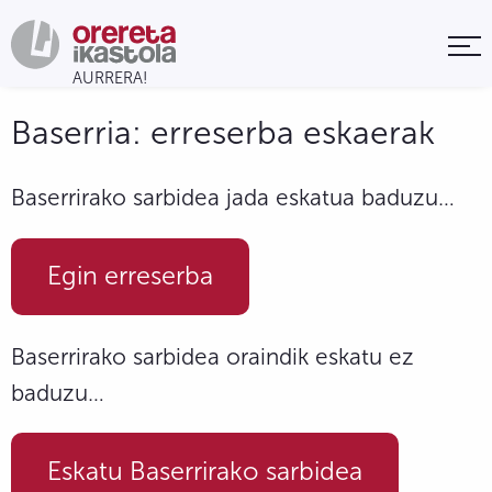
Baserria: erreserba eskaerak
Baserrirako sarbidea jada eskatua baduzu…
Egin erreserba
Baserrirako sarbidea oraindik eskatu ez
baduzu…
Eskatu Baserrirako sarbidea