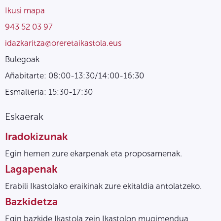
Ikusi mapa
943 52 03 97
idazkaritza@oreretaikastola.eus
Bulegoak
Añabitarte: 08:00-13:30/14:00-16:30
Esmalteria: 15:30-17:30
Eskaerak
Iradokizunak
Egin hemen zure ekarpenak eta proposamenak.
Lagapenak
Erabili Ikastolako eraikinak zure ekitaldia antolatzeko.
Bazkidetza
Egin bazkide Ikastola zein Ikastolon mugimendua