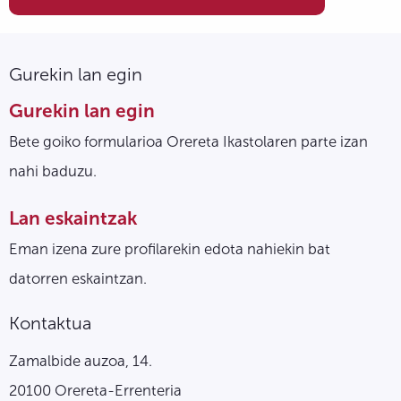
Gurekin lan egin
Gurekin lan egin
Bete goiko formularioa Orereta Ikastolaren parte izan
nahi baduzu.
Lan eskaintzak
Eman izena zure profilarekin edota nahiekin bat
datorren eskaintzan.
Kontaktua
Zamalbide auzoa, 14.
20100 Orereta-Errenteria