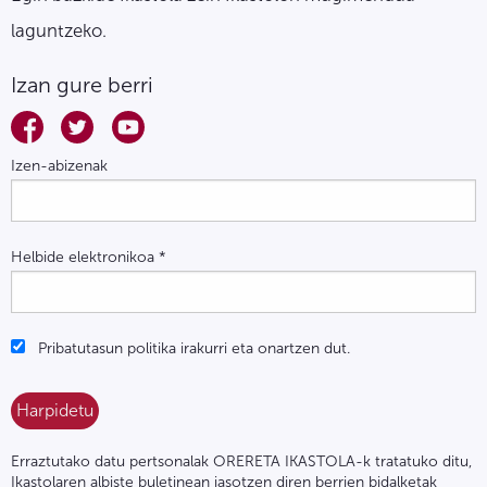
laguntzeko.
Izan gure berri
Izen-abizenak
Helbide elektronikoa
*
Pribatutasun politika irakurri eta onartzen dut.
Erraztutako datu pertsonalak ORERETA IKASTOLA-k tratatuko ditu,
Ikastolaren albiste buletinean jasotzen diren berrien bidalketak