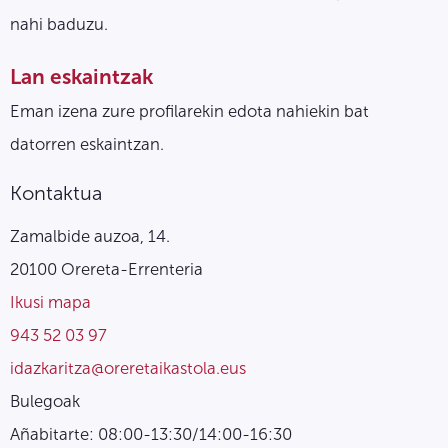
nahi baduzu.
Lan eskaintzak
Eman izena zure profilarekin edota nahiekin bat
datorren eskaintzan.
Kontaktua
Zamalbide auzoa, 14.
20100 Orereta-Errenteria
Ikusi mapa
943 52 03 97
idazkaritza@oreretaikastola.eus
Bulegoak
Añabitarte: 08:00-13:30/14:00-16:30