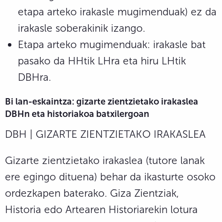
etapa arteko irakasle mugimenduak) ez da
irakasle soberakinik izango.
Etapa arteko mugimenduak: irakasle bat
pasako da HHtik LHra eta hiru LHtik
DBHra.
Bi lan-eskaintza: gizarte zientzietako irakaslea
DBHn eta historiakoa batxilergoan
DBH | GIZARTE ZIENTZIETAKO IRAKASLEA
Gizarte zientzietako irakaslea (tutore lanak
ere egingo dituena) behar da ikasturte osoko
ordezkapen baterako. Giza Zientziak,
Historia edo Artearen Historiarekin lotura