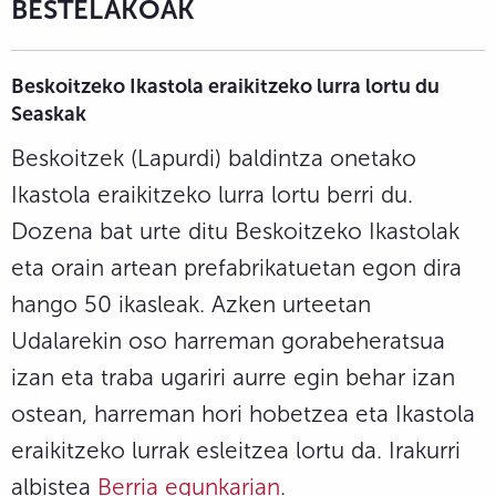
BESTELAKOAK
Beskoitzeko Ikastola eraikitzeko lurra lortu du
Seaskak
Beskoitzek (Lapurdi) baldintza onetako
Ikastola eraikitzeko lurra lortu berri du.
Dozena bat urte ditu Beskoitzeko Ikastolak
eta orain artean prefabrikatuetan egon dira
hango 50 ikasleak. Azken urteetan
Udalarekin oso harreman gorabeheratsua
izan eta traba ugariri aurre egin behar izan
ostean, harreman hori hobetzea eta Ikastola
eraikitzeko lurrak esleitzea lortu da. Irakurri
albistea
Berria egunkarian
.