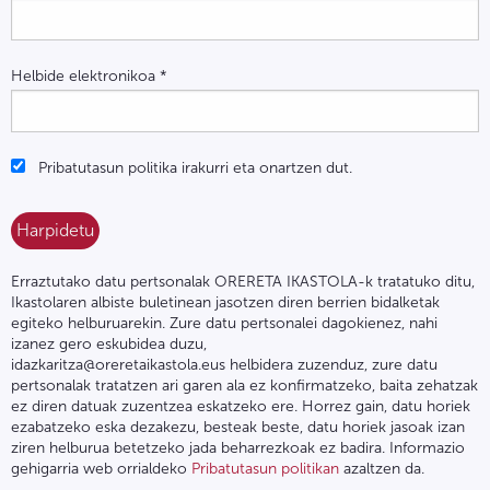
Helbide elektronikoa
*
Pribatutasun politika irakurri eta onartzen dut.
Erraztutako datu pertsonalak ORERETA IKASTOLA-k tratatuko ditu,
Ikastolaren albiste buletinean jasotzen diren berrien bidalketak
egiteko helburuarekin. Zure datu pertsonalei dagokienez, nahi
izanez gero eskubidea duzu,
idazkaritza@oreretaikastola.eus helbidera zuzenduz, zure datu
pertsonalak tratatzen ari garen ala ez konfirmatzeko, baita zehatzak
ez diren datuak zuzentzea eskatzeko ere. Horrez gain, datu horiek
ezabatzeko eska dezakezu, besteak beste, datu horiek jasoak izan
ziren helburua betetzeko jada beharrezkoak ez badira. Informazio
gehigarria web orrialdeko
Pribatutasun politikan
azaltzen da.