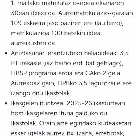
1. mailako matrikulazio-epea ekainaren
30ean itxiko da. Aurrematrikulazio-garaian
109 eskaera jaso baziren ere (lau lerro),
matrikulazioa 100 batekin ixtea
aurreikusten da.
Aniztasunari erantzuteko baliabideak: 3,5
PT irakasle (iaz baino erdi bat gehiago),
HBSP programa erdia eta CAko 2 gela.
Aurrekoaz gain, HPBko 3,5 laguntzaile ere
izango ditu Ikastolak.
Ikasgelen ituntzea: 2025-26 ikasturtean
bost ikasgelaren ituna galduko du
Ikastolak. Orain arte egindako kudeaketari
esker (gelak aurrez itxi izana, erretiroak,