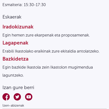
Esmalteria: 15:30-17:30
Eskaerak
Iradokizunak
Egin hemen zure ekarpenak eta proposamenak.
Lagapenak
Erabili Ikastolako eraikinak zure ekitaldia antolatzeko.
Bazkidetza
Egin bazkide Ikastola zein Ikastolon mugimendua
laguntzeko.
Izan gure berri
Izen-abizenak