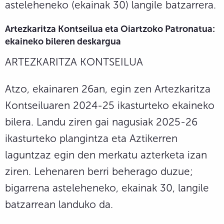
asteleheneko (ekainak 30) langile batzarrera.
Artezkaritza Kontseilua eta Oiartzoko Patronatua:
ekaineko bileren deskargua
ARTEZKARITZA KONTSEILUA
Atzo, ekainaren 26an, egin zen Artezkaritza
Kontseiluaren 2024-25 ikasturteko ekaineko
bilera. Landu ziren gai nagusiak 2025-26
ikasturteko plangintza eta Aztikerren
laguntzaz egin den merkatu azterketa izan
ziren. Lehenaren berri beherago duzue;
bigarrena asteleheneko, ekainak 30, langile
batzarrean landuko da.