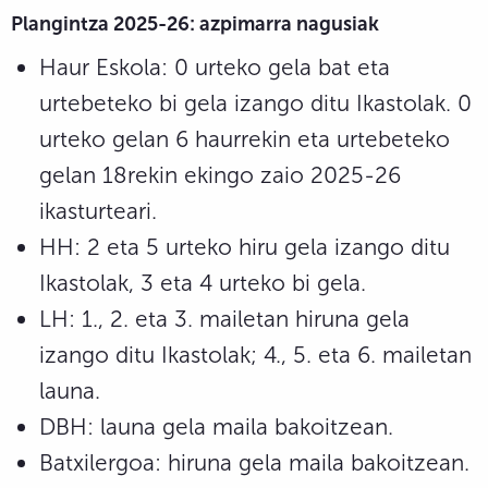
Plangintza 2025-26: azpimarra nagusiak
Haur Eskola: 0 urteko gela bat eta
urtebeteko bi gela izango ditu Ikastolak. 0
urteko gelan 6 haurrekin eta urtebeteko
gelan 18rekin ekingo zaio 2025-26
ikasturteari.
HH: 2 eta 5 urteko hiru gela izango ditu
Ikastolak, 3 eta 4 urteko bi gela.
LH: 1., 2. eta 3. mailetan hiruna gela
izango ditu Ikastolak; 4., 5. eta 6. mailetan
launa.
DBH: launa gela maila bakoitzean.
Batxilergoa: hiruna gela maila bakoitzean.