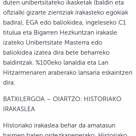
duten unibertsitateko ikasketak (baldin eta
ofizialki gizarte zientziak irakasteko egokiak
badira), EGA edo baliokidea, ingeleseko C1
titulua eta Bigarren Hezkuntzan irakasle
izateko Unibertsitate Masterra edo
baliokidea izatea dira bete beharreko
baldintzak. %100eko lanaldia eta Lan
Hitzarmenaren araberako lansaria eskaintzen
dira.
BATXILERGOA – OIARTZO: HISTORIAKO
IRAKASLEA
Historiako irakaslea behar da amatasun
baimen baten ordezkapenerako. Historiako