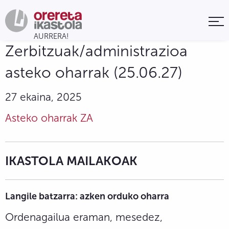
Zerbitzuak/administrazioa
asteko oharrak (25.06.27)
27 ekaina, 2025
Asteko oharrak ZA
IKASTOLA MAILAKOAK
Langile batzarra: azken orduko oharra
Ordenagailua eraman, mesedez,