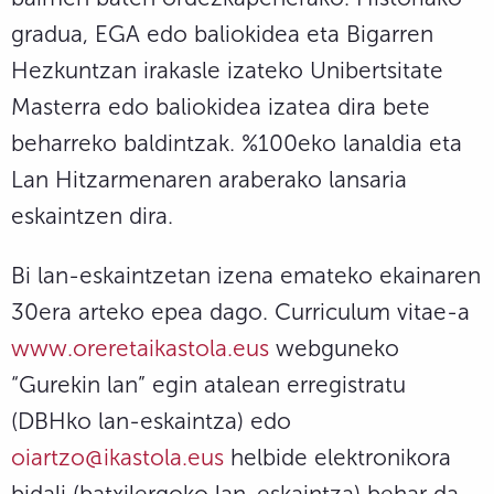
gradua, EGA edo baliokidea eta Bigarren
Hezkuntzan irakasle izateko Unibertsitate
Masterra edo baliokidea izatea dira bete
beharreko baldintzak. %100eko lanaldia eta
Lan Hitzarmenaren araberako lansaria
eskaintzen dira.
Bi lan-eskaintzetan izena emateko ekainaren
30era arteko epea dago. Curriculum vitae-a
www.oreretaikastola.eus
webguneko
“Gurekin lan” egin atalean erregistratu
(DBHko lan-eskaintza) edo
oiartzo@ikastola.eus
helbide elektronikora
bidali (batxilergoko lan-eskaintza) behar da.