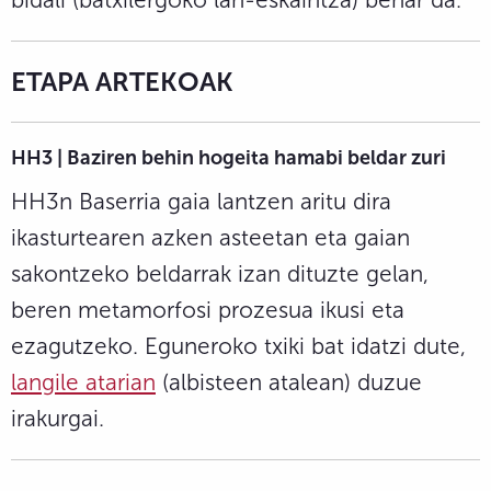
ETAPA ARTEKOAK
HH3 | Baziren behin hogeita hamabi beldar zuri
HH3n Baserria gaia lantzen aritu dira
ikasturtearen azken asteetan eta gaian
sakontzeko beldarrak izan dituzte gelan,
beren metamorfosi prozesua ikusi eta
ezagutzeko. Eguneroko txiki bat idatzi dute,
langile atarian
(albisteen atalean) duzue
irakurgai.