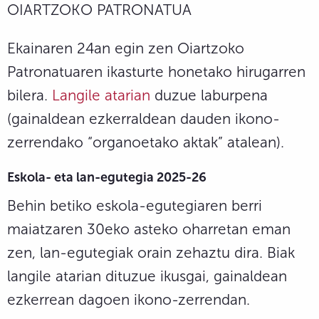
OIARTZOKO PATRONATUA
Ekainaren 24an egin zen Oiartzoko
Patronatuaren ikasturte honetako hirugarren
bilera.
Langile atarian
duzue laburpena
(gainaldean ezkerraldean dauden ikono-
zerrendako “organoetako aktak” atalean).
Eskola- eta lan-egutegia 2025-26
Behin betiko eskola-egutegiaren berri
maiatzaren 30eko asteko oharretan eman
zen, lan-egutegiak orain zehaztu dira. Biak
langile atarian dituzue ikusgai, gainaldean
ezkerrean dagoen ikono-zerrendan.