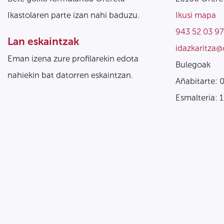
Ikastolaren parte izan nahi baduzu.
Ikusi mapa
943 52 03 97
Lan eskaintzak
idazkaritza@
Eman izena zure profilarekin edota
Bulegoak
nahiekin bat datorren eskaintzan.
Añabitarte: 
Esmalteria: 