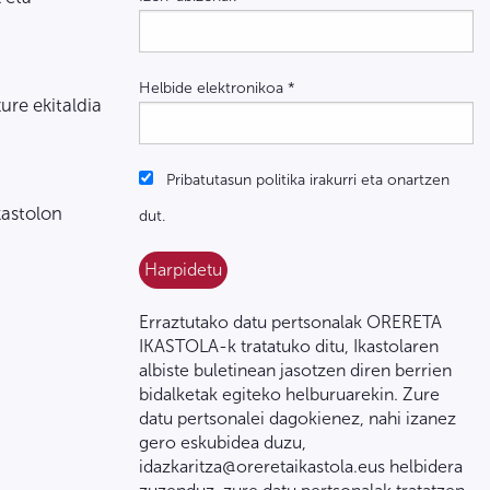
Helbide elektronikoa
*
zure ekitaldia
Pribatutasun politika irakurri eta onartzen
kastolon
dut.
Erraztutako datu pertsonalak ORERETA
IKASTOLA-k tratatuko ditu, Ikastolaren
albiste buletinean jasotzen diren berrien
bidalketak egiteko helburuarekin. Zure
datu pertsonalei dagokienez, nahi izanez
gero eskubidea duzu,
idazkaritza@oreretaikastola.eus helbidera