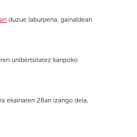
ian
duzue laburpena, gainaldean
ren unibertsitatez kanpoko
rra ekainaren 28an izango dela,