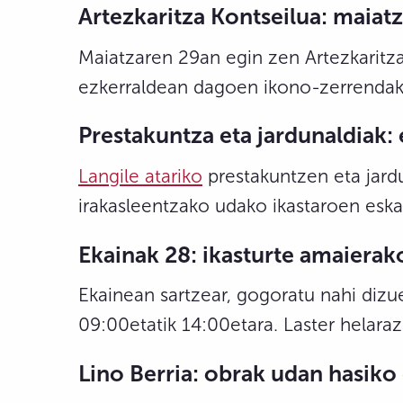
Artezkaritza
Kontseilua: maiat
Maiatzaren 29an egin zen Artezkaritza
ezkerraldean dagoen ikono-zerrendak
Prestakuntza eta jardunaldiak:
Langile atariko
prestakuntzen eta jard
irakasleentzako udako ikastaroen eska
Ekainak 28: ikasturte amaierako
Ekainean sartzear, gogoratu nahi dizu
09:00etatik 14:00etara. Laster helara
Lino Berria: obrak udan hasiko 