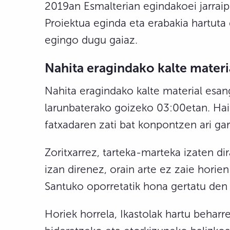
2019an Esmalterian egindakoei jarraip
Proiektua eginda eta erabakia hartuta
egingo dugu gaiaz.
Nahita eragindako kalte mater
Nahita eragindako kalte material esan
larunbaterako goizeko 03:00etan. Hain
fatxadaren zati bat konpontzen ari gar
Zoritxarrez, tarteka-marteka izaten di
izan direnez, orain arte ez zaie horien
Santuko oporretatik hona gertatu den b
Horiek horrela, Ikastolak hartu behar