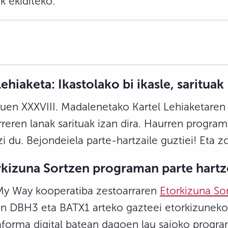
k ekiditeko.
hiaketa: Ikastolako bi ikasle, sarituak
 XXXVIII. Madalenetako Kartel Lehiaketaren ir
rreren lanak sarituak izan dira. Haurren progra
zi du. Bejondeiela parte-hartzaile guztiei! Eta zo
orkizuna Sortzen programan parte hartz
l My Way kooperatiba zestoarraren
Etorkizuna So
zen DBH3 eta BATX1 arteko gazteei etorkizuneko
aforma digital batean dagoen lau saioko progra