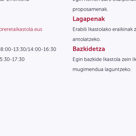
proposamenak.
Lagapenak
oreretaikastola.eus
Erabili Ikastolako eraikinak 
antolatzeko.
Bazkidetza
08:00-13:30/14:00-16:30
15:30-17:30
Egin bazkide Ikastola zein I
mugimendua laguntzeko.