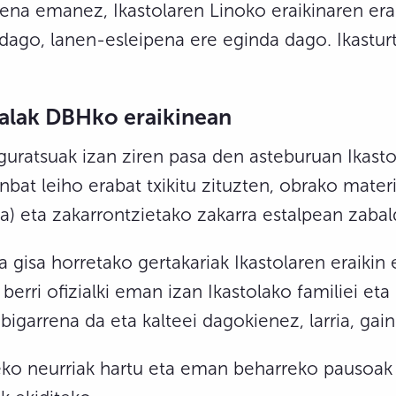
ena emanez, Ikastolaren Linoko eraikinaren erab
 dago, lanen-esleipena ere eginda dago. Ikastur
ialak DBHko eraikinean
guratsuak izan ziren pasa den asteburuan Ikasto
bat leiho erabat txikitu zituzten, obrako mater
a) eta zakarrontzietako zakarra estalpean zabal
ra gisa horretako gertakariak Ikastolaren eraiki
 berri ofizialki eman izan Ikastolako familiei eta
igarrena da eta kalteei dagokienez, larria, gain
reko neurriak hartu eta eman beharreko pausoak