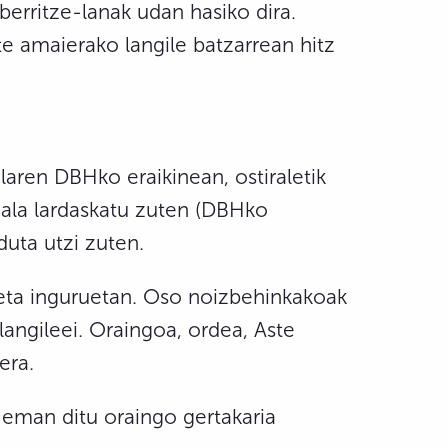
erritze-lanak udan hasiko dira.
te amaierako langile batzarrean hitz
laren DBHko eraikinean, ostiraletik
iala lardaskatu zuten (DBHko
duta utzi zuten.
n eta inguruetan. Oso noizbehinkakoak
 langileei. Oraingoa, ordea, Aste
era.
 eman ditu oraingo gertakaria