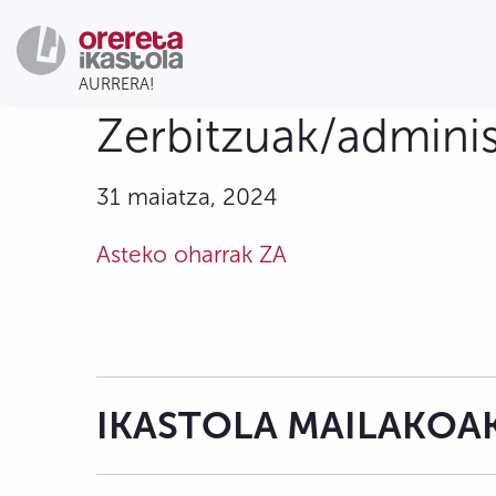
Zerbitzuak/adminis
31 maiatza, 2024
Asteko oharrak ZA
IKASTOLA MAILAKOA