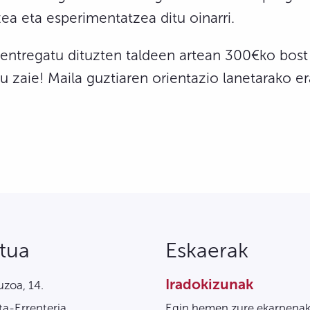
ea eta esperimentatzea ditu oinarri.
entregatu dituzten taldeen artean 300€ko bost s
 zaie! Maila guztiaren orientazio lanetarako era
tua
Eskaerak
Iradokizunak
zoa, 14.
a-Errenteria
Egin hemen zure ekarpenak