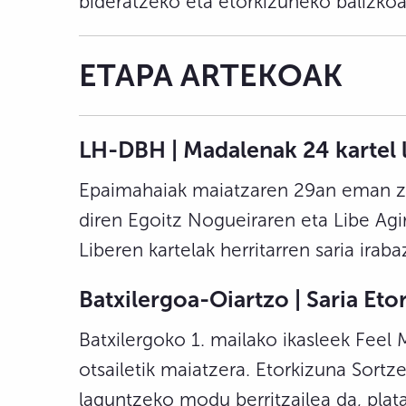
bideratzeko eta etorkizuneko balizkoa
ETAPA ARTEKOAK
LH-DBH | Madalenak 24 kartel le
Epaimahaiak maiatzaren 29an eman zuen
diren Egoitz Nogueiraren eta Libe Agi
Liberen kartelak herritarren saria iraba
Batxilergoa-Oiartzo | Saria Et
Batxilergoko 1. mailako ikasleek Fee
otsailetik maiatzera. Etorkizuna Sort
laguntzeko modu berritzailea da, plat