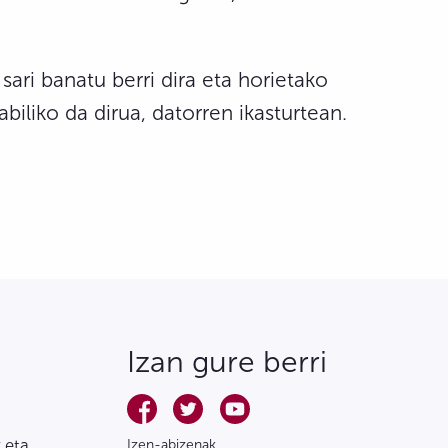
ari banatu berri dira eta horietako
biliko da dirua, datorren ikasturtean.
Izan gure berri
 eta
Izen-abizenak