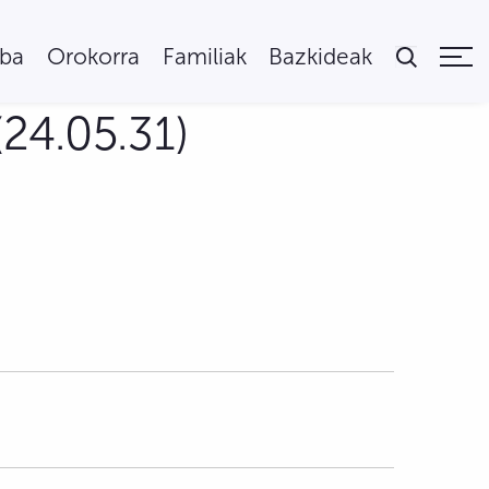
uba
Orokorra
Familiak
Bazkideak
24.05.31)