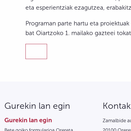
eta esperientziak ezagutzea, erabakitz
Programan parte hartu eta proiektuak 
bat Oiartzoko 1. mailako gazteei tokatu
Gurekin lan egin
Kontak
Gurekin lan egin
Zamalbide au
Bete goiko formularioa Orereta
20100 Oreret