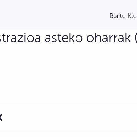
Blaitu Kl
trazioa asteko oharrak (
K