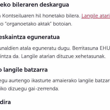
zeko
bileraren deskargua
 Kontseiluaren hil honetako bilera.
Langile atar
o “organoetako aktak” botoian.
eskaintza eguneratua
unaldien atala eguneratu dugu. Berritasuna EHU
intza da. Langile atarian dituzue xehetasunak.
 langile batzarra
egu aurtengo ikasturte amaierako langile batza
ziko dizuegu gai-zerrenda.
dira