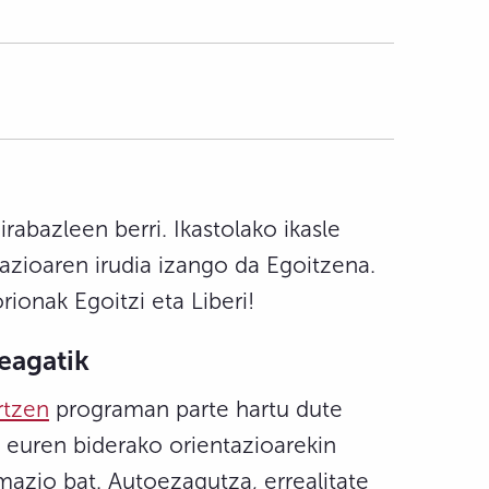
abazleen berri. Ikastolako ikasle
mazioaren irudia izango da Egoitzena.
rionak Egoitzi eta Liberi!
eagatik
rtzen
programan parte hartu dute
 euren biderako orientazioarekin
mazio bat. Autoezagutza, errealitate