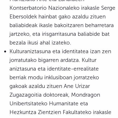
Kontserbatorio Nazionaleko irakasle Serge
Ebersoldek hainbat gako azaldu zituen
baliabideak ikasle bakoitzaren beharretara
jartzeko, eta irisgarritasuna baliabide bat
bezala ikusi ahal izateko.
Kulturaniztasuna eta identitatea izan zen
jorratutako bigarren ardatza. Kultur
aniztasuna eta identitate-errealitate
berriak modu inklusiboan jorratzeko
gakoak azaldu zituen Ane Urizar
Zugazagoitia doktoreak, Mondragon
Unibertsitateko Humanitate eta
Hezkuntza Zientzien Fakultateko irakasle