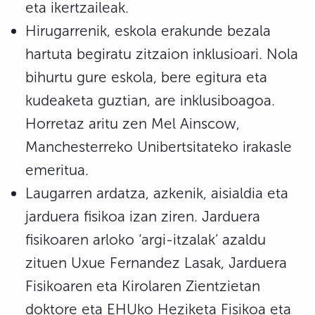
eta ikertzaileak.
Hirugarrenik, eskola erakunde bezala
hartuta begiratu zitzaion inklusioari. Nola
bihurtu gure eskola, bere egitura eta
kudeaketa guztian, are inklusiboagoa.
Horretaz aritu zen Mel Ainscow,
Manchesterreko Unibertsitateko irakasle
emeritua.
Laugarren ardatza, azkenik, aisialdia eta
jarduera fisikoa izan ziren. Jarduera
fisikoaren arloko ‘argi-itzalak’ azaldu
zituen Uxue Fernandez Lasak, Jarduera
Fisikoaren eta Kirolaren Zientzietan
doktore eta EHUko Heziketa Fisikoa eta