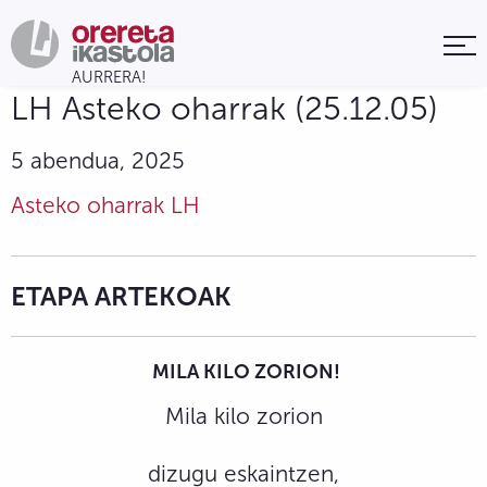
LH Asteko oharrak (25.12.05)
5 abendua, 2025
Asteko oharrak LH
ETAPA ARTEKOAK
MILA
KILO ZORION!
Mila kilo zorion
dizugu eskaintzen,