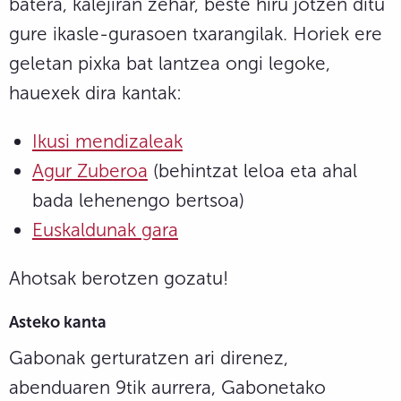
batera, kalejiran zehar, beste hiru jotzen ditu
gure ikasle-gurasoen txarangilak. Horiek ere
geletan pixka bat lantzea ongi legoke,
hauexek dira kantak:
Ikusi mendizaleak
Agur Zuberoa
(behintzat leloa eta ahal
bada lehenengo bertsoa)
Euskaldunak gara
Ahotsak berotzen gozatu!
Asteko kanta
Gabonak gerturatzen ari direnez,
abenduaren 9tik aurrera, Gabonetako