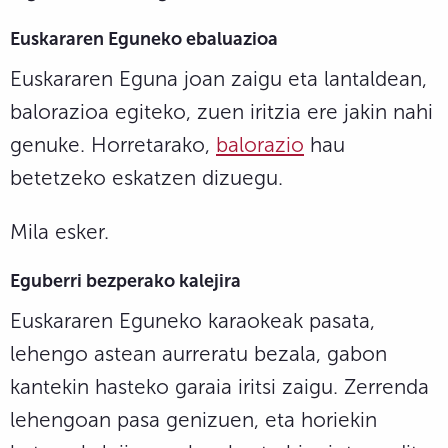
Euskararen Eguneko ebaluazioa
Euskararen Eguna joan zaigu eta lantaldean,
balorazioa egiteko, zuen iritzia ere jakin nahi
genuke. Horretarako,
balorazio
hau
betetzeko eskatzen dizuegu.
Mila esker.
Eguberri bezperako kalejira
Euskararen Eguneko karaokeak pasata,
lehengo astean aurreratu bezala, gabon
kantekin hasteko garaia iritsi zaigu. Zerrenda
lehengoan pasa genizuen, eta horiekin