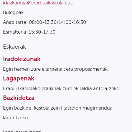
idazkaritza@oreretaikastola.eus
Bulegoak
Añabitarte: 08:00-13:30/14:00-16:30
Esmalteria: 15:30-17:30
Eskaerak
Iradokizunak
Egin hemen zure ekarpenak eta proposamenak.
Lagapenak
Erabili Ikastolako eraikinak zure ekitaldia antolatzeko.
Bazkidetza
Egin bazkide Ikastola zein Ikastolon mugimendua
laguntzeko.