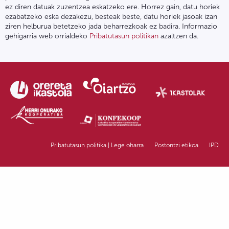
ez diren datuak zuzentzea eskatzeko ere. Horrez gain, datu horiek
ezabatzeko eska dezakezu, besteak beste, datu horiek jasoak izan
ziren helburua betetzeko jada beharrezkoak ez badira. Informazio
gehigarria web orrialdeko
Pribatutasun politikan
azaltzen da.
Pribatutasun politika | Lege oharra
Postontzi etikoa
IPD