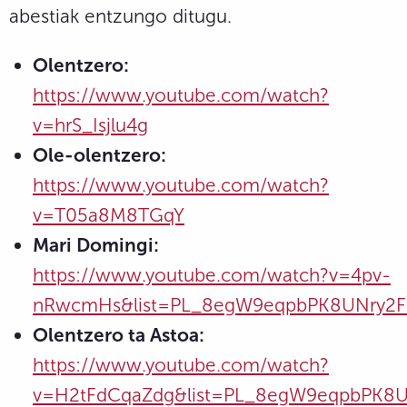
abestiak entzungo ditugu.
Olentzero:
https://www.youtube.com/watch?
v=hrS_Isjlu4g
Ole-olentzero:
https://www.youtube.com/watch?
v=T05a8M8TGqY
Mari Domingi:
https://www.youtube.com/watch?v=4pv-
nRwcmHs&list=PL_8egW9eqpbPK8UNry2
Olentzero ta Astoa:
https://www.youtube.com/watch?
v=H2tFdCqaZdg&list=PL_8egW9eqpbPK8