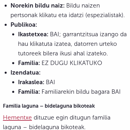
Norekin bildu naiz:
Bildu naizen
pertsonak klikatu eta idatzi (espezialistak).
Publikoa:
Ikastetxea:
BAI; garrantzitsua izango da
hau klikatuta izatea, datorren urteko
tutoreek bilera ikusi ahal izateko.
Familia:
EZ DUGU KLIKATUKO
Izendatua:
Irakaslea:
BAI
Familia:
Familiarekin bildu bagara BAI
Familia laguna – bidelaguna bikoteak
Hementxe
dituzue egin ditugun familia
laguna – bidelaguna bikoteak.