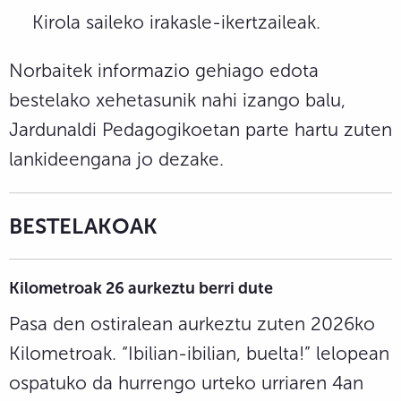
Kirola saileko irakasle-ikertzaileak.
Norbaitek informazio gehiago edota
bestelako xehetasunik nahi izango balu,
Jardunaldi Pedagogikoetan parte hartu zuten
lankideengana jo dezake.
BESTELAKOAK
Kilometroak 26 aurkeztu berri dute
Pasa den ostiralean aurkeztu zuten 2026ko
Kilometroak. “Ibilian-ibilian, buelta!” lelopean
ospatuko da hurrengo urteko urriaren 4an