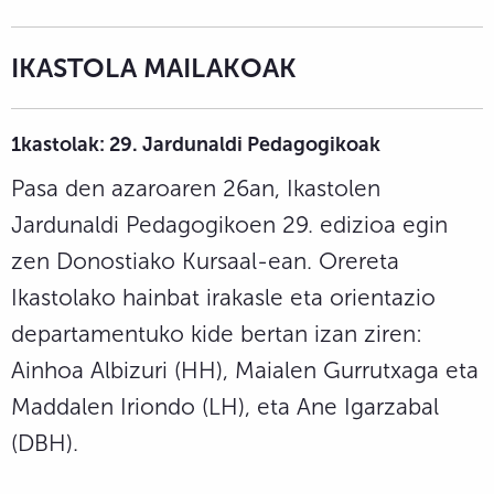
IKASTOLA MAILAKOAK
1kastolak: 29. Jardunaldi Pedagogikoak
Pasa den azaroaren 26an, Ikastolen
Jardunaldi Pedagogikoen 29. edizioa egin
zen Donostiako Kursaal-ean. Orereta
Ikastolako hainbat irakasle eta orientazio
departamentuko kide bertan izan ziren:
Ainhoa Albizuri (HH), Maialen Gurrutxaga eta
Maddalen Iriondo (LH), eta Ane Igarzabal
(DBH).