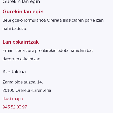
Gurekin lan egin
Gurekin lan egin
Bete goiko formularioa Orereta Ikastolaren parte izan
nahi baduzu.
Lan eskaintzak
Eman izena zure profilarekin edota nahiekin bat
datorren eskaintzan.
Kontaktua
Zamalbide auzoa, 14.
20100 Orereta-Errenteria
Ikusi mapa
943 52 03 97