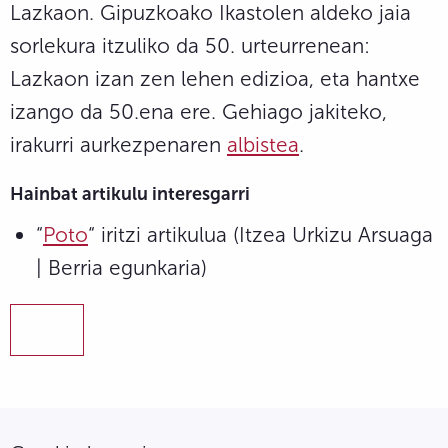
Lazkaon. Gipuzkoako Ikastolen aldeko jaia
sorlekura itzuliko da 50. urteurrenean:
Lazkaon izan zen lehen edizioa, eta hantxe
izango da 50.ena ere. Gehiago jakiteko,
irakurri aurkezpenaren
albistea
.
Hainbat artikulu interesgarri
“
Poto
“ iritzi artikulua (Itzea Urkizu Arsuaga
| Berria egunkaria)