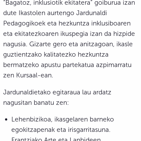
“Bagatoz, inklusiotik ekitatera” goiburua izan
dute Ikastolen aurtengo Jardunaldi
Pedagogikoek eta hezkuntza inklusiboaren
eta ekitatezkoaren ikuspegia izan da hizpide
nagusia. Gizarte gero eta anitzagoan, ikasle
guztientzako kalitatezko hezkuntza
bermatzeko apustu partekatua azpimarratu
zen Kursaal-ean.
Jardunaldietako egitaraua lau ardatz
nagusitan banatu zen:
Lehenbizikoa, ikasgelaren barneko
egokitzapenak eta irisgarritasuna.
Frantziako Arte eta Lanbideen