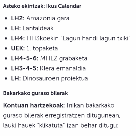
Asteko ekintzak: Ikus Calendar
LH2:
Amazonia gara
LH:
Lantaldeak
LH4:
HH3koekin “Lagun handi lagun txiki”
UEK:
1. topaketa
LH4-5-6:
MHLZ grabaketa
LH3-4-5:
Klera emanaldia
LH:
Dinosauroen proiektua
Bakarkako guraso bilerak
Kontuan hartzekoak:
Inikan bakarkako
guraso bilerak erregistratzen ditugunean,
lauki hauek “klikatuta” izan behar ditugu: