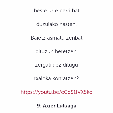
beste urte berri bat
duzulako hasten.
Baietz asmatu zenbat
dituzun betetzen,
zergatik ez ditugu
txaloka kontatzen?
https://youtu.be/cCqS1IVX5ko
9: Axier Luluaga