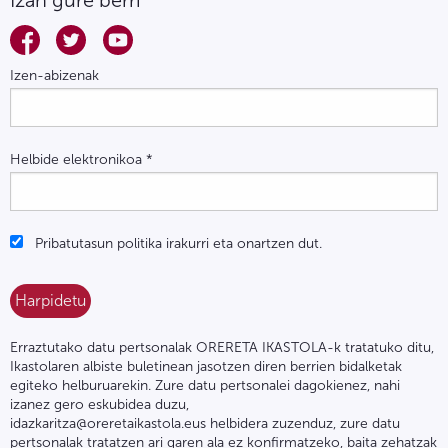
Izan gure berri
Izen-abizenak
Helbide elektronikoa
*
Pribatutasun politika irakurri eta onartzen dut.
Erraztutako datu pertsonalak ORERETA IKASTOLA-k tratatuko ditu,
Ikastolaren albiste buletinean jasotzen diren berrien bidalketak
egiteko helburuarekin. Zure datu pertsonalei dagokienez, nahi
izanez gero eskubidea duzu,
idazkaritza@oreretaikastola.eus helbidera zuzenduz, zure datu
pertsonalak tratatzen ari garen ala ez konfirmatzeko, baita zehatzak