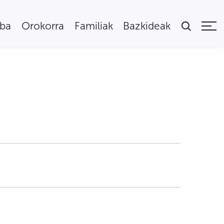
uba
Orokorra
Familiak
Bazkideak