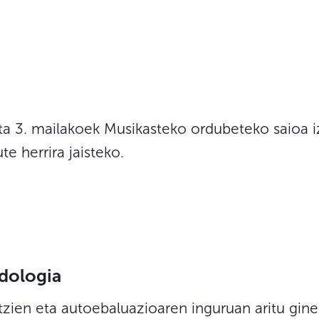
eta 3. mailakoek Musikasteko ordubeteko saioa 
e herrira jaisteko.
dologia
tzien eta autoebaluazioaren inguruan aritu gin