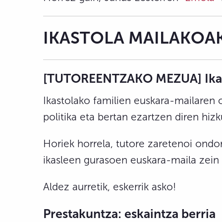
IKASTOLA MAILAKOA
[TUTOREENTZAKO MEZUA] Ikasto
Ikastolako familien euskara-mailaren o
politika eta bertan ezartzen diren hiz
Horiek horrela, tutore zaretenoi ond
ikasleen gurasoen euskara-maila zein
Aldez aurretik, eskerrik asko!
Prestakuntza:
eskaintza berria