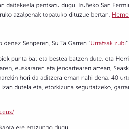
izan daitekeela pentsatu dugu. Iruñeko San Ferm
uko azalpenak topatuko dituzue bertan.
Hemen
ko denez Senperen, Su Ta Garren “
Urratsak zubi
”
biek punta bat eta bestea batzen dute, eta Herr
aren, euskararen eta jendartearen artean, Seask
marekin hori da aditzera eman nahi dena. 40 ur
 izan dutela eta, etorkizuna segurtatzeko, garra
.
s.eus/
 kanta ere entzungo dugu.