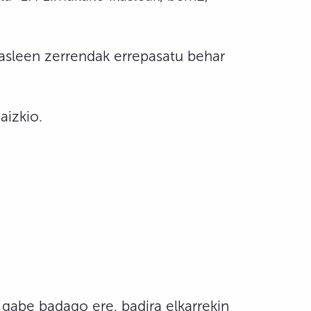
kasleen zerrendak errepasatu behar
aizkio.
gabe badago ere, badira elkarrekin