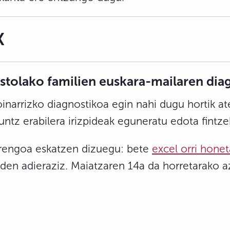
K
lako familien euskara-mailaren dia
inarrizko diagnostikoa egin nahi dugu hortik at
kuntz erabilera irizpideak eguneratu edota fintze
orengoa eskatzen dizuegu: bete
excel orri hone
 den adieraziz. Maiatzaren 14a da horretarako 