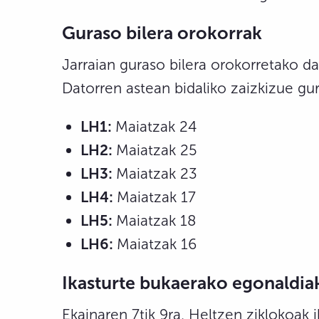
Guraso bilera orokorrak
Jarraian guraso bilera orokorretako d
Datorren astean bidaliko zaizkizue gu
LH1:
Maiatzak 24
LH2:
Maiatzak 25
LH3:
Maiatzak 23
LH4:
Maiatzak 17
LH5:
Maiatzak 18
LH6:
Maiatzak 16
Ikasturte bukaerako egonaldia
Ekainaren 7tik 9ra, Heltzen ziklokoak 