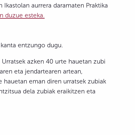
in Ikastolan aurrera daramaten Praktika
 duzue esteka.
 kanta entzungo dugu.
i Urratsek azken 40 urte hauetan zubi
aren eta jendartearen artean,
te hauetan eman diren urratsek zubiak
ntzitsua dela zubiak eraikitzen eta