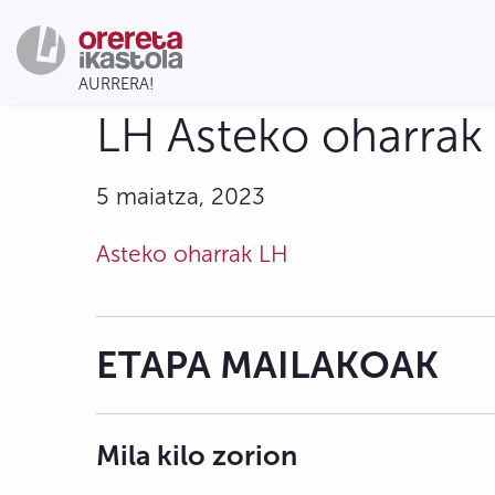
LH Asteko oharrak 
5 maiatza, 2023
Asteko oharrak LH
ETAPA MAILAKOAK
Mila kilo zorion