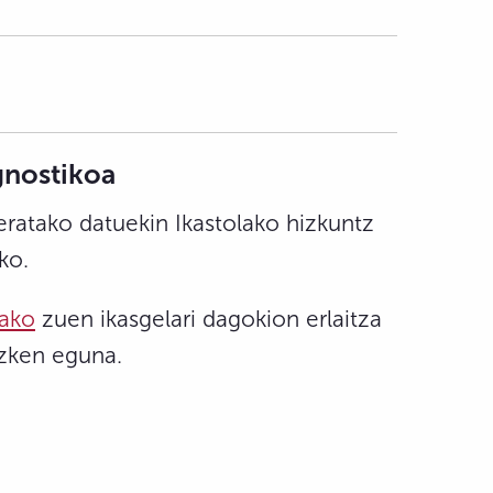
gnostikoa
eratako datuekin Ikastolako hizkuntz
ko.
tako
zuen ikasgelari dagokion erlaitza
azken eguna.