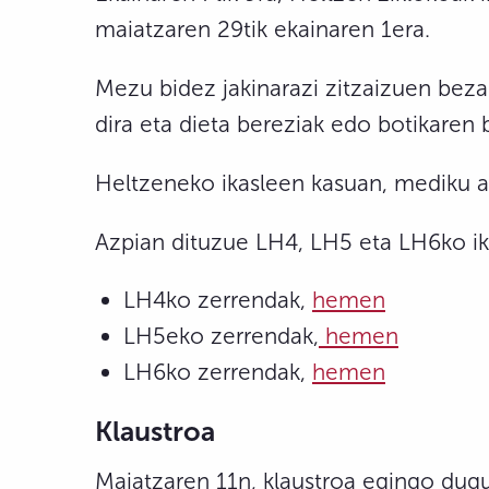
maiatzaren 29tik ekainaren 1era.
Mezu bidez jakinarazi zitzaizuen beza
dira eta dieta bereziak edo botikaren 
Heltzeneko ikasleen kasuan, mediku agi
Azpian dituzue LH4, LH5 eta LH6ko ik
LH4ko zerrendak,
hemen
LH5eko zerrendak,
hemen
LH6ko zerrendak,
hemen
Klaustroa
Maiatzaren 11n, klaustroa egingo dugu