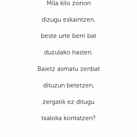
Mila kilo zorion
dizugu eskaintzen,
beste urte berri bat
duzulako hasten.
Baietz asmatu zenbat
dituzun betetzen,
zergatik ez ditugu
txaloka kontatzen?