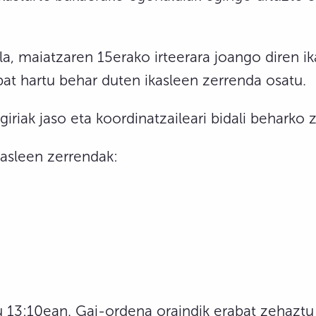
la, maiatzaren 15erako irteerara joango diren i
bat hartu behar duten ikasleen zerrenda osatu.
riak jaso eta koordinatzaileari bidali beharko z
asleen zerrendak:
 13:10ean. Gai-ordena oraindik erabat zehaztu 