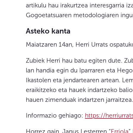
artikulu hau irakurtzea interesgarria 
Gogoetatsuaren metodologiaren ingur
Asteko kanta
Maiatzaren 14an, Herri Urrats ospatu
Zubiek Herri hau batu egiten dute. Zu
lan handia egin du Iparraren eta Hego
Ikastolen eta jendartearen artean. Le
eraikitzeko eta hauek indartzeko balio
hauen zimenduak indartzen jarraitzea
Informazio gehiago:
https://herriurrat
Horrez gain, Janus Lesterren “
Erriola
”