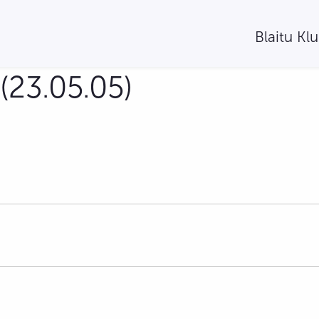
Blaitu Kl
(23.05.05)