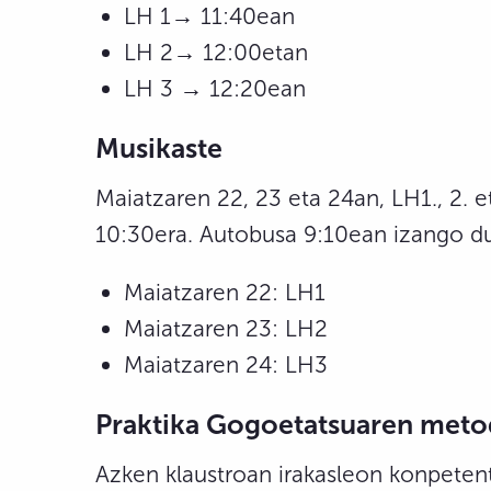
LH 1→ 11:40ean
LH 2→ 12:00etan
LH 3 → 12:20ean
Musikaste
Maiatzaren 22, 23 eta 24an, LH1., 2. 
10:30era. Autobusa 9:10ean izango dut
Maiatzaren 22: LH1
Maiatzaren 23: LH2
Maiatzaren 24: LH3
Praktika Gogoetatsuaren meto
Azken klaustroan irakasleon konpeten