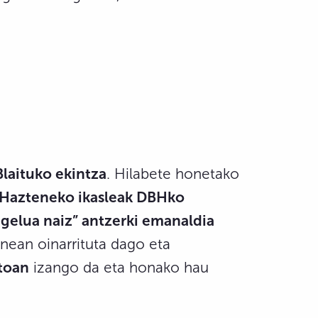
Blaituko ekintza
. Hilabete honetako
Hazteneko ikasleak DBHko
ngelua naiz” antzerki emanaldia
uinean oinarrituta dago eta
toan
izango da eta honako hau