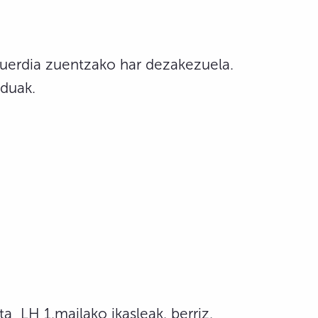
guerdia zuentzako har dezakezuela.
eduak.
a LH 1.mailako ikasleak, berriz,