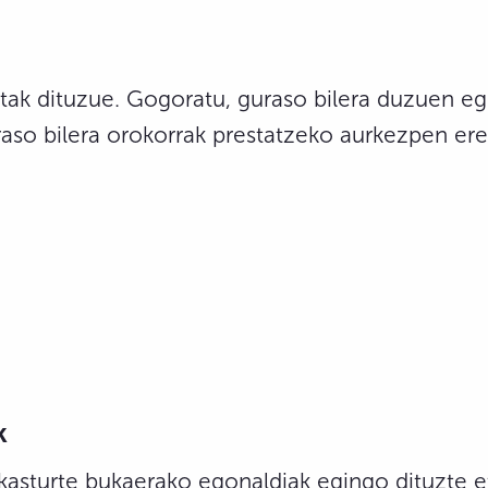
atak dituzue. Gogoratu, guraso bilera duzuen e
raso bilera orokorrak prestatzeko aurkezpen er
k
ikasturte bukaerako egonaldiak egingo dituzte et