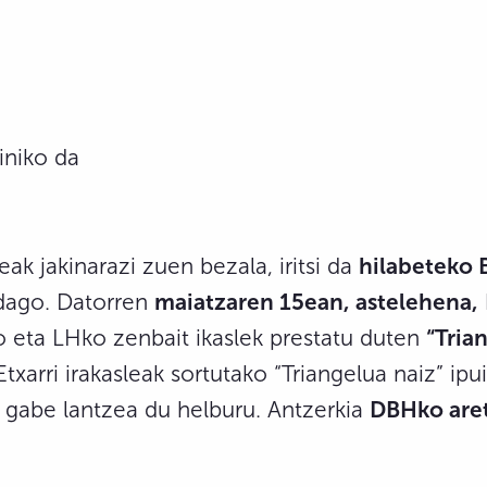
iniko da
ak jakinarazi zuen bezala, iritsi da
hilabeteko 
 dago. Datorren
maiatzaren 15ean, astelehena,
 eta LHko zenbait ikaslek prestatu duten
“Tria
txarri irakasleak sortutako “Triangelua naiz” ip
k gabe lantzea du helburu. Antzerkia
DBHko are