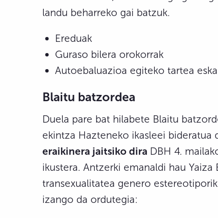
landu beharreko gai batzuk.
Ereduak
Guraso bilera orokorrak
Autoebaluazioa egiteko tartea eska
Blaitu batzordea
Duela pare bat hilabete Blaitu batzorde
ekintza Hazteneko ikasleei bideratua
eraikinera jaitsiko dira
DBH 4. mailako
ikustera. Antzerki emanaldi hau Yaiza E
transexualitatea genero estereotipori
izango da ordutegia: