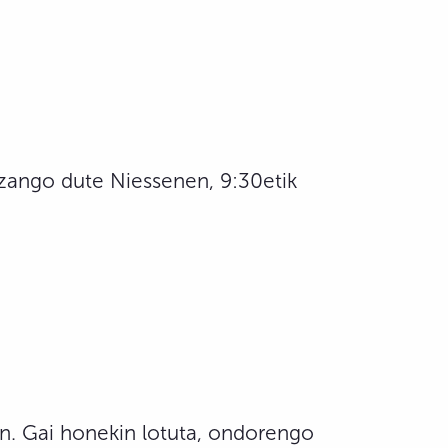
izango dute Niessenen, 9:30etik
en. Gai honekin lotuta, ondorengo