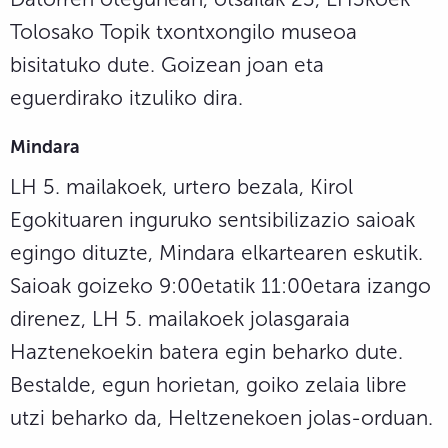
Tolosako Topik txontxongilo museoa
bisitatuko dute. Goizean joan eta
eguerdirako itzuliko dira.
Mindara
LH 5. mailakoek, urtero bezala, Kirol
Egokituaren inguruko sentsibilizazio saioak
egingo dituzte, Mindara elkartearen eskutik.
Saioak goizeko 9:00etatik 11:00etara izango
direnez, LH 5. mailakoek jolasgaraia
Haztenekoekin batera egin beharko dute.
Bestalde, egun horietan, goiko zelaia libre
utzi beharko da, Heltzenekoen jolas-orduan.