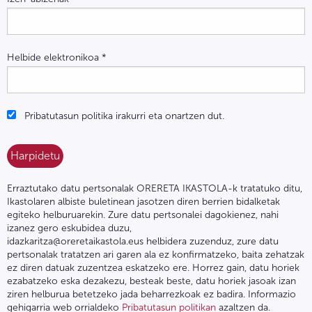
Helbide elektronikoa
*
Pribatutasun politika irakurri eta onartzen dut.
Erraztutako datu pertsonalak ORERETA IKASTOLA-k tratatuko ditu,
Ikastolaren albiste buletinean jasotzen diren berrien bidalketak
egiteko helburuarekin. Zure datu pertsonalei dagokienez, nahi
izanez gero eskubidea duzu,
idazkaritza@oreretaikastola.eus helbidera zuzenduz, zure datu
pertsonalak tratatzen ari garen ala ez konfirmatzeko, baita zehatzak
ez diren datuak zuzentzea eskatzeko ere. Horrez gain, datu horiek
ezabatzeko eska dezakezu, besteak beste, datu horiek jasoak izan
ziren helburua betetzeko jada beharrezkoak ez badira. Informazio
gehigarria web orrialdeko
Pribatutasun politikan
azaltzen da.