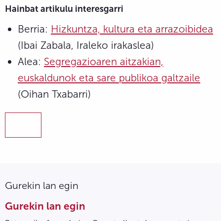
Hainbat artikulu interesgarri
Berria:
Hizkuntza, kultura eta arrazoibidea
(Ibai Zabala, Iraleko irakaslea)
Alea:
Segregazioaren aitzakian,
euskaldunok eta sare publikoa galtzaile
(Oihan Txabarri)
Gurekin lan egin
Gurekin lan egin