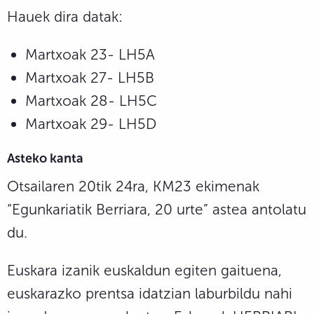
Hauek dira datak:
Martxoak 23- LH5A
Martxoak 27- LH5B
Martxoak 28- LH5C
Martxoak 29- LH5D
Asteko kanta
Otsailaren 20tik 24ra, KM23 ekimenak
“Egunkariatik Berriara, 20 urte” astea antolatu
du.
Euskara izanik euskaldun egiten gaituena,
euskarazko prentsa idatzian laburbildu nahi