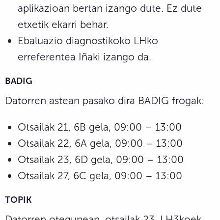
aplikazioan bertan izango dute. Ez dute
etxetik ekarri behar.
Ebaluazio diagnostikoko LHko
erreferentea Iñaki izango da.
BADIG
Datorren astean pasako dira BADIG frogak:
Otsailak 21, 6B gela, 09:00 – 13:00
Otsailak 22, 6A gela, 09:00 – 13:00
Otsailak 23, 6D gela, 09:00 – 13:00
Otsailak 27, 6C gela, 09:00 – 13:00
TOPIK
Datorren otegunean, otsailak 23, LH3koek