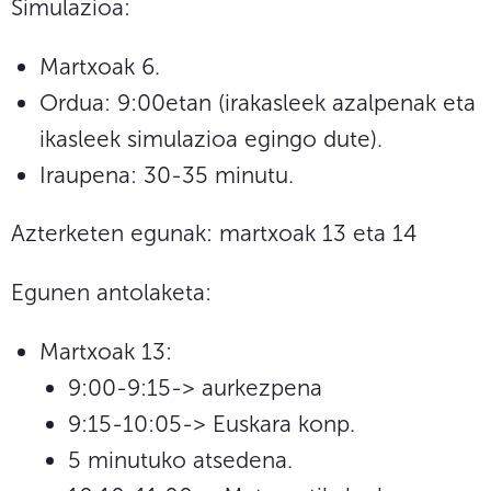
Simulazioa:
Martxoak 6.
Ordua: 9:00etan (irakasleek azalpenak eta
ikasleek simulazioa egingo dute).
Iraupena: 30-35 minutu.
Azterketen egunak: martxoak 13 eta 14
Egunen antolaketa:
Martxoak 13:
9:00-9:15-> aurkezpena
9:15-10:05-> Euskara konp.
5 minutuko atsedena.