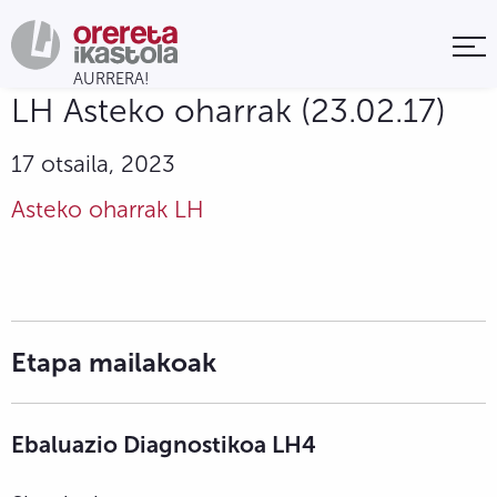
LH Asteko oharrak (23.02.17)
17 otsaila, 2023
Asteko oharrak LH
Etapa mailakoak
Ebaluazio Diagnostikoa LH4