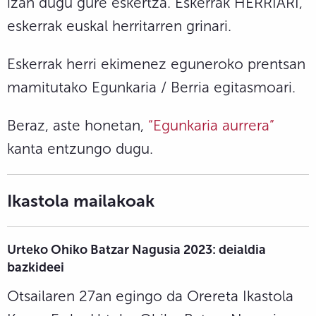
izan dugu gure eskertza. Eskerrak HERRIARI,
eskerrak euskal herritarren grinari.
Eskerrak herri ekimenez eguneroko prentsan
mamitutako Egunkaria / Berria egitasmoari.
Beraz, aste honetan,
“Egunkaria aurrera”
kanta entzungo dugu.
Ikastola mailakoak
Urteko Ohiko Batzar Nagusia 2023: deialdia
bazkideei
Otsailaren 27an egingo da Orereta Ikastola