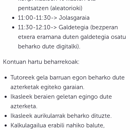
pentsatzen (aleatorioki)
11:00-11:30-> Jolasgaraia
11:30-12:10-> Galdetegia (bezperan
etxera eramana duten galdetegia osatu
beharko dute digitalki).
Kontuan hartu beharrekoak:
Tutoreek gela barruan egon beharko dute
azterketak egiteko garaian.
Ikasleek beraien geletan egingo dute
azterketa.
Ikasleek aurikularrak beharko dituzte.
Kalkulagailua erabili nahiko balute,