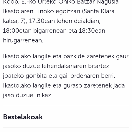
Koop. E.-ko Urteko Ohiko Batzar Nagusia
Ikastolaren Linoko egoitzan (Santa Klara
kalea, 7); 17:30ean lehen deialdian,
18:00etan bigarrenean eta 18:30ean
hirugarrenean.
Ikastolako langile eta bazkide zaretenek gaur
jasoko duzue lehendakariaren bitartez
joateko gonbita eta gai-ordenaren berri.
Ikastolako langile eta guraso zaretenek jada
jaso duzue Inikaz.
Bestelakoak