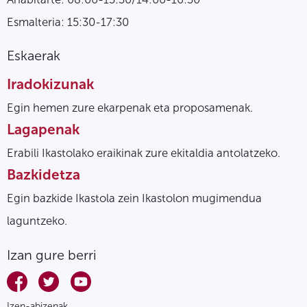
Esmalteria: 15:30-17:30
Eskaerak
Iradokizunak
Egin hemen zure ekarpenak eta proposamenak.
Lagapenak
Erabili Ikastolako eraikinak zure ekitaldia antolatzeko.
Bazkidetza
Egin bazkide Ikastola zein Ikastolon mugimendua
laguntzeko.
Izan gure berri
Izen-abizenak