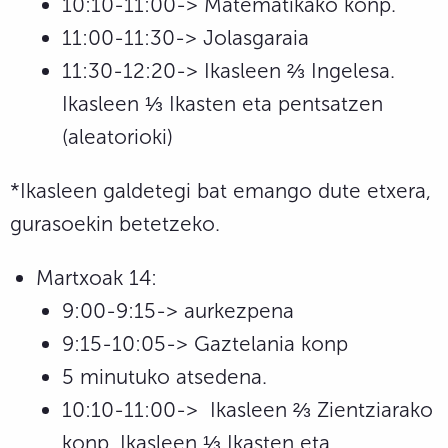
10:10-11:00-> Matematikako konp.
11:00-11:30-> Jolasgaraia
11:30-12:20-> Ikasleen ⅔ Ingelesa.
Ikasleen ⅓ Ikasten eta pentsatzen
(aleatorioki)
*Ikasleen galdetegi bat emango dute etxera,
gurasoekin betetzeko.
Martxoak 14:
9:00-9:15-> aurkezpena
9:15-10:05-> Gaztelania konp
5 minutuko atsedena.
10:10-11:00-> Ikasleen ⅔ Zientziarako
konp. Ikasleen ⅓ Ikasten eta