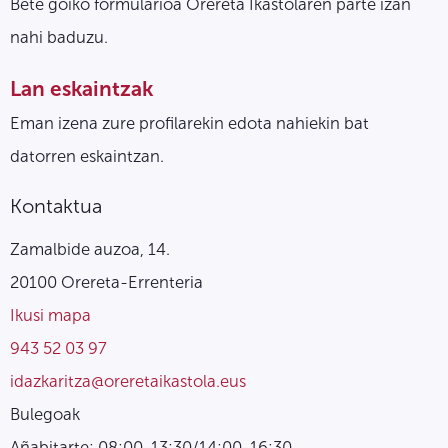
Bete goiko formularioa Orereta Ikastolaren parte izan
nahi baduzu.
Lan eskaintzak
Eman izena zure profilarekin edota nahiekin bat
datorren eskaintzan.
Kontaktua
Zamalbide auzoa, 14.
20100 Orereta-Errenteria
Ikusi mapa
943 52 03 97
idazkaritza@oreretaikastola.eus
Bulegoak
Añabitarte: 08:00-13:30/14:00-16:30