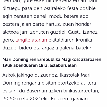
berritan, gure eskerrik beroena eman nahi
dizuegu pasa den ostiraleko festa posible
egin zenuten denei; modu batera edo
bestera jaian parte hartuz, zuen hondar
aletxoa jarri zenuten guztiei. Gustu izanez
gero,
langile atarian
ekitaldiaren kronika
duzue, bideo eta argazki galeria batekin.
Mari Domingiren Errepublika Magikoa: azaroaren
19tik abenduaren 18ra, asteburuetan
Askok jakingo duzuenez, Ikastolak Mari
Domingirengana bisitan etortzeko aukera
eskaini du Baserrian azken bi ikasturteetan,
2020ko eta 2021eko Eguberri garaian.