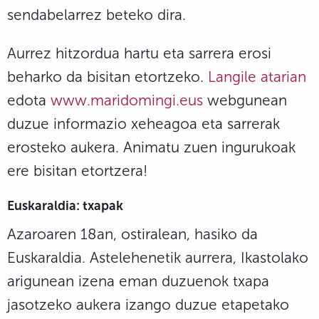
sendabelarrez beteko dira.
Aurrez hitzordua hartu eta sarrera erosi
beharko da bisitan etortzeko.
Langile atarian
edota
www.maridomingi.eus
webgunean
duzue informazio xeheagoa eta sarrerak
erosteko aukera. Animatu zuen ingurukoak
ere bisitan etortzera!
Euskaraldia: txapak
Azaroaren 18an, ostiralean, hasiko da
Euskaraldia. Astelehenetik aurrera, Ikastolako
arigunean izena eman duzuenok txapa
jasotzeko aukera izango duzue etapetako