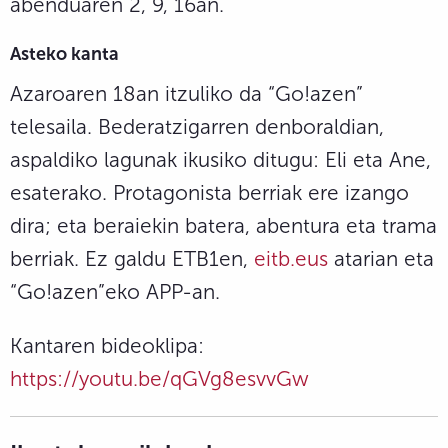
abenduaren 2, 9, 16an.
Asteko kanta
Azaroaren 18an itzuliko da “Go!azen”
telesaila. Bederatzigarren denboraldian,
aspaldiko lagunak ikusiko ditugu: Eli eta Ane,
esaterako. Protagonista berriak ere izango
dira; eta beraiekin batera, abentura eta trama
berriak. Ez galdu ETB1en,
e
itb.eus
atarian eta
“Go!azen”eko APP-an
.
Kantaren bideoklipa:
https://youtu.be/qGVg8esvvGw