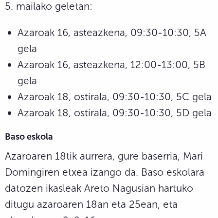
5. mailako geletan:
Azaroak 16, asteazkena, 09:30-10:30, 5A
gela
Azaroak 16, asteazkena, 12:00-13:00, 5B
gela
Azaroak 18, ostirala, 09:30-10:30, 5C gela
Azaroak 18, ostirala, 09:30-10:30, 5D gela
Baso eskola
Azaroaren 18tik aurrera, gure baserria, Mari
Domingiren etxea izango da. Baso eskolara
datozen ikasleak Areto Nagusian hartuko
ditugu azaroaren 18an eta 25ean, eta