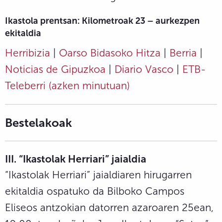
Ikastola prentsan: Kilometroak 23 – aurkezpen
ekitaldia
Herribizia
|
Oarso Bidasoko Hitza
|
Berria
|
Noticias de Gipuzkoa
|
Diario Vasco
|
ETB-
Teleberri (azken minutuan)
Bestelakoak
III. “Ikastolak Herriari” jaialdia
“
Ikastolak Herriari” jaialdiaren hirugarren
ekitaldia ospatuko da Bilboko Campos
Eliseos antzokian datorren azaroaren 25ean,