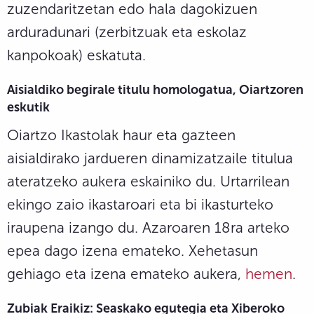
zuzendaritzetan edo hala dagokizuen
arduradunari (zerbitzuak eta eskolaz
kanpokoak) eskatuta.
Aisialdiko begirale titulu homologatua, Oiartzoren
eskutik
Oiartzo Ikastolak haur eta gazteen
aisialdirako jardueren dinamizatzaile titulua
ateratzeko aukera eskainiko du. Urtarrilean
ekingo zaio ikastaroari eta bi ikasturteko
iraupena izango du. Azaroaren 18ra arteko
epea dago izena emateko. Xehetasun
gehiago eta izena emateko aukera,
hemen
.
Zubiak Eraikiz: Seaskako egutegia eta Xiberoko