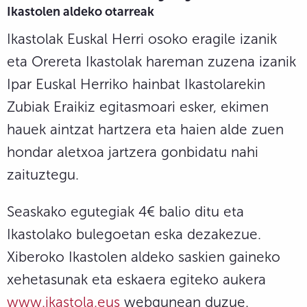
Ikastolen aldeko otarreak
Ikastolak Euskal Herri osoko eragile izanik
eta Orereta Ikastolak hareman zuzena izanik
Ipar Euskal Herriko hainbat Ikastolarekin
Zubiak Eraikiz egitasmoari esker, ekimen
hauek aintzat hartzera eta haien alde zuen
hondar aletxoa jartzera gonbidatu nahi
zaituztegu.
Seaskako egutegiak 4€ balio ditu eta
Ikastolako bulegoetan eska dezakezue.
Xiberoko Ikastolen aldeko saskien gaineko
xehetasunak eta eskaera egiteko aukera
www.ikastola.eus
webgunean duzue.