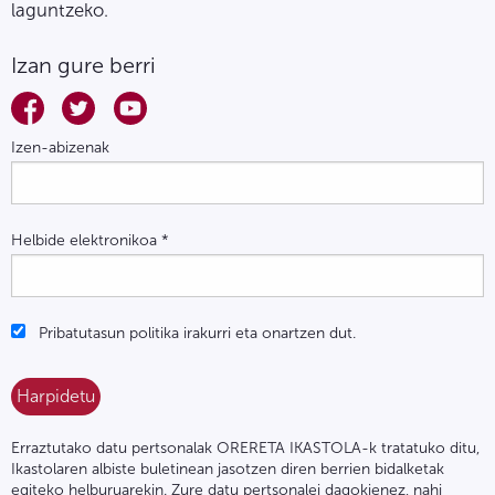
laguntzeko.
Izan gure berri
Izen-abizenak
Helbide elektronikoa
*
Pribatutasun politika irakurri eta onartzen dut.
Erraztutako datu pertsonalak ORERETA IKASTOLA-k tratatuko ditu,
Ikastolaren albiste buletinean jasotzen diren berrien bidalketak
egiteko helburuarekin. Zure datu pertsonalei dagokienez, nahi