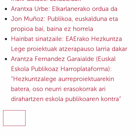
Arantxa Urbe: Elkarlanerako ordua da
Jon Muñoz: Publikoa, euskalduna eta
propioa bai, baina ez horrela
Hainbat sinatzaile: EAErako Hezkuntza
Lege proiektuak atzerapauso larria dakar
Arantza Fernandez Garaialde (Euskal
Eskola Publikoaz Harroplataforma):
“Hezkuntzalege aurreproiektuarekin
batera, oso neurri erasokorrak ari
dirahartzen eskola publikoaren kontra”