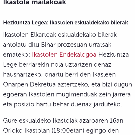
Ikastola mailakoak
Hezkuntza Legea: Ikastolen eskualdekako bilerak
Ikastolen Elkarteak eskualdekako bilerak
antolatu ditu Bihar prozesuan urratsak
emateko:
Ikastolen Endekalogoa
Hezkuntza
Lege berriarekin nola uztartzen denaz
hausnartzeko, onartu berri den Ikasleen
Onarpen Dekretua aztertzeko, eta bizi dugun
egoeran Ikastolen mugimenduak zein jarrera
eta posizio hartu behar duenaz jarduteko.
Gure eskualdeko Ikastolak azaroaren 16an
Orioko Ikastolan (18:00etan) egingo den