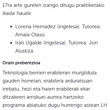
17ra arte gurekin izango ditugu praktiketako
ikasle hauek:
Lorena Hernadez (ingelesa). Tutorea:
Amaia Olaso.
Irati Ugalde (ingelesa). Tutorea: Jon
Alustiza.
Orain prebentzioa
Teknologia berrien erabileran murgilduta
gauden honetan, erabilera arduratsuan
trebatu, hezi eta haien erabilerak ekar
ditzakeen arriskuei aurrea hartzeko
programa abiatuko dugu hurrengo astean LH