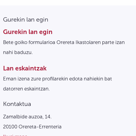
Gurekin lan egin
Gurekin lan egin
Bete goiko formularioa Orereta Ikastolaren parte izan
nahi baduzu.
Lan eskaintzak
Eman izena zure profilarekin edota nahiekin bat
datorren eskaintzan.
Kontaktua
Zamalbide auzoa, 14.
20100 Orereta-Errenteria