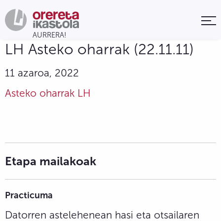
LH Asteko oharrak (22.11.11)
11 azaroa, 2022
Asteko oharrak LH
Etapa mailakoak
Practicuma
Datorren astelehenean hasi eta otsailaren