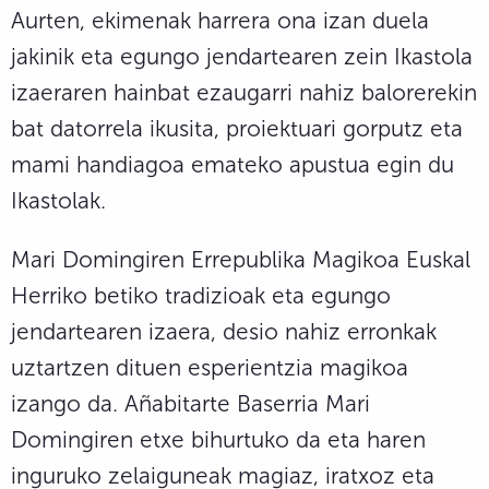
Aurten, ekimenak harrera ona izan duela
jakinik eta egungo jendartearen zein Ikastola
izaeraren hainbat ezaugarri nahiz balorerekin
bat datorrela ikusita, proiektuari gorputz eta
mami handiagoa emateko apustua egin du
Ikastolak.
Mari Domingiren Errepublika Magikoa Euskal
Herriko betiko tradizioak eta egungo
jendartearen izaera, desio nahiz erronkak
uztartzen dituen esperientzia magikoa
izango da. Añabitarte Baserria Mari
Domingiren etxe bihurtuko da eta haren
inguruko zelaiguneak magiaz, iratxoz eta