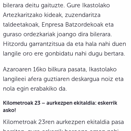
bilerara deitu gaituzte. Gure Ikastolako
Artezkaritzako kideak, zuzendaritza
taldeetakoak, Enpresa Batzordekoak eta
guraso ordezkariak joango dira bilerara.
Hitzordu garrantzitsua da eta hala nahi duen
langile oro ere gonbidatu nahi dugu bertara.
Azaroaren 16ko bilkura pasata, Ikastolako
langileei afera guztiaren deskargua noiz eta
nola egin erabakiko da.
Kilometroak 23 – aurkezpen ekitaldia: eskerrik
asko!
Kilometroak 23ren aurkezpen ekitaldia pasa