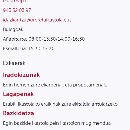
Ikusi mapa
943 52 03 97
idazkaritza@oreretaikastola.eus
Bulegoak
Añabitarte: 08:00-13:30/14:00-16:30
Esmalteria: 15:30-17:30
Eskaerak
Iradokizunak
Egin hemen zure ekarpenak eta proposamenak.
Lagapenak
Erabili Ikastolako eraikinak zure ekitaldia antolatzeko.
Bazkidetza
Egin bazkide Ikastola zein Ikastolon mugimendua