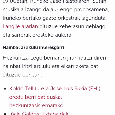
19:00etan. Iruñeko Jaso Ikastolaren “Sutan”
musikala izango da aurtengo proposamena,
Iruñeko bertako gazte orkestrak lagunduta.
Langile atarian
dituzue xehetasun gehiago
eta sarrerak erosteko aukera.
Hainbat artikulu interesgarri
Hezkuntza Lege berriaren jiran idatzi diren
hainbat iritzi artilulu eta elkarrizketa bat
dituzue behean.
Koldo Tellitu eta Jose Luis Sukia (EHI):
eredu berri bat euskal
hezkuntzasistemarako
Iñaki Galdos: Eztabaidak