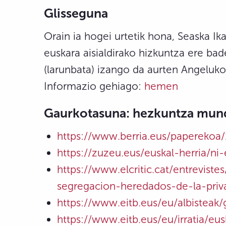
Glisseguna
Orain ia hogei urtetik hona, Seaska Ik
euskara aisialdirako hizkuntza ere badel
(larunbata) izango da aurten Angeluko
Informazio gehiago:
hemen
Gaurkotasuna: hezkuntza mundua
https://www.berria.eus/paperekoa
https://zuzeu.eus/euskal-herria/ni-
https://www.elcritic.cat/entrevis
segregacion-heredados-de-la-pri
https://www.eitb.eus/eu/albisteak
https://www.eitb.eus/eu/irratia/eus