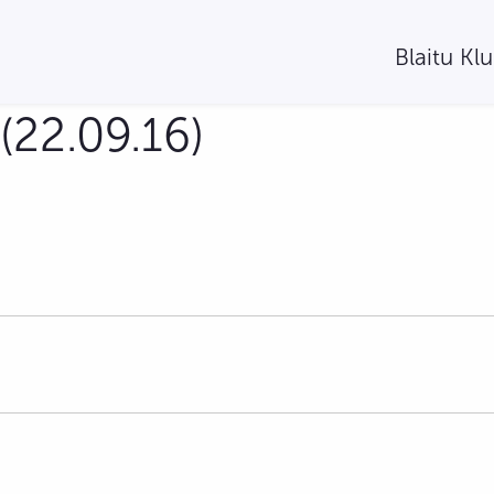
Blaitu Kl
(22.09.16)