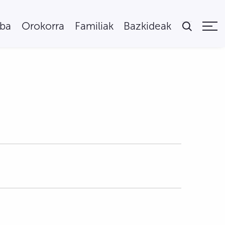
uba
Orokorra
Familiak
Bazkideak