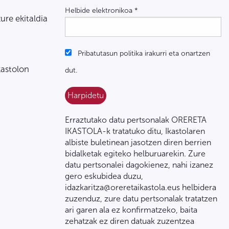
Helbide elektronikoa
*
zure ekitaldia
Pribatutasun politika irakurri eta onartzen
kastolon
dut.
Erraztutako datu pertsonalak ORERETA
IKASTOLA-k tratatuko ditu, Ikastolaren
albiste buletinean jasotzen diren berrien
bidalketak egiteko helburuarekin. Zure
datu pertsonalei dagokienez, nahi izanez
gero eskubidea duzu,
idazkaritza@oreretaikastola.eus helbidera
zuzenduz, zure datu pertsonalak tratatzen
ari garen ala ez konfirmatzeko, baita
zehatzak ez diren datuak zuzentzea