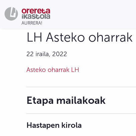
LH Asteko oharrak 
22 iraila, 2022
Asteko oharrak LH
Etapa mailakoak
Hastapen kirola