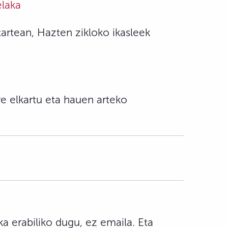
elaka
tartean, Hazten zikloko ikasleek
re elkartu eta hauen arteko
a erabiliko dugu, ez emaila. Eta