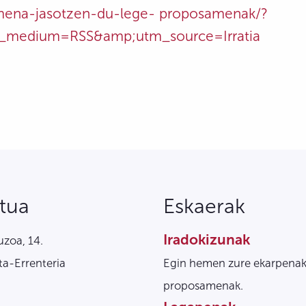
rmena-jasotzen-du-lege- proposamenak/?
medium=RSS&amp;utm_source=Irratia
tua
Eskaerak
Iradokizunak
zoa, 14.
a-Errenteria
Egin hemen zure ekarpenak
proposamenak.