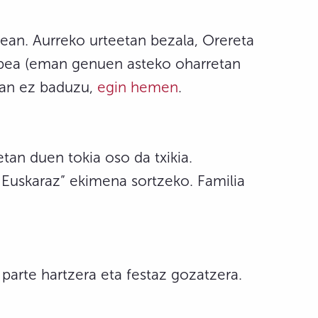
pean. Aurreko urteetan bezala, Orereta
 epea (eman genuen asteko oharretan
eman ez baduzu,
egin hemen
.
tan duen tokia oso da txikia.
 Euskaraz” ekimena sortzeko. Familia
 parte hartzera eta festaz gozatzera.