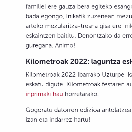
familiei ere gauza bera egiteko esang
bada egongo, Inikatik zuzenean mezuak
arteko mezularitza-tresna gisa ere Inik
eskaintzen baititu. Denontzako da err
guregana. Animo!
Kilometroak 2022: laguntza es
Kilometroak 2022 Ibarrako Uzturpe Ikas
eskatu digute. Kilometroak festaren a
inprimaki hau
horretarako.
Gogoratu datorren edizioa antolatzea 
izan eta indarrez hartu!