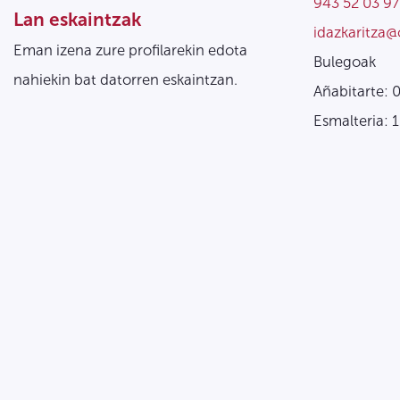
943 52 03 97
Lan eskaintzak
idazkaritza@
Eman izena zure profilarekin edota
Bulegoak
nahiekin bat datorren eskaintzan.
Añabitarte: 
Esmalteria: 