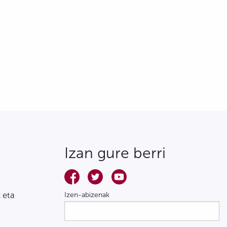
Izan gure berri
 eta
Izen-abizenak