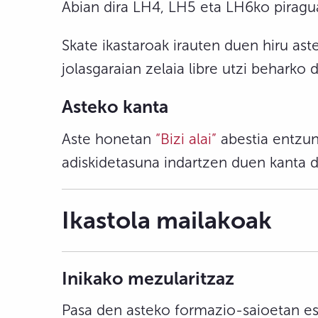
Abian dira LH4, LH5 eta LH6ko piragua,
Skate ikastaroak irauten duen hiru ast
jolasgaraian zelaia libre utzi beharko 
Asteko kanta
Aste honetan
“Bizi alai”
abestia entzun
adiskidetasuna indartzen duen kanta d
Ikastola mailakoak
Inikako mezularitzaz
Pasa den asteko formazio-saioetan esa