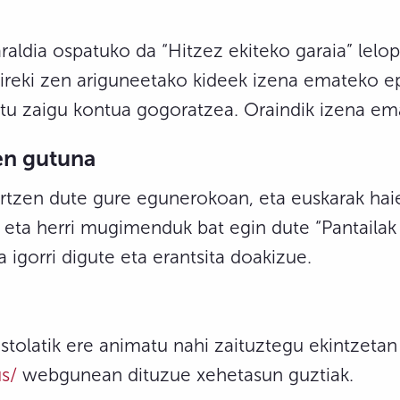
aldia ospatuko da “Hitzez ekiteko garaia” lelo
n ireki zen ariguneetako kideek izena emateko
uditu zaigu kontua gogoratzea. Oraindik izena 
en gutuna
rtzen dute gure egunerokoan, eta euskarak haie
e eta herri mugimenduk bat egin dute “Pantailak
 igorri digute eta erantsita doakizue.
stolatik ere animatu nahi zaituztegu ekintzetan
us/
webgunean dituzue xehetasun guztiak.