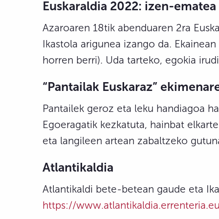
Euskaraldia 2022: izen-ematea
Azaroaren 18tik abenduaren 2ra Euskar
Ikastola arigunea izango da. Ekainea
horren berri). Uda tarteko, egokia ir
“Pantailak Euskaraz” ekimenar
Pantailek geroz eta leku handiagoa ha
Egoeragatik kezkatuta, hainbat elkart
eta langileen artean zabaltzeko gutuna
Atlantikaldia
Atlantikaldi bete-betean gaude eta Ika
https://www.atlantikaldia.errenteria.e