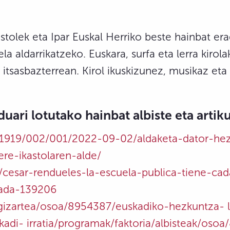
astolek eta Ipar Euskal Herriko beste hainbat er
a aldarrikatzeko. Euskara, surfa eta lerra kirola
 itsasbazterrean. Kirol ikuskizunez, musikaz et
ri lotutako hainbat albiste eta artik
/1919/002/001/2022-09-02/aldaketa-dator-he
ere-ikastolaren-alde/
tes/cesar-rendueles-la-escuela-publica-tiene
vada-139206
/gizartea/osoa/8954387/euskadiko-hezkuntza- 
kadi- irratia/programak/faktoria/albisteak/oso