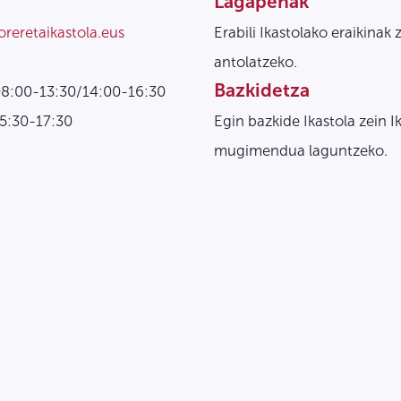
Lagapenak
oreretaikastola.eus
Erabili Ikastolako eraikinak 
antolatzeko.
Bazkidetza
08:00-13:30/14:00-16:30
15:30-17:30
Egin bazkide Ikastola zein I
mugimendua laguntzeko.