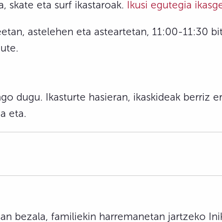
 skate eta surf ikastaroak.
Ikusi egutegia ikasg
eetan, astelehen eta asteartetan, 11:00-11:30 bi
dute.
go dugu. Ikasturte hasieran, ikaskideak berriz e
a eta.
n bezala, familiekin harremanetan jartzeko Inik