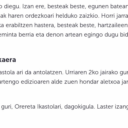
o diegu. Izan ere, besteak beste, egunen batea
 haren ordezkoari helduko zaizkio. Horri jarrai
a erabiltzen hastera, besteak beste, hartzaileen
eminta berria eta denon artean egingo dugu bid
kaera
tola ari da antolatzen. Urriaren 2ko jairako gur
urtengo edizioaren alde zuen hondar aletxoa ja
guri, Orereta Ikastolari, dagokigula. Laster iz