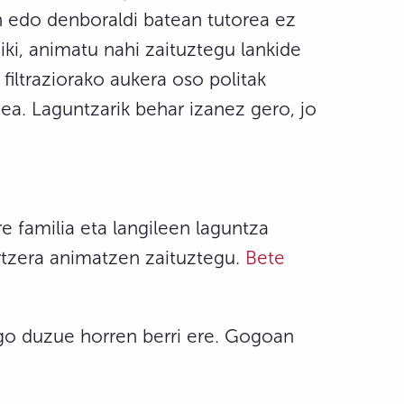
n edo denboraldi batean tutorea ez
ki, animatu nahi zaituztegu lankide
 filtraziorako aukera oso politak
ea. Laguntzarik behar izanez gero, jo
e familia eta langileen laguntza
rtzera animatzen zaituztegu.
Bete
ango duzue horren berri ere. Gogoan