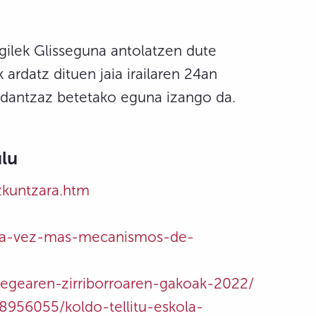
agilek Glisseguna antolatzen dute
k ardatz dituen jaia irailaren 24an
a dantzaz betetako eguna izango da.
ulu
zkuntzara.htm
-cada-vez-mas-mecanismos-de-
legearen-zirriborroaren-gakoak-2022/
a/8956055/koldo-tellitu-eskola-