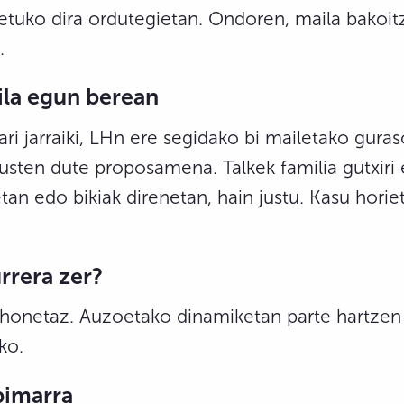
etuko dira ordutegietan. Ondoren, maila bakoitz
.
ila egun berean
ri jarraiki, LHn ere segidako bi mailetako gura
usten dute proposamena. Talkek familia gutxiri 
n edo bikiak direnetan, hain justu. Kasu horiet
rrera zer?
 honetaz. Auzoetako dinamiketan parte hartze
ko.
pimarra