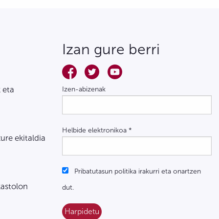
Izan gure berri
 eta
Izen-abizenak
Helbide elektronikoa
*
zure ekitaldia
Pribatutasun politika irakurri eta onartzen
kastolon
dut.