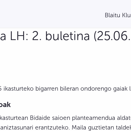
Blaitu Kl
 LH: 2. buletina (25.06.
ikasturteko bigarren bileran ondorengo gaiak l
oak
kasturtean Bidaide saioen planteamendua aldat
niztasunari erantzuteko. Maila guztietan tald