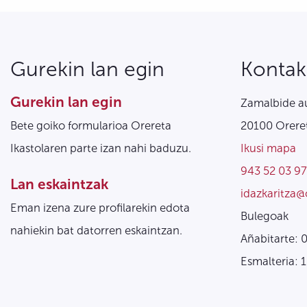
Gurekin lan egin
Kontak
Gurekin lan egin
Zamalbide au
Bete goiko formularioa Orereta
20100 Oreret
Ikastolaren parte izan nahi baduzu.
Ikusi mapa
943 52 03 97
Lan eskaintzak
idazkaritza@
Eman izena zure profilarekin edota
Bulegoak
nahiekin bat datorren eskaintzan.
Añabitarte: 
Esmalteria: 