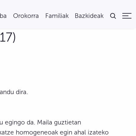
uba
Orokorra
Familiak
Bazkideak
17)
andu dira.
u egingo da. Maila guztietan
ekatze homogeneoak egin ahal izateko