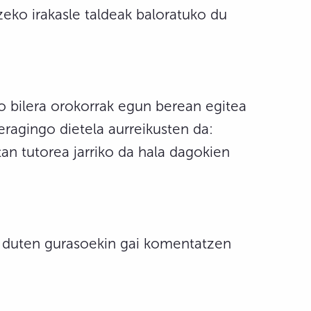
eko irakasle taldeak baloratuko du
so bilera orokorrak egun berean egitea
eragingo dietela aurreikusten da:
an tutorea jarriko da hala dagokien
n duten gurasoekin gai komentatzen