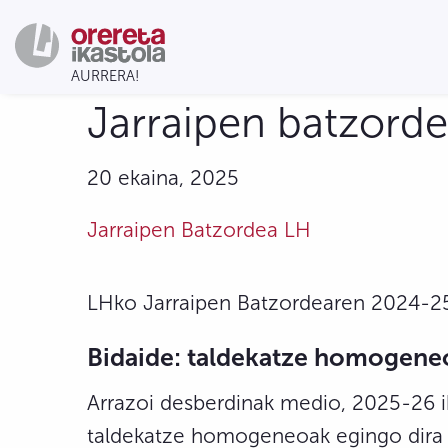
Jarraipen batzordea
20 ekaina, 2025
Jarraipen Batzordea LH
LHko Jarraipen Batzordearen 2024-25 
Bidaide: taldekatze homogene
Arrazoi desberdinak medio, 2025-26 i
taldekatze homogeneoak egingo dira a