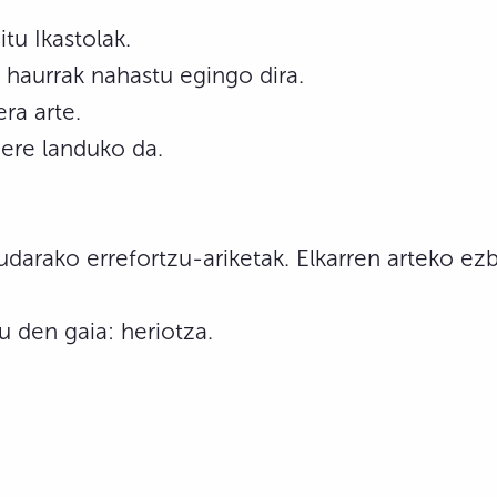
tu Ikastolak.
 haurrak nahastu egingo dira.
ra arte.
ere landuko da.
 udarako errefortzu-ariketak. Elkarren arteko e
u den gaia: heriotza.