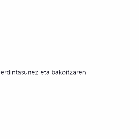
zberdintasunez eta bakoitzaren