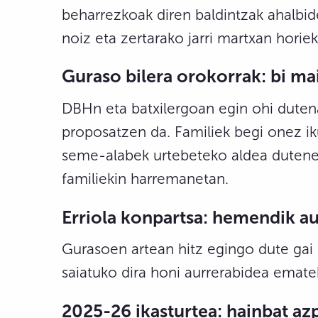
beharrezkoak diren baldintzak ahalbid
noiz eta zertarako jarri martxan horiek
Guraso bilera orokorrak: bi ma
DBHn eta batxilergoan egin ohi dutena
proposatzen da. Familiek begi onez ik
seme-alabek urtebeteko aldea duteneta
familiekin harremanetan.
Erriola konpartsa: hemendik au
Gurasoen artean hitz egingo dute gai
saiatuko dira honi aurrerabidea emate
2025-26 ikasturtea: hainbat az