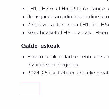
LH1, LH2 eta LH3n 3 lerro izango di
Jolasgaraietan adin desberdinetako
Zirkulazio autonomoa LH1etik LH5e
Sexu heziketa LH6n ez ezik LH5en 
Galde-eskeak
Etxeko lanak, indartze neurriak eta
irizpideez hitz egin da.
2024-25 ikasturtean lantzeke gerat