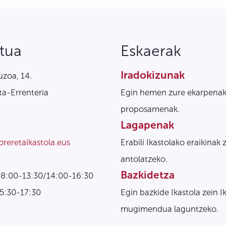
tua
Eskaerak
Iradokizunak
zoa, 14.
a-Errenteria
Egin hemen zure ekarpenak
proposamenak.
Lagapenak
oreretaikastola.eus
Erabili Ikastolako eraikinak 
antolatzeko.
Bazkidetza
08:00-13:30/14:00-16:30
15:30-17:30
Egin bazkide Ikastola zein I
mugimendua laguntzeko.