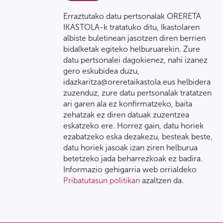
Erraztutako datu pertsonalak ORERETA
IKASTOLA-k tratatuko ditu, Ikastolaren
albiste buletinean jasotzen diren berrien
bidalketak egiteko helburuarekin. Zure
datu pertsonalei dagokienez, nahi izanez
gero eskubidea duzu,
idazkaritza@oreretaikastola.eus helbidera
zuzenduz, zure datu pertsonalak tratatzen
ari garen ala ez konfirmatzeko, baita
zehatzak ez diren datuak zuzentzea
eskatzeko ere. Horrez gain, datu horiek
ezabatzeko eska dezakezu, besteak beste,
datu horiek jasoak izan ziren helburua
betetzeko jada beharrezkoak ez badira.
Informazio gehigarria web orrialdeko
Pribatutasun politikan
azaltzen da.