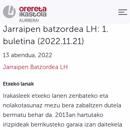
Jarraipen batzordea LH: 1.
buletina (2022.11.21)
13 abendua, 2022
Jarraipen Batzordea LH
Etxeko lanak
Irakasleek etxeko lanen zenbateko eta
nolakotasunaz mezu bera zabaltzen dutela
bermatu behar da. 2013an hartutako
irizpideak berrikusteko garaia izan daitekela