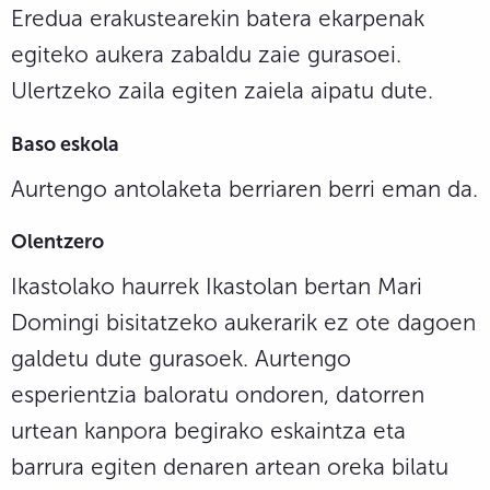
Eredua erakustearekin batera ekarpenak
egiteko aukera zabaldu zaie gurasoei.
Ulertzeko zaila egiten zaiela aipatu dute.
Baso eskola
Aurtengo antolaketa berriaren berri eman da.
Olentzero
Ikastolako haurrek Ikastolan bertan Mari
Domingi bisitatzeko aukerarik ez ote dagoen
galdetu dute gurasoek. Aurtengo
esperientzia baloratu ondoren, datorren
urtean kanpora begirako eskaintza eta
barrura egiten denaren artean oreka bilatu