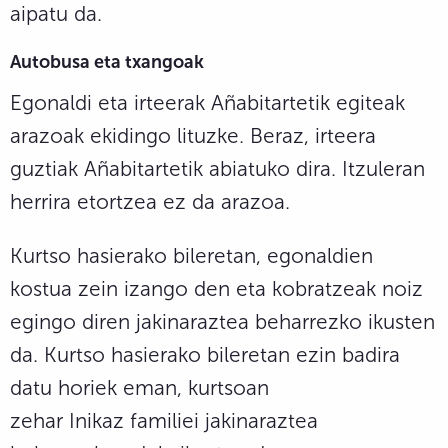
aipatu da.
Autobusa eta txangoak
Egonaldi eta irteerak Añabitartetik egiteak
arazoak ekidingo lituzke. Beraz, irteera
guztiak Añabitartetik abiatuko dira. Itzuleran
herrira etortzea ez da arazoa.
Kurtso hasierako bileretan, egonaldien
kostua zein izango den eta kobratzeak noiz
egingo diren jakinaraztea beharrezko ikusten
da. Kurtso hasierako bileretan ezin badira
datu horiek eman, kurtsoan
zehar Inikaz familiei jakinaraztea