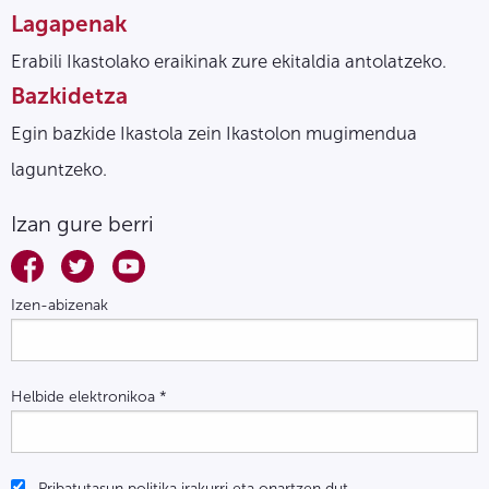
Lagapenak
Erabili Ikastolako eraikinak zure ekitaldia antolatzeko.
Bazkidetza
Egin bazkide Ikastola zein Ikastolon mugimendua
laguntzeko.
Izan gure berri
Izen-abizenak
Helbide elektronikoa
*
Pribatutasun politika irakurri eta onartzen dut.