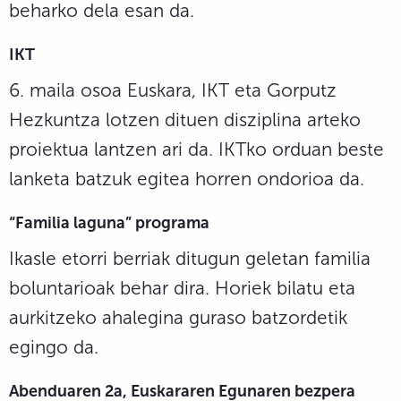
beharko dela esan da.
IKT
6. maila osoa Euskara, IKT eta Gorputz
Hezkuntza lotzen dituen disziplina arteko
proiektua lantzen ari da. IKTko orduan beste
lanketa batzuk egitea horren ondorioa da.
“Familia laguna” programa
Ikasle etorri berriak ditugun geletan familia
boluntarioak behar dira. Horiek bilatu eta
aurkitzeko ahalegina guraso batzordetik
egingo da.
Abenduaren 2a, Euskararen Egunaren bezpera