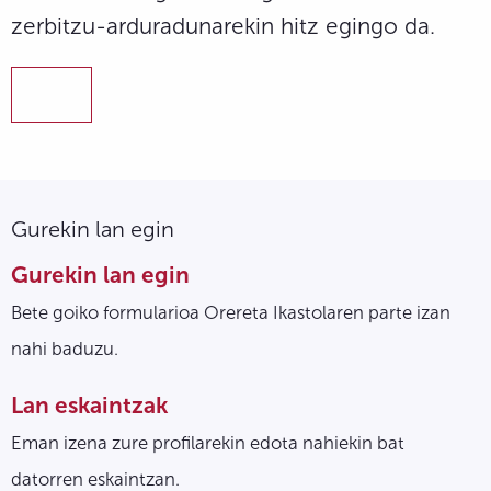
zerbitzu-arduradunarekin hitz egingo da.
Gurekin lan egin
Gurekin lan egin
Bete goiko formularioa Orereta Ikastolaren parte izan
nahi baduzu.
Lan eskaintzak
Eman izena zure profilarekin edota nahiekin bat
datorren eskaintzan.