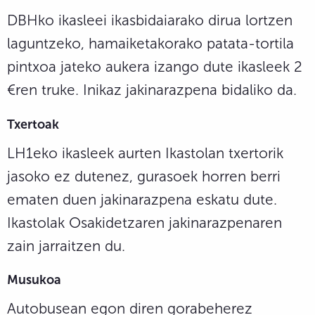
DBHko ikasleei ikasbidaiarako dirua lortzen
laguntzeko, hamaiketakorako patata-tortila
pintxoa jateko aukera izango dute ikasleek 2
€ren truke. Inikaz jakinarazpena bidaliko da.
Txertoak
LH1eko ikasleek aurten Ikastolan txertorik
jasoko ez dutenez, gurasoek horren berri
ematen duen jakinarazpena eskatu dute.
Ikastolak Osakidetzaren jakinarazpenaren
zain jarraitzen du.
Musukoa
Autobusean egon diren gorabeherez