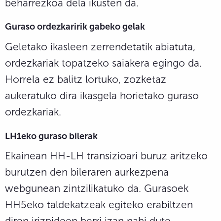
beharrezkoa dela ikusten da.
Guraso ordezkaririk gabeko gelak
Geletako ikasleen zerrendetatik abiatuta,
ordezkariak topatzeko saiakera egingo da.
Horrela ez balitz lortuko, zozketaz
aukeratuko dira ikasgela horietako guraso
ordezkariak.
LH1eko guraso bilerak
Ekainean HH-LH transizioari buruz aritzeko
burutzen den bileraren aurkezpena
webgunean zintzilikatuko da. Gurasoek
HH5eko taldekatzeak egiteko erabiltzen
diren irizpideen berri izan nahi dute.