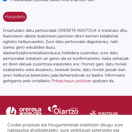
Erraztutako datu pertsonalak ORERETA IKASTOLA-k tratatuko ditu,
Ikastolaren albiste buletinean jasotzen diren berrien bidalketak
egiteko helburuarekin. Zure datu pertsonalei dagokienez, nahi
izanez gero eskubidea duzu,
idazkaritza@oreretaikastola.eus helbidera zuzenduz, zure datu
pertsonalak tratatzen ari garen ala ez konfirmatzeko, baita zehatzak
ez diren datuak zuzentzea eskatzeko ere. Horrez gain, datu horiek
ezabatzeko eska dezakezu, besteak beste, datu horiek jasoak izan
ziren helburua betetzeko jada beharrezkoak ez badira. Informazio
gehigarria web orrialdeko
Pribatutasun politikan
azaltzen da.
Cookie propioak eta hirugarrenenak erabiltzen ditugu zure
nabigazioa ahalbidetzeko, gure zerbitzuak aztertzeko eta