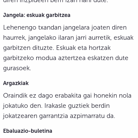
Jangela: eskuak garbitzea
Lehenengo txandan jangelara joaten diren
haurrek, jangelako ilaran jarri aurretik, eskuak
garbitzen dituzte. Eskuak eta hortzak
garbitzeko modua aztertzea eskatzen dute
gurasoek.
Argazkiak
Oraindik ez dago erabakita gai honekin nola
jokatuko den. Irakasle guztiek berdin
jokatzearen garrantzia azpimarratu da.
Ebaluazio-buletina