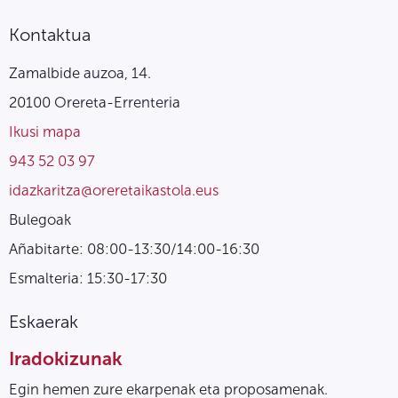
Kontaktua
Zamalbide auzoa, 14.
20100 Orereta-Errenteria
Ikusi mapa
943 52 03 97
idazkaritza@oreretaikastola.eus
Bulegoak
Añabitarte: 08:00-13:30/14:00-16:30
Esmalteria: 15:30-17:30
Eskaerak
Iradokizunak
Egin hemen zure ekarpenak eta proposamenak.