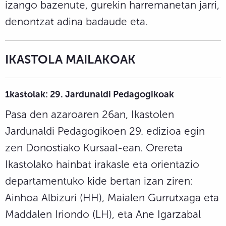
izango bazenute, gurekin harremanetan jarri,
denontzat adina badaude eta.
IKASTOLA MAILAKOAK
1kastolak: 29. Jardunaldi Pedagogikoak
Pasa den azaroaren 26an, Ikastolen
Jardunaldi Pedagogikoen 29. edizioa egin
zen Donostiako Kursaal-ean. Orereta
Ikastolako hainbat irakasle eta orientazio
departamentuko kide bertan izan ziren:
Ainhoa Albizuri (HH), Maialen Gurrutxaga eta
Maddalen Iriondo (LH), eta Ane Igarzabal