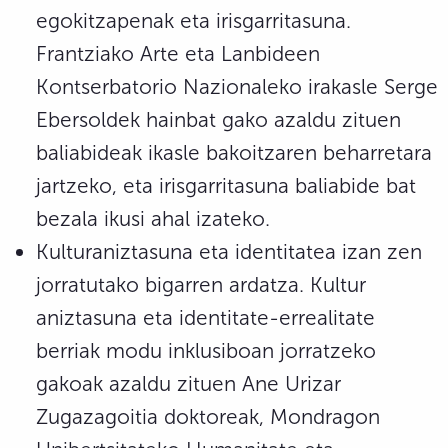
egokitzapenak eta irisgarritasuna.
Frantziako Arte eta Lanbideen
Kontserbatorio Nazionaleko irakasle Serge
Ebersoldek hainbat gako azaldu zituen
baliabideak ikasle bakoitzaren beharretara
jartzeko, eta irisgarritasuna baliabide bat
bezala ikusi ahal izateko.
Kulturaniztasuna eta identitatea izan zen
jorratutako bigarren ardatza. Kultur
aniztasuna eta identitate-errealitate
berriak modu inklusiboan jorratzeko
gakoak azaldu zituen Ane Urizar
Zugazagoitia doktoreak, Mondragon