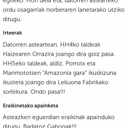
egiteko. Hori dela eta, datorren astearteko
ordu osagarriak norberaren lanetarako utziko
ditugu.
Irteerak
Datorren asteartean, HH4ko taldeak
Haizearen Orrazira joango dira goiz pasa.
HH5eko taldeak, aldiz, Porrotx eta
Marimototsen “Amazonia gara” ikuskizuna
ikustera joango dira Lekuona Fabrikako
sorlekura. Ondo pasa!!!
Eraikinetako apainketa
Asteazken eguerdian eraikinak apainduko
ditugu. Badatoz Gabonak!!!