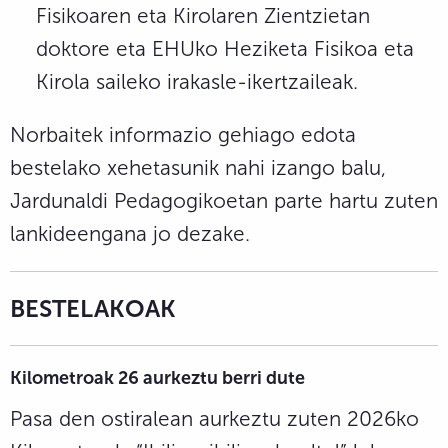
Fisikoaren eta Kirolaren Zientzietan
doktore eta EHUko Heziketa Fisikoa eta
Kirola saileko irakasle-ikertzaileak.
Norbaitek informazio gehiago edota
bestelako xehetasunik nahi izango balu,
Jardunaldi Pedagogikoetan parte hartu zuten
lankideengana jo dezake.
BESTELAKOAK
Kilometroak 26 aurkeztu berri dute
Pasa den ostiralean aurkeztu zuten 2026ko