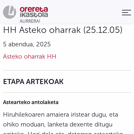
HH Asteko oharrak (25.12.05)
5 abendua, 2025
Asteko oharrak HH
ETAPA ARTEKOAK
Astearteko antolaketa
Hiruhilekoaren amaiera iristear dugu, eta
ohiko moduan, lanketa dexente ditugu