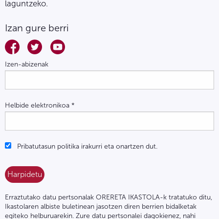
laguntzeko.
Izan gure berri
Izen-abizenak
Helbide elektronikoa
*
Pribatutasun politika irakurri eta onartzen dut.
Erraztutako datu pertsonalak ORERETA IKASTOLA-k tratatuko ditu,
Ikastolaren albiste buletinean jasotzen diren berrien bidalketak
egiteko helburuarekin. Zure datu pertsonalei dagokienez, nahi