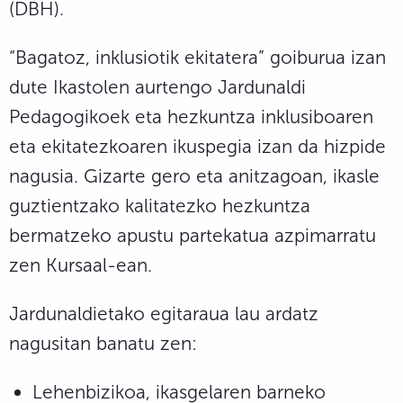
(DBH).
“Bagatoz, inklusiotik ekitatera” goiburua izan
dute Ikastolen aurtengo Jardunaldi
Pedagogikoek eta hezkuntza inklusiboaren
eta ekitatezkoaren ikuspegia izan da hizpide
nagusia. Gizarte gero eta anitzagoan, ikasle
guztientzako kalitatezko hezkuntza
bermatzeko apustu partekatua azpimarratu
zen Kursaal-ean.
Jardunaldietako egitaraua lau ardatz
nagusitan banatu zen:
Lehenbizikoa, ikasgelaren barneko