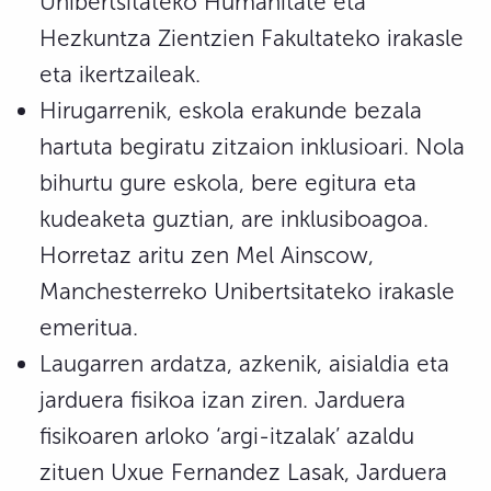
Unibertsitateko Humanitate eta
Hezkuntza Zientzien Fakultateko irakasle
eta ikertzaileak.
Hirugarrenik, eskola erakunde bezala
hartuta begiratu zitzaion inklusioari. Nola
bihurtu gure eskola, bere egitura eta
kudeaketa guztian, are inklusiboagoa.
Horretaz aritu zen Mel Ainscow,
Manchesterreko Unibertsitateko irakasle
emeritua.
Laugarren ardatza, azkenik, aisialdia eta
jarduera fisikoa izan ziren. Jarduera
fisikoaren arloko ‘argi-itzalak’ azaldu
zituen Uxue Fernandez Lasak, Jarduera