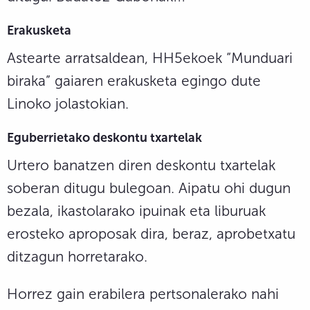
Erakusketa
Astearte arratsaldean, HH5ekoek “Munduari
biraka” gaiaren erakusketa egingo dute
Linoko jolastokian.
Eguberrietako deskontu txartelak
Urtero banatzen diren deskontu txartelak
soberan ditugu bulegoan. Aipatu ohi dugun
bezala, ikastolarako ipuinak eta liburuak
erosteko aproposak dira, beraz, aprobetxatu
ditzagun horretarako.
Horrez gain erabilera pertsonalerako nahi