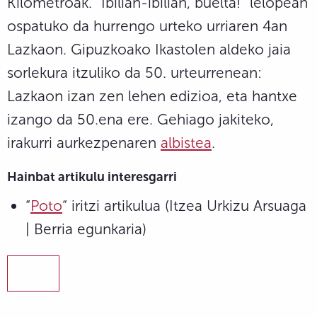
Kilometroak. “Ibilian-ibilian, buelta!” lelopean
ospatuko da hurrengo urteko urriaren 4an
Lazkaon. Gipuzkoako Ikastolen aldeko jaia
sorlekura itzuliko da 50. urteurrenean:
Lazkaon izan zen lehen edizioa, eta hantxe
izango da 50.ena ere. Gehiago jakiteko,
irakurri aurkezpenaren
albistea
.
Hainbat artikulu interesgarri
“
Poto
“ iritzi artikulua (Itzea Urkizu Arsuaga
| Berria egunkaria)