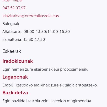
943 52 03 97
idazkaritza@oreretaikastola.eus
Bulegoak
Añabitarte: 08:00-13:30/14:00-16:30
Esmalteria: 15:30-17:30
Eskaerak
Iradokizunak
Egin hemen zure ekarpenak eta proposamenak.
Lagapenak
Erabili Ikastolako eraikinak zure ekitaldia antolatzeko.
Bazkidetza
Egin bazkide Ikastola zein Ikastolon mugimendua