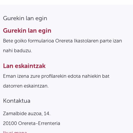
Gurekin lan egin
Gurekin lan egin
Bete goiko formularioa Orereta Ikastolaren parte izan
nahi baduzu.
Lan eskaintzak
Eman izena zure profilarekin edota nahiekin bat
datorren eskaintzan.
Kontaktua
Zamalbide auzoa, 14.
20100 Orereta-Errenteria
Ikusi mapa