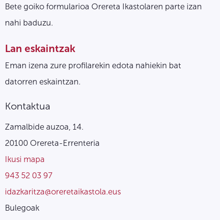
Bete goiko formularioa Orereta Ikastolaren parte izan
nahi baduzu.
Lan eskaintzak
Eman izena zure profilarekin edota nahiekin bat
datorren eskaintzan.
Kontaktua
Zamalbide auzoa, 14.
20100 Orereta-Errenteria
Ikusi mapa
943 52 03 97
idazkaritza@oreretaikastola.eus
Bulegoak