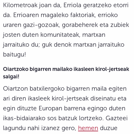
Kilometroak joan da, Erriola geratzeko etorri
da. Errioaren magaleko faktoriak, errioko
uraren gazi-gozoak, gorabeherek eta zubiek
josten duten komunitateak, martxan
jarraituko du; guk denok martxan jarraituko
baitugu!
Oiartzoko bigarren mailako ikasleen kirol-jertseak
salgai!
Oiartzon batxilergoko bigarren maila egiten
ari diren ikasleek kirol-jertseak diseinatu eta
egin dituzte Europan barrena egingo duten
ikas-bidaiarako sos batzuk lortzeko. Gazteei
lagundu nahi izanez gero,
hemen
duzue