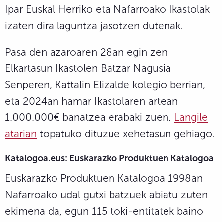
Ipar Euskal Herriko eta Nafarroako Ikastolak
izaten dira laguntza jasotzen dutenak.
Pasa den azaroaren 28an egin zen
Elkartasun Ikastolen Batzar Nagusia
Senperen, Kattalin Elizalde kolegio berrian,
eta 2024an hamar Ikastolaren artean
1.000.000€ banatzea erabaki zuen.
Langile
atarian
topatuko dituzue xehetasun gehiago.
Katalogoa.eus: Euskarazko Produktuen Katalogoa
Euskarazko Produktuen Katalogoa 1998an
Nafarroako udal gutxi batzuek abiatu zuten
ekimena da, egun 115 toki-entitatek baino