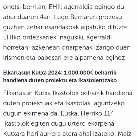
onetsi berritan, EHIk agerraldia egingo du
abenduaren 4an. Lege Berriaren prozesu
guztian zehar esandakoak aipatuko dituzte
EHIko ordezkariek, nagusiki, agerraldi
horretan; azkenean onarpenak izango duen
irismen eta babesari ere aipamena eginez.
Elkartasun Kutxa 2024: 1.000.000€ beharrik
handiena duten proiektu eta Ikastolentzako
Elkartasun Kutxa Ikastolok beharrik handiena
duten proiektuak eta Ikastolak laguntzeko
dugun ekimena da. Euskal Herriko 114
Ikastolok egiten dugu urtero ekarpena
Kutxara hori aurrera atera ahal izateko. Maiz