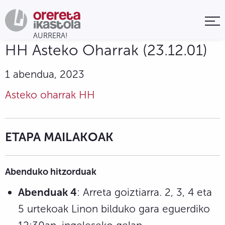
HH Asteko Oharrak (23.12.01)
1 abendua, 2023
Asteko oharrak HH
ETAPA MAILAKOAK
Abenduko hitzorduak
Abenduak 4
: Arreta goiztiarra. 2, 3, 4 eta
5 urtekoak Linon bilduko gara eguerdiko