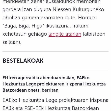
mendeetan zehar euskaldunok memorian
gordeta izan duguna Niessen Kulturguneko
oholtza gainera eramaten dute. Horratx
“Baga, Biga, Higa” ikuskizuna. Irakurri
xehetasun gehiago
langile atarian
(albisteen
sailean).
BESTELAKOAK
EHIren agerraldia abenduaren 4an, EAEko
Hezkuntza Lege proiektuaren irizpena Hezkuntza
Batzordean onetsi berritan
EAEko Hezkuntza Lege proiektuaren irizpena
EAJk eta PSE-EEk Hezkuntza Batzordean