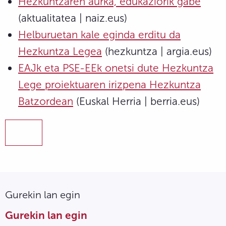
Hezkuntzaren aurka, edukaziorik gabe
(aktualitatea | naiz.eus)
Helburuetan kale eginda erditu da
Hezkuntza Legea
(hezkuntza | argia.eus)
EAJk eta PSE-EEk onetsi dute Hezkuntza
Lege proiektuaren irizpena Hezkuntza
Batzordean
(Euskal Herria | berria.eus)
Gurekin lan egin
Gurekin lan egin