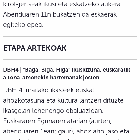
kirol-jertseak ikusi eta eskatzeko aukera.
Abenduaren 11n bukatzen da eskaerak
egiteko epea.
ETAPA ARTEKOAK
DBH4 | “Baga, Biga, Higa” ikuskizuna, euskaratik
aitona-amonekin harremanak josten
DBH 4. mailako ikasleek euskal
ahozkotasuna eta kultura lantzen dituzte
ikasgelan lehenengo ebaluazioan.
Euskararen Egunaren atarian (aurten,
abenduaren 1ean; gaur), ahoz aho jaso eta