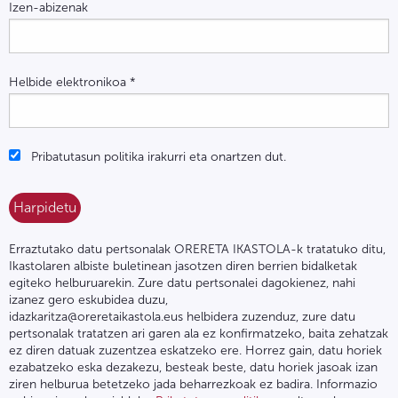
Izen-abizenak
Helbide elektronikoa
*
Pribatutasun politika irakurri eta onartzen dut.
Erraztutako datu pertsonalak ORERETA IKASTOLA-k tratatuko ditu,
Ikastolaren albiste buletinean jasotzen diren berrien bidalketak
egiteko helburuarekin. Zure datu pertsonalei dagokienez, nahi
izanez gero eskubidea duzu,
idazkaritza@oreretaikastola.eus helbidera zuzenduz, zure datu
pertsonalak tratatzen ari garen ala ez konfirmatzeko, baita zehatzak
ez diren datuak zuzentzea eskatzeko ere. Horrez gain, datu horiek
ezabatzeko eska dezakezu, besteak beste, datu horiek jasoak izan
ziren helburua betetzeko jada beharrezkoak ez badira. Informazio