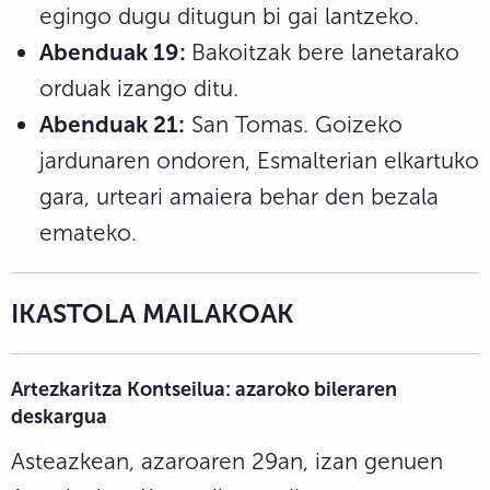
egingo dugu ditugun bi gai lantzeko.
Abenduak 19:
Bakoitzak bere lanetarako
orduak izango ditu.
Abenduak 21:
San Tomas. Goizeko
jardunaren ondoren, Esmalterian elkartuko
gara, urteari amaiera behar den bezala
emateko.
IKASTOLA MAILAKOAK
Artezkaritza
Kontseilua: azaroko
bileraren
deskargua
Asteazkean, azaroaren 29an, izan genuen