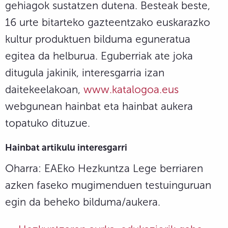
gehiagok sustatzen dutena. Besteak beste,
16 urte bitarteko gazteentzako euskarazko
kultur produktuen bilduma eguneratua
egitea da helburua. Eguberriak ate joka
ditugula jakinik, interesgarria izan
daitekeelakoan,
www.katalogoa.eus
webgunean hainbat eta hainbat aukera
topatuko dituzue.
Hainbat artikulu interesgarri
Oharra: EAEko Hezkuntza Lege berriaren
azken faseko mugimenduen testuinguruan
egin da beheko bilduma/aukera.