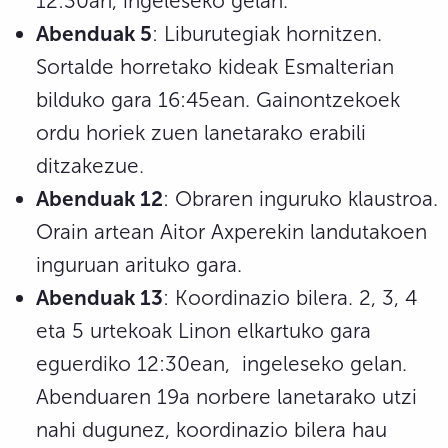
12:30an, ingeleseko gelan.
Abenduak 5
: Liburutegiak hornitzen.
Sortalde horretako kideak Esmalterian
bilduko gara 16:45ean. Gainontzekoek
ordu horiek zuen lanetarako erabili
ditzakezue.
Abenduak 12
: Obraren inguruko klaustroa.
Orain artean Aitor Axperekin landutakoen
inguruan arituko gara.
Abenduak 13
: Koordinazio bilera. 2, 3, 4
eta 5 urtekoak Linon elkartuko gara
eguerdiko 12:30ean, ingeleseko gelan.
Abenduaren 19a norbere lanetarako utzi
nahi dugunez, koordinazio bilera hau