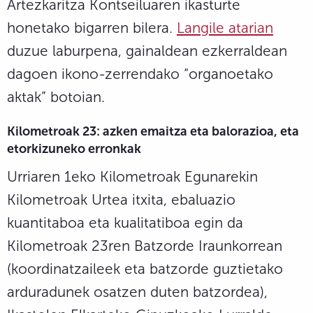
Artezkaritza Kontseiluaren ikasturte
honetako bigarren bilera.
Langile atarian
duzue laburpena, gainaldean ezkerraldean
dagoen ikono-zerrendako “organoetako
aktak” botoian.
Kilometroak 23: azken emaitza eta balorazioa, eta
etorkizuneko erronkak
Urriaren 1eko Kilometroak Egunarekin
Kilometroak Urtea itxita, ebaluazio
kuantitaboa eta kualitatiboa egin da
Kilometroak 23ren Batzorde Iraunkorrean
(koordinatzaileek eta batzorde guztietako
arduradunek osatzen duten batzordea),