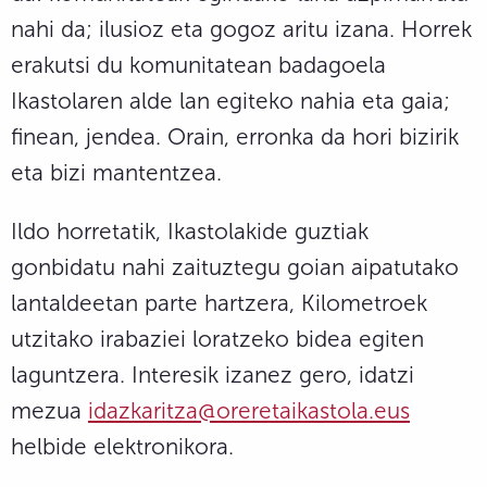
nahi da; ilusioz eta gogoz aritu izana. Horrek
erakutsi du komunitatean badagoela
Ikastolaren alde lan egiteko nahia eta gaia;
finean, jendea. Orain, erronka da hori bizirik
eta bizi mantentzea.
Ildo horretatik, Ikastolakide guztiak
gonbidatu nahi zaituztegu goian aipatutako
lantaldeetan parte hartzera, Kilometroek
utzitako irabaziei loratzeko bidea egiten
laguntzera. Interesik izanez gero, idatzi
mezua
idazkaritza@oreretaikastola.eus
helbide elektronikora.