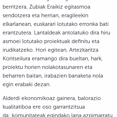
berritzera, Zubiak Eraikiz egitasmoa
sendotzera eta herrian, eragileekin
elkarlanean, euskarari lotutako erronka bati
erantzutera. Lantaldeak antolatuko dira hiru
asmoei lotutako proiektuak definitu eta
irudikatzeko. Hori egitean, Artezkaritza
Kontseilura eramango dira bueltan, hark,
proiektu horien nolakotasunaren eta
beharren baitan, irabazien banaketa nola
egin erabaki dezan.
Alderdi ekonomikoaz gainera, balorazio
kualitatiboa ere oso garrantzitsua
da: komunitateak egindako lana azpimarratu