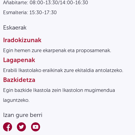
Añabitarte: 08:00-13:30/14:00-16:30
Esmalteria: 15:30-17:30
Eskaerak
Iradokizunak
Egin hemen zure ekarpenak eta proposamenak.
Lagapenak
Erabili Ikastolako eraikinak zure ekitaldia antolatzeko.
Bazkidetza
Egin bazkide Ikastola zein Ikastolon mugimendua
laguntzeko.
Izan gure berri