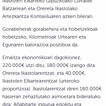
Ikastolen Elkarteko Gipuzkoako Lurralde
Batzarrean eta Orereta Ikastolako
Artezkaritza Kontseiluaren azken bileran.
Gorabeherak gorabehera eta hobetzekoak
hobetzeko, Kilometroak Urtearen eta
Egunaren balorazioa positiboa da.
Emaitza ekonomikoari dagokionez,
220.000€ utzi ditu: 180.000€ izango dira
Orereta Ikastolarentzat; eta 40.000€,
Ikastolen Elkartearentzat (urteroko
proportzioa). Ikastolarentzat diren 180.000€
hasieran zehaztutako asmoetara bideratuko
dira: Añabitarte ingurua egokitu eta