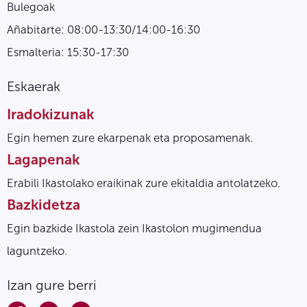
Bulegoak
Añabitarte: 08:00-13:30/14:00-16:30
Esmalteria: 15:30-17:30
Eskaerak
Iradokizunak
Egin hemen zure ekarpenak eta proposamenak.
Lagapenak
Erabili Ikastolako eraikinak zure ekitaldia antolatzeko.
Bazkidetza
Egin bazkide Ikastola zein Ikastolon mugimendua
laguntzeko.
Izan gure berri