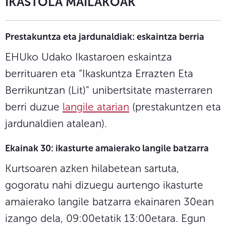
IKASTOLA MAILAKOAK
Prestakuntza eta jardunaldiak:
eskaintza berria
EHUko Udako Ikastaroen eskaintza
berrituaren eta “Ikaskuntza Errazten Eta
Berrikuntzan (Lit)” unibertsitate masterraren
berri duzue
langile atarian
(prestakuntzen eta
jardunaldien atalean).
Ekainak 30: ikasturte amaierako langile batzarra
Kurtsoaren azken hilabetean sartuta,
gogoratu nahi dizuegu aurtengo ikasturte
amaierako langile batzarra ekainaren 30ean
izango dela, 09:00etatik 13:00etara. Egun