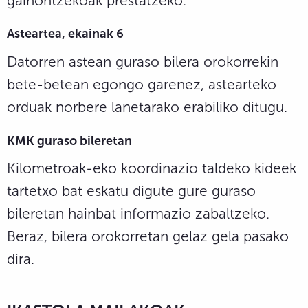
gainontzekoak prestatzeko.
Asteartea, ekainak 6
Datorren astean guraso bilera orokorrekin
bete-betean egongo garenez, astearteko
orduak norbere lanetarako erabiliko ditugu.
KMK guraso bileretan
Kilometroak-eko koordinazio taldeko kideek
tartetxo bat eskatu digute gure guraso
bileretan hainbat informazio zabaltzeko.
Beraz, bilera orokorretan gelaz gela pasako
dira.