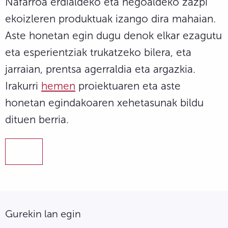
Nafarroa erdialdeko eta hegoaldeko zazpi
ekoizleren produktuak izango dira mahaian.
Aste honetan egin dugu denok elkar ezagutu
eta esperientziak trukatzeko bilera, eta
jarraian, prentsa agerraldia eta argazkia.
Irakurri
hemen
proiektuaren eta aste
honetan egindakoaren xehetasunak bildu
dituen berria.
Gurekin lan egin