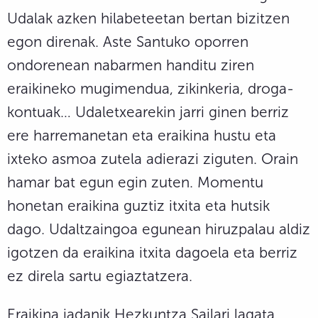
Udalak azken hilabeteetan bertan bizitzen
egon direnak. Aste Santuko oporren
ondorenean nabarmen handitu ziren
eraikineko mugimendua, zikinkeria, droga-
kontuak… Udaletxearekin jarri ginen berriz
ere harremanetan eta eraikina hustu eta
ixteko asmoa zutela adierazi ziguten. Orain
hamar bat egun egin zuten. Momentu
honetan eraikina guztiz itxita eta hutsik
dago. Udaltzaingoa egunean hiruzpalau aldiz
igotzen da eraikina itxita dagoela eta berriz
ez direla sartu egiaztatzera.
Eraikina jadanik Hezkuntza Sailari lagata