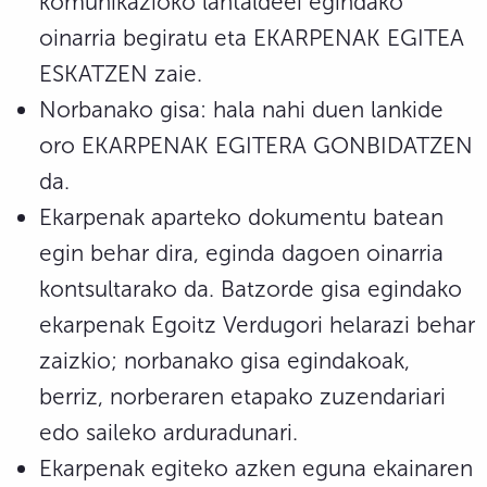
komunikazioko lantaldeei egindako
oinarria begiratu eta EKARPENAK EGITEA
ESKATZEN zaie.
Norbanako gisa: hala nahi duen lankide
oro EKARPENAK EGITERA GONBIDATZEN
da.
Ekarpenak aparteko dokumentu batean
egin behar dira, eginda dagoen oinarria
kontsultarako da. Batzorde gisa egindako
ekarpenak Egoitz Verdugori helarazi behar
zaizkio; norbanako gisa egindakoak,
berriz, norberaren etapako zuzendariari
edo saileko arduradunari.
Ekarpenak egiteko azken eguna ekainaren