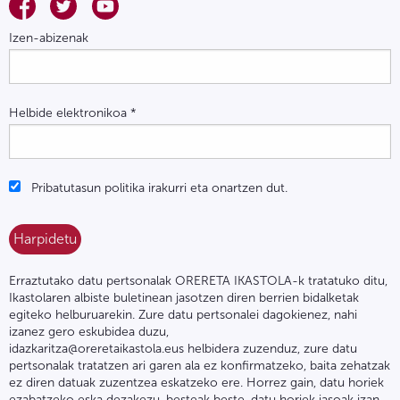
Izen-abizenak
Helbide elektronikoa
*
Pribatutasun politika irakurri eta onartzen dut.
Erraztutako datu pertsonalak ORERETA IKASTOLA-k tratatuko ditu,
Ikastolaren albiste buletinean jasotzen diren berrien bidalketak
egiteko helburuarekin. Zure datu pertsonalei dagokienez, nahi
izanez gero eskubidea duzu,
idazkaritza@oreretaikastola.eus helbidera zuzenduz, zure datu
pertsonalak tratatzen ari garen ala ez konfirmatzeko, baita zehatzak
ez diren datuak zuzentzea eskatzeko ere. Horrez gain, datu horiek
ezabatzeko eska dezakezu, besteak beste, datu horiek jasoak izan