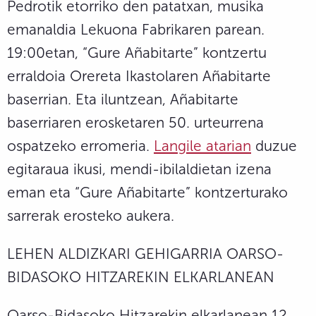
Pedrotik etorriko den patatxan, musika
emanaldia Lekuona Fabrikaren parean.
19:00etan, “Gure Añabitarte” kontzertu
erraldoia Orereta Ikastolaren Añabitarte
baserrian. Eta iluntzean, Añabitarte
baserriaren erosketaren 50. urteurrena
ospatzeko erromeria.
Langile atarian
duzue
egitaraua ikusi, mendi-ibilaldietan izena
eman eta “Gure Añabitarte” kontzerturako
sarrerak erosteko aukera.
LEHEN ALDIZKARI GEHIGARRIA OARSO-
BIDASOKO HITZAREKIN ELKARLANEAN
Oarso-Bidasoko Hitzarekin elkarlanean 12