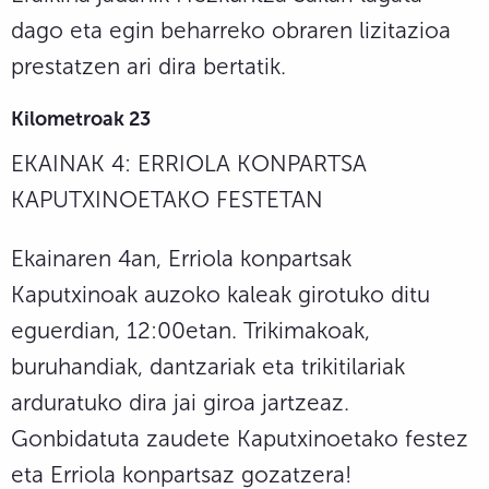
dago eta egin beharreko obraren lizitazioa
prestatzen ari dira bertatik.
Kilometroak 23
EKAINAK 4: ERRIOLA KONPARTSA
KAPUTXINOETAKO FESTETAN
Ekainaren 4an, Erriola konpartsak
Kaputxinoak auzoko kaleak girotuko ditu
eguerdian, 12:00etan. Trikimakoak,
buruhandiak, dantzariak eta trikitilariak
arduratuko dira jai giroa jartzeaz.
Gonbidatuta zaudete Kaputxinoetako festez
eta Erriola konpartsaz gozatzera!