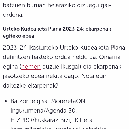
batzuen buruan helaraziko dizuegu gai-
ordena.
Urteko Kudeaketa Plana 2023-24: ekarpenak
egiteko epea
2023-24 ikasturteko Urteko Kudeaketa Plana
definitzen hasteko ordua heldu da. Oinarria
egina (
hemen
duzue ikusgai) eta ekarpenak
jasotzeko epea irekita dago. Nola egin
daitezke ekarpenak?
Batzorde gisa: MoreretaON,
Ingurumena/Agenda 30,
HIZPRO/Euskaraz Bizi, IKT eta