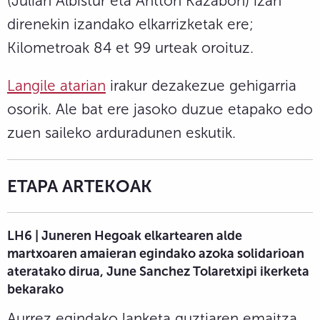
(Julian Albistur eta Antton Kazabon) izan
direnekin izandako elkarrizketak ere;
Kilometroak 84 et 99 urteak oroituz.
Langile atarian
irakur dezakezue gehigarria
osorik. Ale bat ere jasoko duzue etapako edo
zuen saileko arduradunen eskutik.
ETAPA ARTEKOAK
LH6 | Juneren Hegoak elkartearen alde
martxoaren amaieran egindako azoka solidarioan
ateratako dirua, June Sanchez Tolaretxipi ikerketa
bekarako
Aurrez egindako lanketa guztiaren emaitza