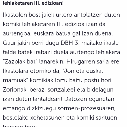
lehiaketaren III. edizioan!
Ikastolen bost jaiek urtero antolatzen duten
komiki lehiaketaren III. edizioa izan da
aurtengoa, euskara batua gai izan duena.
Gaur jakin berri dugu DBH 3. mailako ikasle
talde batek irabazi duela aurtengo lehiaketa
“Zazpiak bat” lanarekin. Hirugarren saria ere
Ikastolara etorriko da, “Jon eta euskal
mamuak” komikiak lortu baitu postu hori.
Zorionak, beraz, sortzaileei eta bidelagun
izan duten lantaldeari! Datozen egunetan
emango dizkizuegu sormen-prozesuaren,
bestelako xehetasunen eta komiki sarituen
beraien berri.