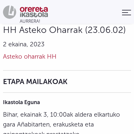
HH Asteko Oharrak (23.06.02)
2 ekaina, 2023
Asteko oharrak HH
ETAPA MAILAKOAK
Ikastola Eguna
Bihar, ekainak 3, 10:00ak aldera elkartuko
gara Añabitarten, erakusketa eta