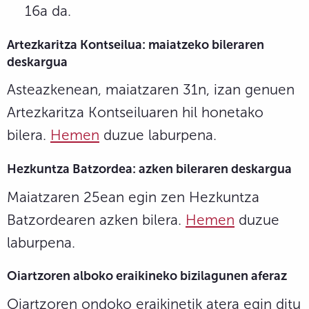
16a da.
Artezkaritza
Kontseilua: maiatzeko
bileraren
deskargua
Asteazkenean, maiatzaren 31n, izan genuen
Artezkaritza Kontseiluaren hil honetako
bilera.
Hemen
duzue laburpena.
Hezkuntza Batzordea
: azken
bileraren deskargua
Maiatzaren 25ean egin zen Hezkuntza
Batzordearen azken bilera.
Hemen
duzue
laburpena.
Oiartzoren alboko eraikineko bizilagunen aferaz
Oiartzoren ondoko eraikinetik atera egin ditu