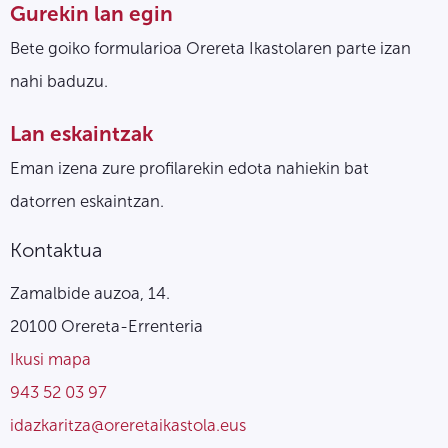
Gurekin lan egin
Bete goiko formularioa Orereta Ikastolaren parte izan
nahi baduzu.
Lan eskaintzak
Eman izena zure profilarekin edota nahiekin bat
datorren eskaintzan.
Kontaktua
Zamalbide auzoa, 14.
20100 Orereta-Errenteria
Ikusi mapa
943 52 03 97
idazkaritza@oreretaikastola.eus