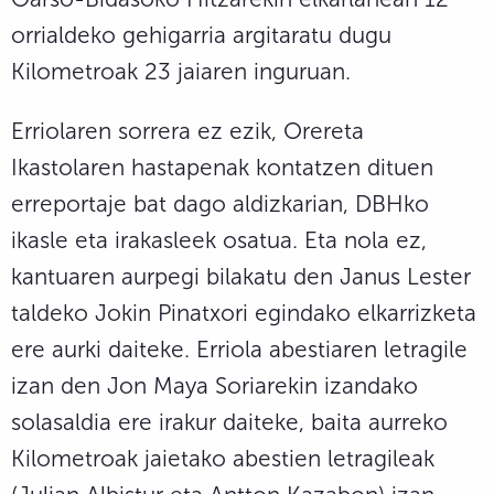
orrialdeko gehigarria argitaratu dugu
Kilometroak 23 jaiaren inguruan.
Erriolaren sorrera ez ezik, Orereta
Ikastolaren hastapenak kontatzen dituen
erreportaje bat dago aldizkarian, DBHko
ikasle eta irakasleek osatua. Eta nola ez,
kantuaren aurpegi bilakatu den Janus Lester
taldeko Jokin Pinatxori egindako elkarrizketa
ere aurki daiteke. Erriola abestiaren letragile
izan den Jon Maya Soriarekin izandako
solasaldia ere irakur daiteke, baita aurreko
Kilometroak jaietako abestien letragileak