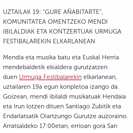
UZTAILAK 19: “GURE AÑABITARTE”,
KOMUNITATEA OMENTZEKO MENDI
IBILALDIAK ETA KONTZERTUAK URMUGA
FESTIBALAREKIN ELKARLANEAN
Mendia eta musika batu eta Euskal Herria
mendebaldetik ekialdera gurutzatzen
duen
Urmuga Festibalarekin
elkarlanean,
uztailaren 19a egun konpletoa izango da.
Goizean, mendi ibilaldi musikatuak Hendaia
eta Irun lotzen dituen Santiago Zubitik eta
Endarlatsatik Oiartzungo Gurutze auzoraino.
Arratsaldeko 17:00etan, errioan gora San