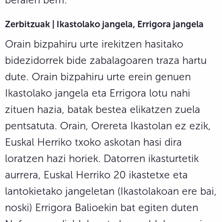
Zerbitzuak | Ikastolako jangela, Errigora jangela
Orain bizpahiru urte irekitzen hasitako
bidezidorrek bide zabalagoaren traza hartu
dute. Orain bizpahiru urte erein genuen
Ikastolako jangela eta Errigora lotu nahi
zituen hazia, batak bestea elikatzen zuela
pentsatuta. Orain, Orereta Ikastolan ez ezik,
Euskal Herriko txoko askotan hasi dira
loratzen hazi horiek. Datorren ikasturtetik
aurrera, Euskal Herriko 20 ikastetxe eta
lantokietako jangeletan (Ikastolakoan ere bai,
noski) Errigora Balioekin bat egiten duten