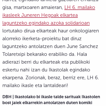
gisa, martxoaren amaieran,
LH 6. mailako
ikasleek Juneren Hegoak elkartea
laguntzeko egindako azoka solidarioan
lortutako dirua elkarteak haur onkologiaren
alorreko ikerketa-proiektu bat diruz
laguntzeko antolatzen duen June Sanchez
Tolaretxipi bekarako erabiliko da. Hala
adierazi berri du elkarteak eta publikoki
eskertu nahi izan du Ikastolak egindako
ekarpena. Zorionak, beraz, berriz ere, LH 6.
mailako ikasle eta lantaldeari!
DBH | Ikastolako bi ikasle talde sarituak Ikastolen
bost jaiek elkarrekin antolatzen duten komiki