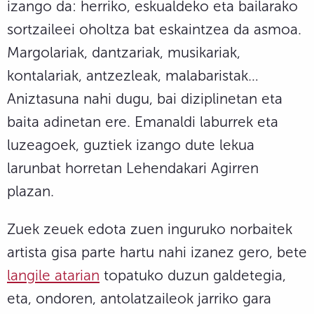
izango da: herriko, eskualdeko eta bailarako
sortzaileei oholtza bat eskaintzea da asmoa.
Margolariak, dantzariak, musikariak,
kontalariak, antzezleak, malabaristak…
Aniztasuna nahi dugu, bai diziplinetan eta
baita adinetan ere. Emanaldi laburrek eta
luzeagoek, guztiek izango dute lekua
larunbat horretan Lehendakari Agirren
plazan.
Zuek zeuek edota zuen inguruko norbaitek
artista gisa parte hartu nahi izanez gero, bete
langile atarian
topatuko duzun galdetegia,
eta, ondoren, antolatzaileok jarriko gara