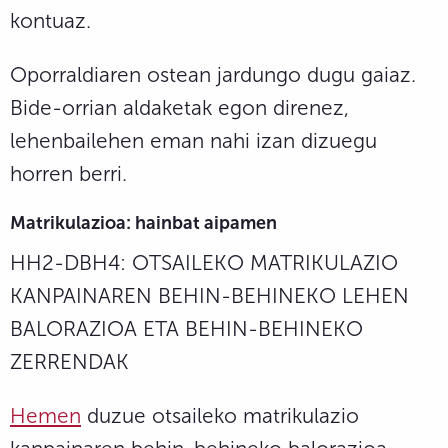
kontuaz.
Oporraldiaren ostean jardungo dugu gaiaz.
Bide-orrian aldaketak egon direnez,
lehenbailehen eman nahi izan dizuegu
horren berri.
Matrikulazioa: hainbat aipamen
HH2-DBH4: OTSAILEKO MATRIKULAZIO
KANPAINAREN BEHIN-BEHINEKO LEHEN
BALORAZIOA ETA BEHIN-BEHINEKO
ZERRENDAK
Hemen
duzue otsaileko matrikulazio