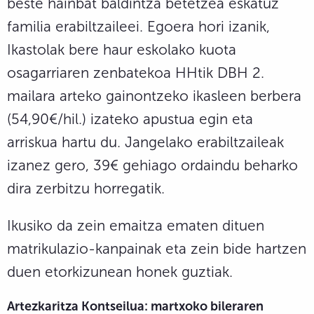
beste hainbat baldintza betetzea eskatuz
familia erabiltzaileei. Egoera hori izanik,
Ikastolak bere haur eskolako kuota
osagarriaren zenbatekoa HHtik DBH 2.
mailara arteko gainontzeko ikasleen berbera
(54,90€/hil.) izateko apustua egin eta
arriskua hartu du. Jangelako erabiltzaileak
izanez gero, 39€ gehiago ordaindu beharko
dira zerbitzu horregatik.
Ikusiko da zein emaitza ematen dituen
matrikulazio-kanpainak eta zein bide hartzen
duen etorkizunean honek guztiak.
Artezkaritza
Kontseilua: martxoko
bileraren