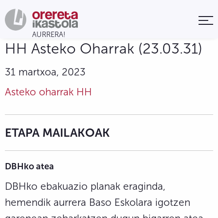
HH Asteko Oharrak (23.03.31)
31 martxoa, 2023
Asteko oharrak HH
ETAPA MAILAKOAK
DBHko atea
DBHko ebakuazio planak eraginda,
hemendik aurrera Baso Eskolara igotzen