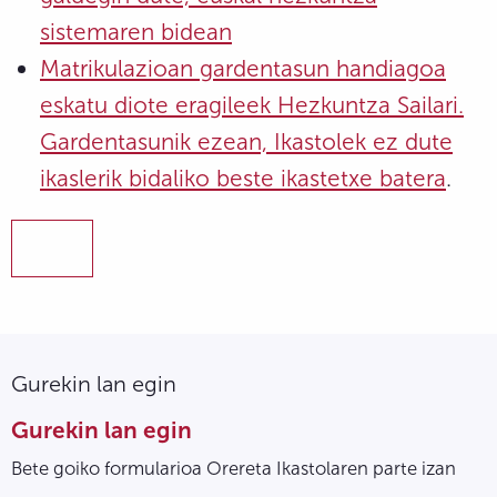
sistemaren bidean
Matrikulazioan gardentasun handiagoa
eskatu diote eragileek Hezkuntza Sailari.
Gardentasunik ezean, Ikastolek ez dute
ikaslerik bidaliko beste ikastetxe batera
.
Gurekin lan egin
Gurekin lan egin
Bete goiko formularioa Orereta Ikastolaren parte izan