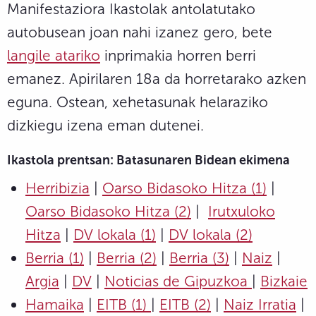
Manifestaziora Ikastolak antolatutako
autobusean joan nahi izanez gero, bete
langile atariko
inprimakia horren berri
emanez. Apirilaren 18a da horretarako azken
eguna. Ostean, xehetasunak helaraziko
dizkiegu izena eman dutenei.
Ikastola prentsan: Batasunaren Bidean ekimena
Herribizia
|
Oarso Bidasoko Hitza (1)
|
Oarso Bidasoko Hitza (2)
|
Irutxuloko
Hitza
|
DV lokala
(1)
|
DV lokala (2)
Berria (1)
|
Berria (2)
|
Berria (3)
|
Naiz
|
Argia
|
DV
|
Noticias de Gipuzkoa
|
Bizkaie
Hamaika
|
EITB (1)
|
EITB (2)
|
Naiz Irratia
|