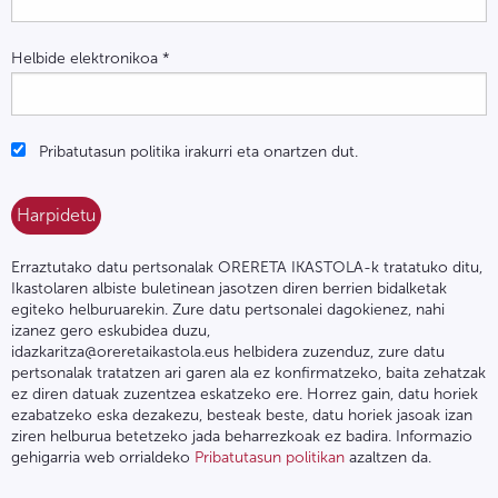
Helbide elektronikoa
*
Pribatutasun politika irakurri eta onartzen dut.
Erraztutako datu pertsonalak ORERETA IKASTOLA-k tratatuko ditu,
Ikastolaren albiste buletinean jasotzen diren berrien bidalketak
egiteko helburuarekin. Zure datu pertsonalei dagokienez, nahi
izanez gero eskubidea duzu,
idazkaritza@oreretaikastola.eus helbidera zuzenduz, zure datu
pertsonalak tratatzen ari garen ala ez konfirmatzeko, baita zehatzak
ez diren datuak zuzentzea eskatzeko ere. Horrez gain, datu horiek
ezabatzeko eska dezakezu, besteak beste, datu horiek jasoak izan
ziren helburua betetzeko jada beharrezkoak ez badira. Informazio
gehigarria web orrialdeko
Pribatutasun politikan
azaltzen da.