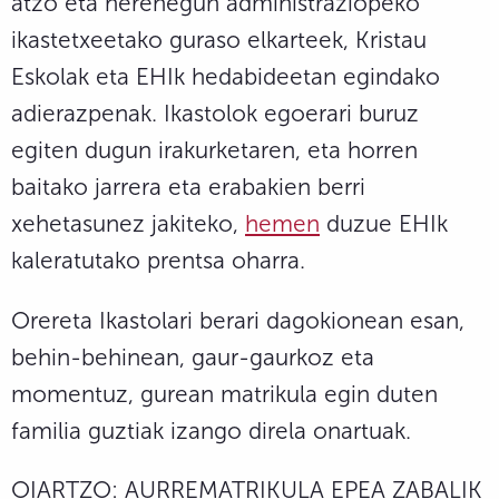
atzo eta herenegun administraziopeko
ikastetxeetako guraso elkarteek, Kristau
Eskolak eta EHIk hedabideetan egindako
adierazpenak. Ikastolok egoerari buruz
egiten dugun irakurketaren, eta horren
baitako jarrera eta erabakien berri
xehetasunez jakiteko,
hemen
duzue EHIk
kaleratutako prentsa oharra.
Orereta Ikastolari berari dagokionean esan,
behin-behinean, gaur-gaurkoz eta
momentuz, gurean matrikula egin duten
familia guztiak izango direla onartuak.
OIARTZO: AURREMATRIKULA EPEA ZABALIK