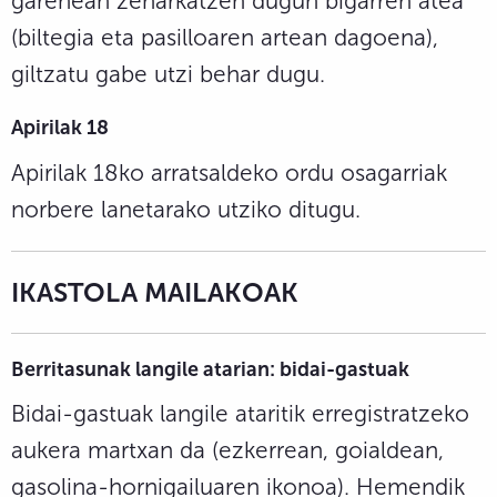
garenean zeharkatzen dugun bigarren atea
(biltegia eta pasilloaren artean dagoena),
giltzatu gabe utzi behar dugu.
Apirilak 18
Apirilak 18ko arratsaldeko ordu osagarriak
norbere lanetarako utziko ditugu.
IKASTOLA MAILAKOAK
Berritasunak langile atarian: bidai-gastuak
Bidai-gastuak langile ataritik erregistratzeko
aukera martxan da (ezkerrean, goialdean,
gasolina-hornigailuaren ikonoa). Hemendik