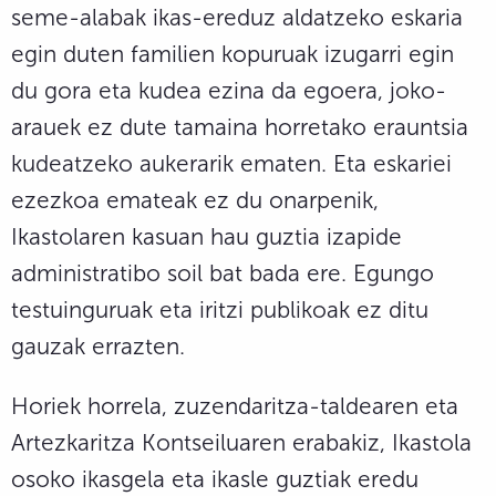
seme-alabak ikas-ereduz aldatzeko eskaria
egin duten familien kopuruak izugarri egin
du gora eta kudea ezina da egoera, joko-
arauek ez dute tamaina horretako erauntsia
kudeatzeko aukerarik ematen. Eta eskariei
ezezkoa emateak ez du onarpenik,
Ikastolaren kasuan hau guztia izapide
administratibo soil bat bada ere. Egungo
testuinguruak eta iritzi publikoak ez ditu
gauzak errazten.
Horiek horrela, zuzendaritza-taldearen eta
Artezkaritza Kontseiluaren erabakiz, Ikastola
osoko ikasgela eta ikasle guztiak eredu