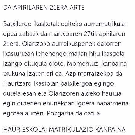
DA APIRILAREN 21ERA ARTE
Batxilergo ikasketak egiteko aurrematrikula-
epea zabalik da martxoaren 27tik apirilaren
21era. Oiartzoko aurreikuspenek datorren
ikasturtean lehenengo mailan hiru ikasgela
izango ditugula diote. Momentuz, kanpaina
txukuna izaten ari da. Azpimarratzekoa da
Haurtzaro Ikastolan batxilergoa egingo
dutela esan eta Oiartzoren aldeko hautua
egin dutenen ehunekoan igoera nabarmena
egotea aurten. Pozgarria da datua.
HAUR ESKOLA: MATRIKULAZIO KANPAINA