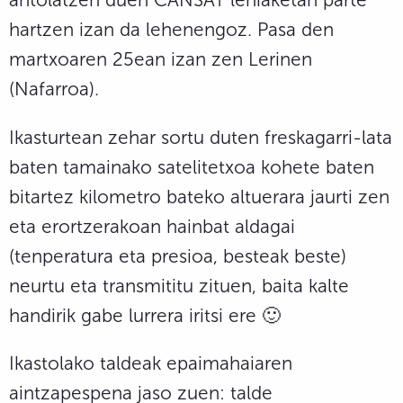
hartzen izan da lehenengoz. Pasa den
martxoaren 25ean izan zen Lerinen
(Nafarroa).
Ikasturtean zehar sortu duten freskagarri-lata
baten tamainako satelitetxoa kohete baten
bitartez kilometro bateko altuerara jaurti zen
eta erortzerakoan hainbat aldagai
(tenperatura eta presioa, besteak beste)
neurtu eta transmititu zituen, baita kalte
handirik gabe lurrera iritsi ere 🙂
Ikastolako taldeak epaimahaiaren
aintzapespena jaso zuen: talde