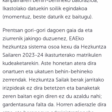
kanpainaren behin-behineko balorazioa,
Ikastolako datuekin soilik egindakoa
(momentuz, beste daturik ez baitugu).
Prentsan gori-gori dagoen gaia da eta
ziurrenik jakingo duzuenez, EAEko
hezkuntza sistema osoa kexu da Hezkuntza
Sailaren 2023-24 ikasturterako matrikulen
kudeaketarekin. Aste honetan atera dira
onartuen eta ukatuen behin-behineko
zerrendak. Hezkuntza Sailak berak jarritako
irizpideak ez dira betetzen eta banaketak
zeren baitan egin diren ez du azaldu nahi;
gardentasuna falta da. Horren adierazle dira