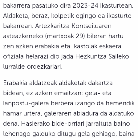
bakarrera pasatuko dira 2023-24 ikasturtean.
Aldaketa, beraz, kolpetik egingo da ikasturte
bakarrean. Artezkaritza Kontseiluaren
asteazkeneko (martxoak 29) bileran hartu
zen azken erabakia eta Ikastolak eskaera
ofiziala helarazi dio jada Hezkuntza Saileko
lurralde ordezkariari.
Erabakia aldatzeak aldaketak dakartza
bidean, ez azken emaitzan: gela- eta
lanpostu-galera berbera izango da hemendik
hamar urtera, galeraren abiadura da aldatuko
dena. Hasierako bide-orriari jarraituta baino
lehenago galduko ditugu gela gehiago, baina