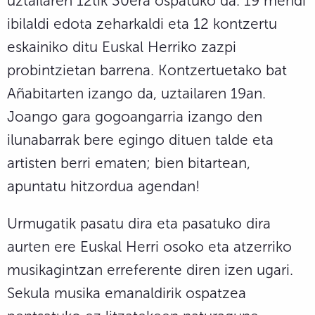
uztailaren 12tik 30era ospatuko da. 19 mendi
ibilaldi edota zeharkaldi eta 12 kontzertu
eskainiko ditu Euskal Herriko zazpi
probintzietan barrena. Kontzertuetako bat
Añabitarten izango da, uztailaren 19an.
Joango gara gogoangarria izango den
ilunabarrak bere egingo dituen talde eta
artisten berri ematen; bien bitartean,
apuntatu hitzordua agendan!
Urmugatik pasatu dira eta pasatuko dira
aurten ere Euskal Herri osoko eta atzerriko
musikagintzan erreferente diren izen ugari.
Sekula musika emanaldirik ospatzea