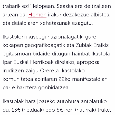
trabarik ez!” lelopean. Seaska ere deitzaileen
artean da.
Hemen
irakur dezakezue albistea,
eta deialdiaren xehetasunak ezagutu.
Ikastolon ikuspegi nazionalagatik, gure
kokapen geografikoagatik eta Zubiak Eraikiz
egitasmoan bidaide ditugun hainbat Ikastola
Ipar Euskal Herrikoak direlako, aproposa
iruditzen zaigu Orereta Ikastolako
komunitatea apirilaren 22ko manifestaldian
parte hartzera gonbidatzea.
Ikastolak hara joateko autobusa antolatuko
du, 13€ (helduak) edo 8€-ren (haurrak) truke.