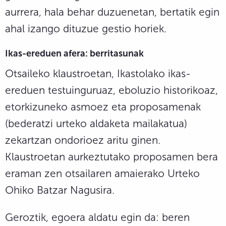
aurrera, hala behar duzuenetan, bertatik egin
ahal izango dituzue gestio horiek.
Ikas-ereduen afera: berritasunak
Otsaileko klaustroetan, Ikastolako ikas-
ereduen testuinguruaz, eboluzio historikoaz,
etorkizuneko asmoez eta proposamenak
(bederatzi urteko aldaketa mailakatua)
zekartzan ondorioez aritu ginen.
Klaustroetan aurkeztutako proposamen bera
eraman zen otsailaren amaierako Urteko
Ohiko Batzar Nagusira.
Geroztik, egoera aldatu egin da: beren