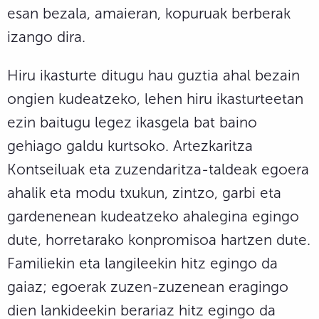
esan bezala, amaieran, kopuruak berberak
izango dira.
Hiru ikasturte ditugu hau guztia ahal bezain
ongien kudeatzeko, lehen hiru ikasturteetan
ezin baitugu legez ikasgela bat baino
gehiago galdu kurtsoko. Artezkaritza
Kontseiluak eta zuzendaritza-taldeak egoera
ahalik eta modu txukun, zintzo, garbi eta
gardenenean kudeatzeko ahalegina egingo
dute, horretarako konpromisoa hartzen dute.
Familiekin eta langileekin hitz egingo da
gaiaz; egoerak zuzen-zuzenean eragingo
dien lankideekin berariaz hitz egingo da