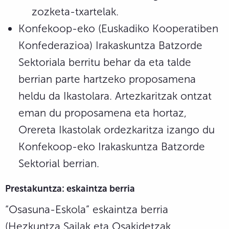
zozketa-txartelak.
Konfekoop-eko (Euskadiko Kooperatiben
Konfederazioa) Irakaskuntza Batzorde
Sektoriala berritu behar da eta talde
berrian parte hartzeko proposamena
heldu da Ikastolara. Artezkaritzak ontzat
eman du proposamena eta hortaz,
Orereta Ikastolak ordezkaritza izango du
Konfekoop-eko Irakaskuntza Batzorde
Sektorial berrian.
Prestakuntza:
eskaintza berria
“Osasuna-Eskola” eskaintza berria
(Hezkuntza Sailak eta Osakidetzak