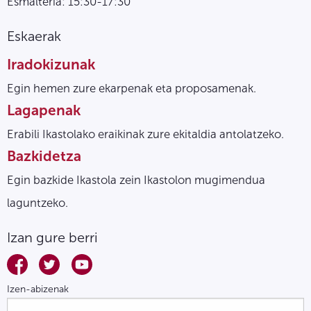
Esmalteria: 15:30-17:30
Eskaerak
Iradokizunak
Egin hemen zure ekarpenak eta proposamenak.
Lagapenak
Erabili Ikastolako eraikinak zure ekitaldia antolatzeko.
Bazkidetza
Egin bazkide Ikastola zein Ikastolon mugimendua
laguntzeko.
Izan gure berri
Izen-abizenak