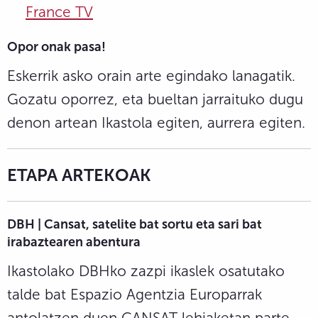
France TV
Opor onak pasa!
Eskerrik asko orain arte egindako lanagatik.
Gozatu oporrez, eta bueltan jarraituko dugu
denon artean Ikastola egiten, aurrera egiten.
ETAPA ARTEKOAK
DBH | Cansat, satelite bat sortu eta sari bat
irabaztearen abentura
Ikastolako DBHko zazpi ikaslek osatutako
talde bat Espazio Agentzia Europarrak
antolatzen duen CANSAT lehiaketan parte