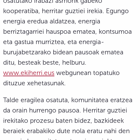
osatutako irabazi asmorik gabeko
kooperatiba, herritar guztiei irekia. Egungo
energia eredua aldatzea, energia
berriztagarriei hauspoa ematea, kontsumoa
eta gastua murriztea, eta energia-
burujabetzarako bidean pausoak ematea
ditu, besteak beste, helburu.
www.ekiherri.eus
webgunean topatuko
dituzue xehetasunak.
Talde eragilea osatuta, komunitatea eratzea
da orain hurrengo pausoa. Herritar guztiei
irekitako prozesu baten bidez, bazkideek
beraiek erabakiko dute nola eratu nahi den