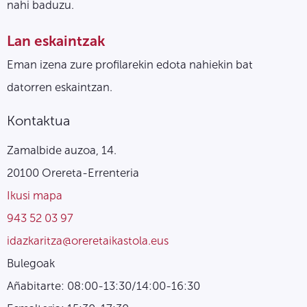
nahi baduzu.
Lan eskaintzak
Eman izena zure profilarekin edota nahiekin bat
datorren eskaintzan.
Kontaktua
Zamalbide auzoa, 14.
20100 Orereta-Errenteria
Ikusi mapa
943 52 03 97
idazkaritza@oreretaikastola.eus
Bulegoak
Añabitarte: 08:00-13:30/14:00-16:30