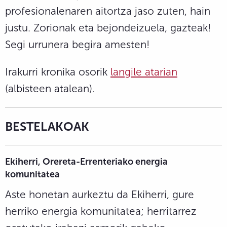
profesionalenaren aitortza jaso zuten, hain
justu. Zorionak eta bejondeizuela, gazteak!
Segi urrunera begira amesten!
Irakurri kronika osorik
langile atarian
(albisteen atalean).
BESTELAKOAK
Ekiherri, Orereta-Errenteriako energia
komunitatea
Aste honetan aurkeztu da Ekiherri, gure
herriko energia komunitatea; herritarrez