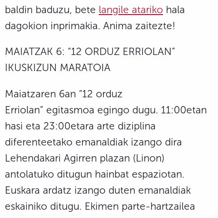
baldin baduzu, bete
langile atariko
hala
dagokion inprimakia. Anima zaitezte!
MAIATZAK 6: “12 ORDUZ ERRIOLAN”
IKUSKIZUN MARATOIA
Maiatzaren 6an “12 orduz
Erriolan” egitasmoa egingo dugu. 11:00etan
hasi eta 23:00etara arte diziplina
diferenteetako emanaldiak izango dira
Lehendakari Agirren plazan (Linon)
antolatuko ditugun hainbat espaziotan.
Euskara ardatz izango duten emanaldiak
eskainiko ditugu. Ekimen parte-hartzailea