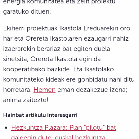
energia komunitatea eta zein proiektu
garatuko dituen.
Ekiherri proiektuak Ikastola Ereduarekin oro
har eta Orereta Ikastolaren ezaugarri nahiz
izaerarekin berariaz bat egiten duela
sinetsita, Orereta Ikastola egin da
kooperatibako bazkide. Eta Ikastolako
komunitateko kideak ere gonbidatu nahi ditu
horretara.
Hemen
eman dezakezue izena;
anima zaitezte!
Hainbat artikulu interesgarri
Hezkuntza Plazara: Plan “pilotu” bat
galdegin dute, euskal hezkuntza