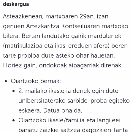
deskargua
Asteazkenean, martxoaren 29an, izan
genuen Artezkaritza Kontseiluaren martxoko
bilera. Bertan landutako gairik mardulenek
(matrikulazioa eta ikas-ereduen afera) beren
tarte propioa dute asteko ohar hauetan.
Horiez gain, ondokoak aipagarriak direnak:
Oiartzoko berriak:
2. mailako ikasle ia denek egin dute
unibertsitaterako sarbide-proba egiteko
eskaera. Datua ona da.
Oiartzoko ikasle/familia eta langileei
banatu zaizkie saltzea dagozkien Tanta