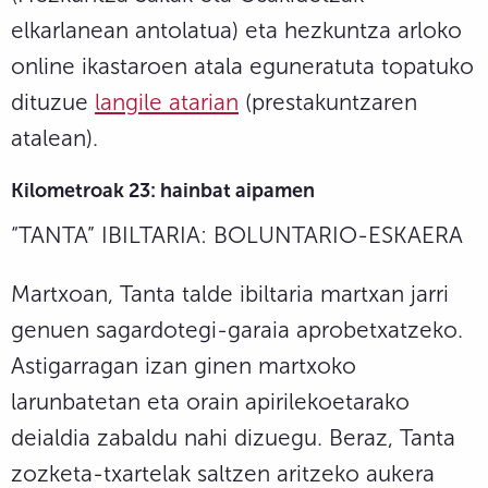
elkarlanean antolatua) eta hezkuntza arloko
online ikastaroen atala eguneratuta topatuko
dituzue
langile atarian
(prestakuntzaren
atalean).
Kilometroak 23: hainbat aipamen
“TANTA” IBILTARIA: BOLUNTARIO-ESKAERA
Martxoan, Tanta talde ibiltaria martxan jarri
genuen sagardotegi-garaia aprobetxatzeko.
Astigarragan izan ginen martxoko
larunbatetan eta orain apirilekoetarako
deialdia zabaldu nahi dizuegu. Beraz, Tanta
zozketa-txartelak saltzen aritzeko aukera