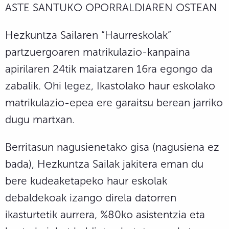
ASTE SANTUKO OPORRALDIAREN OSTEAN
Hezkuntza Sailaren “Haurreskolak”
partzuergoaren matrikulazio-kanpaina
apirilaren 24tik maiatzaren 16ra egongo da
zabalik. Ohi legez, Ikastolako haur eskolako
matrikulazio-epea ere garaitsu berean jarriko
dugu martxan.
Berritasun nagusienetako gisa (nagusiena ez
bada), Hezkuntza Sailak jakitera eman du
bere kudeaketapeko haur eskolak
debaldekoak izango direla datorren
ikasturtetik aurrera, %80ko asistentzia eta