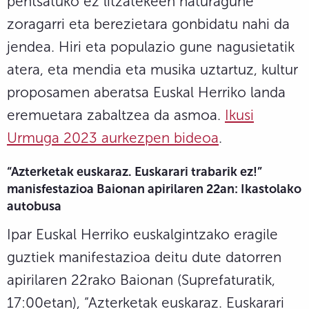
pentsatuko ez litzatekeen naturagune
zoragarri eta berezietara gonbidatu nahi da
jendea. Hiri eta populazio gune nagusietatik
atera, eta mendia eta musika uztartuz, kultur
proposamen aberatsa Euskal Herriko landa
eremuetara zabaltzea da asmoa.
Ikusi
Urmuga 2023 aurkezpen bideoa
.
“Azterketak euskaraz. Euskarari trabarik ez!”
manisfestazioa Baionan apirilaren 22an: Ikastolako
autobusa
Ipar Euskal Herriko euskalgintzako eragile
guztiek manifestazioa deitu dute datorren
apirilaren 22rako Baionan (Suprefaturatik,
17:00etan), “Azterketak euskaraz. Euskarari