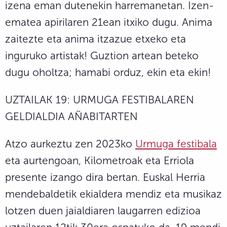
izena eman dutenekin harremanetan. Izen-
ematea apirilaren 21ean itxiko dugu. Anima
zaitezte eta anima itzazue etxeko eta
inguruko artistak! Guztion artean beteko
dugu oholtza; hamabi orduz, ekin eta ekin!
UZTAILAK 19: URMUGA FESTIBALAREN
GELDIALDIA AÑABITARTEN
Atzo aurkeztu zen 2023ko
Urmuga festibala
eta aurtengoan, Kilometroak eta Erriola
presente izango dira bertan. Euskal Herria
mendebaldetik ekialdera mendiz eta musikaz
lotzen duen jaialdiaren laugarren edizioa