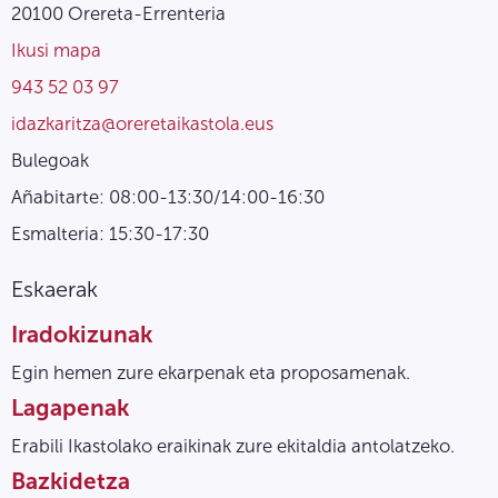
20100 Orereta-Errenteria
Ikusi mapa
943 52 03 97
idazkaritza@oreretaikastola.eus
Bulegoak
Añabitarte: 08:00-13:30/14:00-16:30
Esmalteria: 15:30-17:30
Eskaerak
Iradokizunak
Egin hemen zure ekarpenak eta proposamenak.
Lagapenak
Erabili Ikastolako eraikinak zure ekitaldia antolatzeko.
Bazkidetza