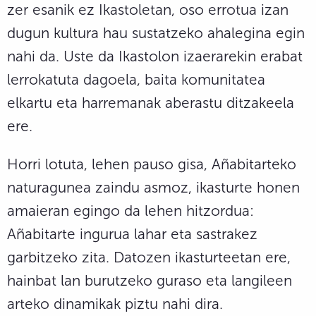
zer esanik ez Ikastoletan, oso errotua izan
dugun kultura hau sustatzeko ahalegina egin
nahi da. Uste da Ikastolon izaerarekin erabat
lerrokatuta dagoela, baita komunitatea
elkartu eta harremanak aberastu ditzakeela
ere.
Horri lotuta, lehen pauso gisa, Añabitarteko
naturagunea zaindu asmoz, ikasturte honen
amaieran egingo da lehen hitzordua:
Añabitarte ingurua lahar eta sastrakez
garbitzeko zita. Datozen ikasturteetan ere,
hainbat lan burutzeko guraso eta langileen
arteko dinamikak piztu nahi dira.