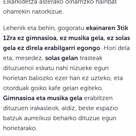
Elkarkidetza asterako oinarrizko hainbat
oharrekin natorkizue.
Lehenik eta behin, gogoratu
ekainaren 3tik
12ra ez gimnasioa, ez musika gela, ez solas
gela ez direla erabilgarri egongo
. Hori dela
eta, mesedez,
solas gelan
trasteak
dituzuenoi eskatu nahi nizueke egun
horietan baliozko ezer han ez uzteko, eta
otorduak goiko kafe gelan egiteko.
Gimnasioa eta musika gela
erabiltzen
dituzuen irakasleok, aldiz, beste espazio
batzuk aurreikusi beharko dituzue egun
horietarako.