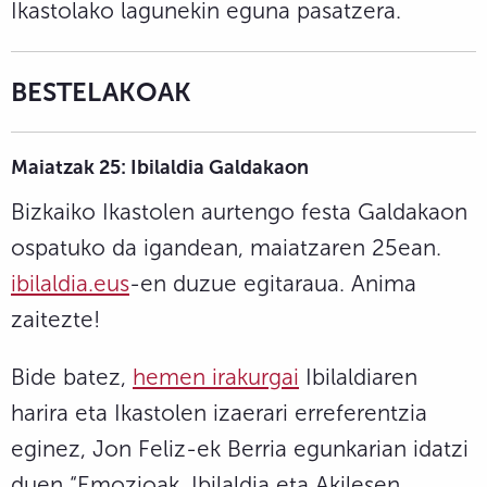
Ikastolako lagunekin eguna pasatzera.
BESTELAKOAK
Maiatzak 25: Ibilaldia Galdakaon
Bizkaiko Ikastolen aurtengo festa Galdakaon
ospatuko da igandean, maiatzaren 25ean.
ibilaldia.eus
-en duzue egitaraua. Anima
zaitezte!
Bide batez,
hemen irakurgai
Ibilaldiaren
harira eta Ikastolen izaerari erreferentzia
eginez, Jon Feliz-ek Berria egunkarian idatzi
duen “Emozioak, Ibilaldia eta Akilesen