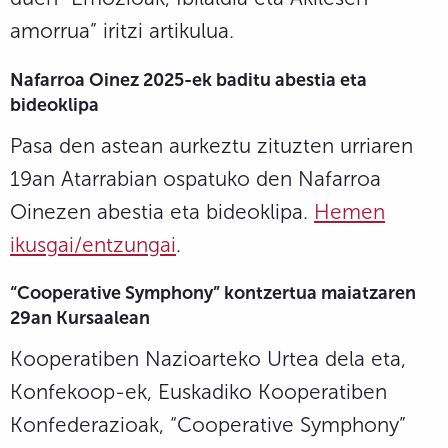
amorrua” iritzi artikulua.
Nafarroa Oinez 2025-ek baditu abestia eta
bideoklipa
Pasa den astean aurkeztu zituzten urriaren
19an Atarrabian ospatuko den Nafarroa
Oinezen abestia eta bideoklipa.
Hemen
ikusgai/entzungai
.
“Cooperative Symphony” kontzertua maiatzaren
29an Kursaalean
Kooperatiben Nazioarteko Urtea dela eta,
Konfekoop-ek, Euskadiko Kooperatiben
Konfederazioak, “Cooperative Symphony”