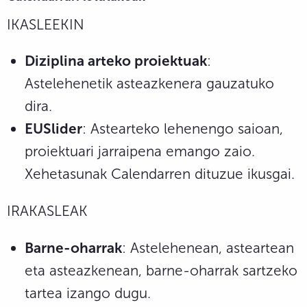
IKASLEEKIN
Diziplina arteko proiektuak
:
Astelehenetik asteazkenera gauzatuko
dira.
EUSlider
: Astearteko lehenengo saioan,
proiektuari jarraipena emango zaio.
Xehetasunak Calendarren dituzue ikusgai.
IRAKASLEAK
Barne-oharrak
: Astelehenean, asteartean
eta asteazkenean, barne-oharrak sartzeko
tartea izango dugu.