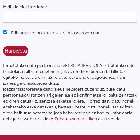
Helbide elektronikoa
*
Pribatutasun politika irakurri eta onartzen dut.
Erraztutako datu pertsonalak ORERETA IKASTOLA-k tratatuko ditu,
Ikastolaren albiste buletinean jasotzen diren berrien bidalketak
egiteko helburuarekin. Zure datu pertsonalei dagokienez, nahi
izanez gero eskubidea duzu,
idazkaritza@oreretaikastola.eus helbidera zuzenduz, zure datu
pertsonalak tratatzen ari garen ala ez konfirmatzeko, baita zehatzak
ez diren datuak zuzentzea eskatzeko ere. Horrez gain, datu horiek
ezabatzeko eska dezakezu, besteak beste, datu horiek jasoak izan
ziren helburua betetzeko jada beharrezkoak ez badira. Informazio
gehigarria web orrialdeko
Pribatutasun politikan
azaltzen da.