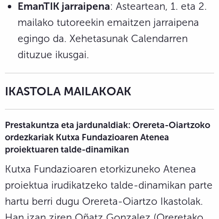
EmanTIK jarraipena
: Asteartean, 1. eta 2.
mailako tutoreekin emaitzen jarraipena
egingo da. Xehetasunak Calendarren
dituzue ikusgai.
IKASTOLA MAILAKOAK
Prestakuntza eta jardunaldiak: Orereta-Oiartzoko
ordezkariak Kutxa Fundazioaren Atenea
proiektuaren talde-dinamikan
Kutxa Fundazioaren etorkizuneko Atenea
proiektua irudikatzeko talde-dinamikan parte
hartu berri dugu Orereta-Oiartzo Ikastolak.
Han izan ziren Oñatz Gonzalez (Oreretako