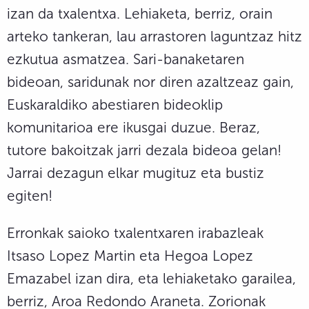
izan da txalentxa. Lehiaketa, berriz, orain
arteko tankeran, lau arrastoren laguntzaz hitz
ezkutua asmatzea. Sari-banaketaren
bideoan, saridunak nor diren azaltzeaz gain,
Euskaraldiko abestiaren bideoklip
komunitarioa ere ikusgai duzue. Beraz,
tutore bakoitzak jarri dezala bideoa gelan!
Jarrai dezagun elkar mugituz eta bustiz
egiten!
Erronkak saioko txalentxaren irabazleak
Itsaso Lopez Martin eta Hegoa Lopez
Emazabel izan dira, eta lehiaketako garailea,
berriz, Aroa Redondo Araneta. Zorionak