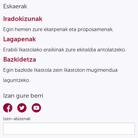
Eskaerak
Iradokizunak
Egin hemen zure ekarpenak eta proposamenak.
Lagapenak
Erabili Ikastolako eraikinak zure ekitaldia antolatzeko.
Bazkidetza
Egin bazkide Ikastola zein Ikastolon mugimendua
laguntzeko.
Izan gure berri
Izen-abizenak