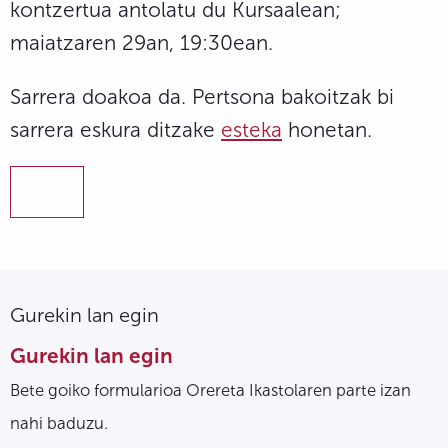
kontzertua antolatu du Kursaalean;
maiatzaren 29an, 19:30ean.
Sarrera doakoa da. Pertsona bakoitzak bi
sarrera eskura ditzake
esteka
honetan.
Gurekin lan egin
Gurekin lan egin
Bete goiko formularioa Orereta Ikastolaren parte izan
nahi baduzu.