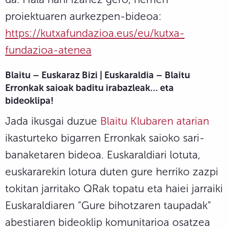
proiektuaren aurkezpen-bideoa:
https://kutxafundazioa.eus/eu/kutxa-
fundazioa-atenea
Blaitu – Euskaraz Bizi | Euskaraldia – Blaitu
Erronkak saioak baditu irabazleak… eta
bideoklipa!
Jada ikusgai duzue
Blaitu Klubaren atarian
ikasturteko bigarren Erronkak saioko sari-
banaketaren bideoa. Euskaraldiari lotuta,
euskararekin lotura duten gure herriko zazpi
tokitan jarritako QRak topatu eta haiei jarraiki
Euskaraldiaren “Gure bihotzaren taupadak”
abestiaren bideoklip komunitarioa osatzea