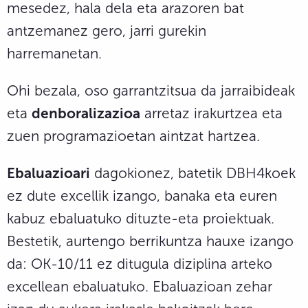
mesedez, hala dela eta arazoren bat
antzemanez gero, jarri gurekin
harremanetan.
Ohi bezala, oso garrantzitsua da jarraibideak
eta
denboralizazioa
arretaz irakurtzea eta
zuen programazioetan aintzat hartzea.
Ebaluazioari
dagokionez, batetik DBH4koek
ez dute excellik izango, banaka eta euren
kabuz ebaluatuko dituzte-eta proiektuak.
Bestetik, aurtengo berrikuntza hauxe izango
da: OK-10/11 ez ditugula diziplina arteko
excellean ebaluatuko. Ebaluazioan zehar