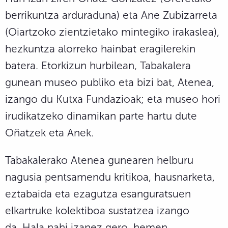
berrikuntza arduraduna) eta Ane Zubizarreta
(Oiartzoko zientzietako mintegiko irakaslea),
hezkuntza alorreko hainbat eragilerekin
batera. Etorkizun hurbilean, Tabakalera
gunean museo publiko eta bizi bat, Atenea,
izango du Kutxa Fundazioak; eta museo hori
irudikatzeko dinamikan parte hartu dute
Oñatzek eta Anek.
Tabakalerako Atenea gunearen helburu
nagusia pentsamendu kritikoa, hausnarketa,
eztabaida eta ezagutza esanguratsuen
elkartruke kolektiboa sustatzea izango
da. Hala nahi izanez gero, hemen