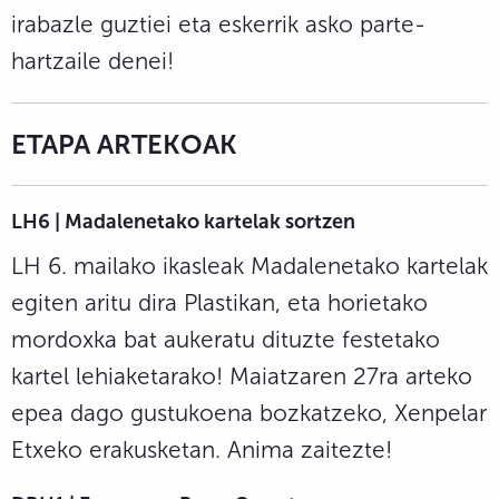
irabazle guztiei eta eskerrik asko parte-
hartzaile denei!
ETAPA ARTEKOAK
LH6 | Madalenetako kartelak sortzen
LH 6. mailako ikasleak Madalenetako kartelak
egiten aritu dira Plastikan, eta horietako
mordoxka bat aukeratu dituzte festetako
kartel lehiaketarako! Maiatzaren 27ra arteko
epea dago gustukoena bozkatzeko, Xenpelar
Etxeko erakusketan. Anima zaitezte!