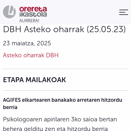
DBH Asteko oharrak (25.05.23)
23 maiatza, 2025
Asteko oharrak DBH
ETAPA MAILAKOAK
AGIFES elkartearen banakako arretaren hitzordu
berria
Psikologoaren apirilaren 3ko saioa bertan
behera gelditu zen eta hitzordu berria