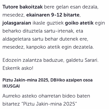
Tutore bakoitzak
bere gelan esan dezala,
mesedez,
ekainaren 9-12 bitarte
,
jolasgaraian
ikasle guztiek
goiko atetik
egin
beharko dituztela sartu-irtenak, eta
aldageletara sartu behar dutenek ere,
mesedez, kanpoko atetik egin dezatela.
Edozein zalantza baduzue, galdetu Sarari.
Eskerrik asko!
Piztu Jakin-mina 2025, DBHko azalpen osoa
IKUSGAI
Aurreko asteko oharretan bideo baten
bitartez “Piztu Jakin-mina 2025”