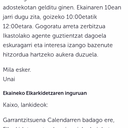
adostekotan gelditu ginen. Ekainaren 10ean
jarri dugu zita, goizeko 10:00etatik
12:00etara. Gogoratu arreta zerbitzua
Ikastolako agente guztientzat dagoela
eskuragarri eta interesa izango bazenute
hitzordua hartzeko aukera duzuela.
Mila esker.
Unai
Ekaineko Elkarkidetzaren inguruan
Kaixo, lankideok:
Garrantzitsuena Calendarren badago ere,