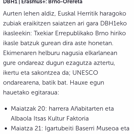
DBH1 | Erasmus+: Brno-Orereta
Aurten lehen aldiz, Euskal Herritik haragoko
zubiak eraikitzen saiatzen ari gara DBH1eko
ikasleekin: Txekiar Errepublikako Brno hiriko
ikasle batzuk gurean dira aste honetan.
Ekimenaren helburu nagusia elkarlanean
gure ondareaz dugun ezagutza aztertu,
ikertu eta sakontzea da; UNESCO
ondarearena, batik bat. Hauxe egun
hauetako egitaraua:
Maiatzak 20: harrera Añabitarten eta
Albaola Itsas Kultur Faktoria
Maiatza 21: Igartubeiti Baserri Museoa eta