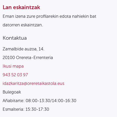
Lan eskaintzak
Eman izena zure profilarekin edota nahiekin bat
datorren eskaintzan.
Kontaktua
Zamalbide auzoa, 14.
20100 Orereta-Errenteria
Ikusi mapa
943 52 03 97
idazkaritza@oreretaikastola.eus
Bulegoak
Añabitarte: 08:00-13:30/14:00-16:30
Esmalteria: 15:30-17:30