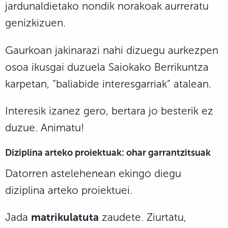
jardunaldietako nondik norakoak aurreratu
genizkizuen.
Gaurkoan jakinarazi nahi dizuegu aurkezpen
osoa ikusgai duzuela Saiokako Berrikuntza
karpetan, “baliabide interesgarriak” atalean.
Interesik izanez gero, bertara jo besterik ez
duzue. Animatu!
Diziplina arteko proiektuak: ohar garrantzitsuak
Datorren astelehenean ekingo diegu
diziplina arteko proiektuei.
Jada
matrikulatuta
zaudete. Ziurtatu,