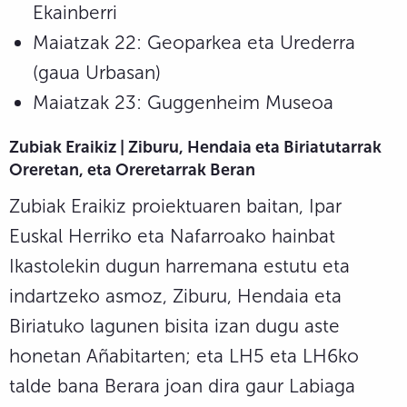
Ekainberri
Maiatzak 22: Geoparkea eta Urederra
(gaua Urbasan)
Maiatzak 23: Guggenheim Museoa
Zubiak Eraikiz | Ziburu, Hendaia eta Biriatutarrak
Oreretan, eta Oreretarrak Beran
Zubiak Eraikiz proiektuaren baitan, Ipar
Euskal Herriko eta Nafarroako hainbat
Ikastolekin dugun harremana estutu eta
indartzeko asmoz, Ziburu, Hendaia eta
Biriatuko lagunen bisita izan dugu aste
honetan Añabitarten; eta LH5 eta LH6ko
talde bana Berara joan dira gaur Labiaga