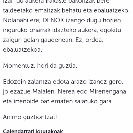
izan du aukera irakasle bakoitzak bere
taldeetako emaitzak behatu eta ebaluatzeko.
Nolanahi ere, DENOK izango dugu horien
inguruko oharrak idazteko aukera, egokitu
zaigun gelan gaudenean. Ez, ordea,
ebaluatzekoa.
Momentuz, hori da guztia.
Edozein zalantza edota arazo izanez gero,
jo ezazue Maialen, Nerea edo Mirenengana
eta irtenbide bat ematen saiatuko gara.
Animo guztiontzat!
Calendarrari lotutakoak