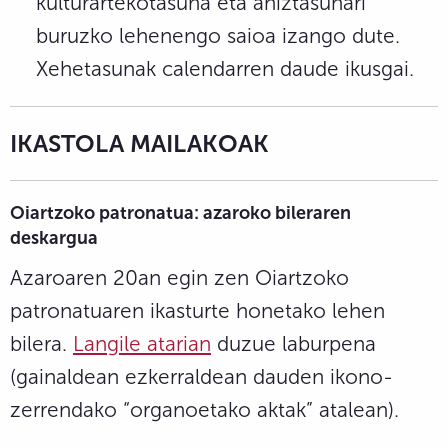
kulturartekotasuna eta aniztasunari
buruzko lehenengo saioa izango dute.
Xehetasunak calendarren daude ikusgai.
IKASTOLA MAILAKOAK
Oiartzoko patronatua: azaroko
bileraren
deskargua
Azaroaren 20an egin zen Oiartzoko
patronatuaren ikasturte honetako lehen
bilera.
Langile atarian
duzue laburpena
(gainaldean ezkerraldean dauden ikono-
zerrendako “organoetako aktak” atalean).