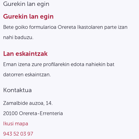
Gurekin lan egin
Gurekin lan egin
Bete goiko formularioa Orereta Ikastolaren parte izan
nahi baduzu.
Lan eskaintzak
Eman izena zure profilarekin edota nahiekin bat
datorren eskaintzan.
Kontaktua
Zamalbide auzoa, 14.
20100 Orereta-Errenteria
Ikusi mapa
943 52 03 97