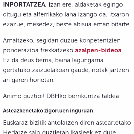
INPORTATZEA,
izan ere, aldaketak egingo
ditugu eta alferrikako lana izango da. Itxaron
ezazue, mesedez, beste abisua eman bitarte.
Amaitzeko, segidan duzue konpetentzien
ponderazioa frexkatzeko
azalpen-bideoa
.
Ez da deus berria, baina lagungarria
gertatuko zaizuelakoan gaude, notak jartzen
ari garen honetan.
Animo guztioi! DBHko berrikuntza taldea
Asteazkenetako zigortuen inguruan
Euskaraz bizitik antolatzen diren asteartetako
Hedatze saio guztietan ikasleek ez dute