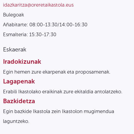
idazkaritza@oreretaikastola.eus
Bulegoak
Añabitarte: 08:00-13:30/14:00-16:30
Esmalteria: 15:30-17:30
Eskaerak
Iradokizunak
Egin hemen zure ekarpenak eta proposamenak.
Lagapenak
Erabili Ikastolako eraikinak zure ekitaldia antolatzeko.
Bazkidetza
Egin bazkide Ikastola zein Ikastolon mugimendua
laguntzeko.