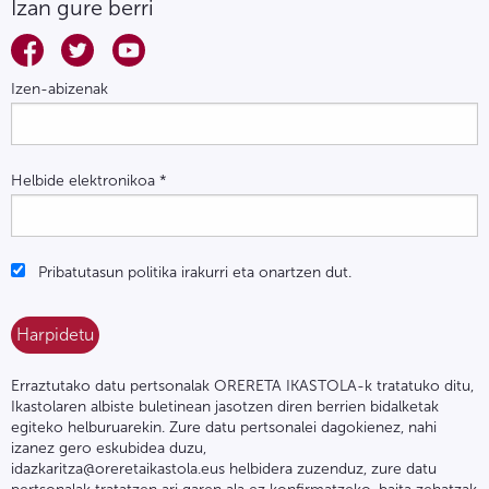
Izan gure berri
Izen-abizenak
Helbide elektronikoa
*
Pribatutasun politika irakurri eta onartzen dut.
Erraztutako datu pertsonalak ORERETA IKASTOLA-k tratatuko ditu,
Ikastolaren albiste buletinean jasotzen diren berrien bidalketak
egiteko helburuarekin. Zure datu pertsonalei dagokienez, nahi
izanez gero eskubidea duzu,
idazkaritza@oreretaikastola.eus helbidera zuzenduz, zure datu