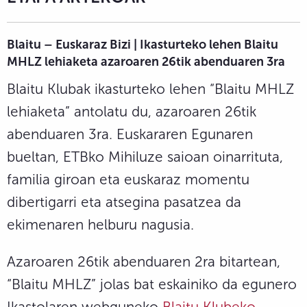
Blaitu – Euskaraz Bizi | Ikasturteko lehen Blaitu
MHLZ lehiaketa azaroaren 26tik abenduaren 3ra
Blaitu Klubak ikasturteko lehen “Blaitu MHLZ
lehiaketa” antolatu du, azaroaren 26tik
abenduaren 3ra. Euskararen Egunaren
bueltan, ETBko Mihiluze saioan oinarrituta,
familia giroan eta euskaraz momentu
dibertigarri eta atsegina pasatzea da
ekimenaren helburu nagusia.
Azaroaren 26tik abenduaren 2ra bitartean,
“Blaitu MHLZ” jolas bat eskainiko da egunero
Ikastolaren webguneko
Blaitu Klubeko