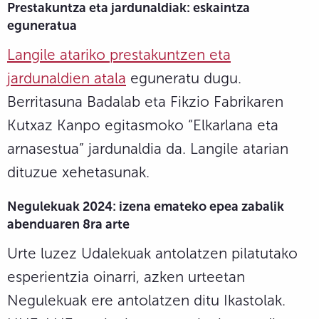
Prestakuntza eta jardunaldiak:
eskaintza
eguneratua
Langile atariko prestakuntzen eta
jardunaldien atala
eguneratu dugu.
Berritasuna Badalab eta Fikzio Fabrikaren
Kutxaz Kanpo egitasmoko “Elkarlana eta
arnasestua” jardunaldia da. Langile atarian
dituzue xehetasunak.
Negulekuak 2024: izena emateko epea zabalik
abenduaren 8ra arte
Urte luzez Udalekuak antolatzen pilatutako
esperientzia oinarri, azken urteetan
Negulekuak ere antolatzen ditu Ikastolak.