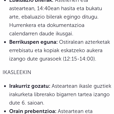
asteartean, 14:40ean hasita eta bukatu
arte, ebaluazio bilerak egingo ditugu.
Hurrenkera eta dokumentazioa
calendarren daude ikusgai.
Berrikuspen eguna:
Ostiralean azterketak
errebisatu eta kopiak eskatzeko aukera
izango dute gurasoek (12:15-14:00).
IKASLEEKIN
Irakurriz gozatu:
Asteartean ikasle guztiek
irakurketa librerako bigarren tartea izango
dute 6. saioan.
Orain prebentzioa:
Asteartean eta