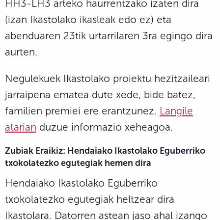
HH3-LH3 arteko haurrentzako izaten dira
(izan Ikastolako ikasleak edo ez) eta
abenduaren 23tik urtarrilaren 3ra egingo dira
aurten.
Negulekuek Ikastolako proiektu hezitzaileari
jarraipena ematea dute xede, bide batez,
familien premiei ere erantzunez.
Langile
atarian
duzue informazio xeheagoa.
Zubiak Eraikiz: Hendaiako Ikastolako Eguberriko
txokolatezko egutegiak hemen dira
Hendaiako Ikastolako Eguberriko
txokolatezko egutegiak heltzear dira
Ikastolara. Datorren astean jaso ahal izango