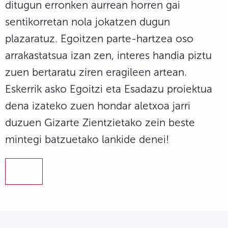
ditugun erronken aurrean horren gai
sentikorretan nola jokatzen dugun
plazaratuz. Egoitzen parte-hartzea oso
arrakastatsua izan zen, interes handia piztu
zuen bertaratu ziren eragileen artean.
Eskerrik asko Egoitzi eta Esadazu proiektua
dena izateko zuen hondar aletxoa jarri
duzuen Gizarte Zientzietako zein beste
mintegi batzuetako lankide denei!