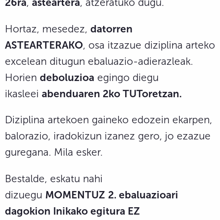
26ra
,
asteartera
, atzeratuko dugu.
Hortaz, mesedez,
datorren
ASTEARTERAKO
, osa itzazue diziplina arteko
excelean ditugun ebaluazio-adierazleak.
Horien
deboluzioa
egingo diegu
ikasleei
abenduaren 2ko TUToretzan.
Diziplina artekoen gaineko edozein ekarpen,
balorazio, iradokizun izanez gero, jo ezazue
guregana. Mila esker.
Bestalde, eskatu nahi
dizuegu
MOMENTUZ
2. ebaluazioari
dagokion Inikako egitura EZ