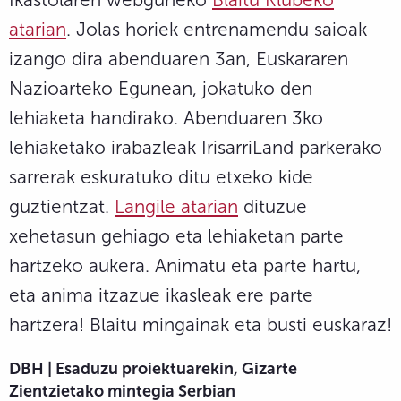
atarian
. Jolas horiek entrenamendu saioak
izango dira abenduaren 3an, Euskararen
Nazioarteko Egunean, jokatuko den
lehiaketa handirako. Abenduaren 3ko
lehiaketako irabazleak IrisarriLand parkerako
sarrerak eskuratuko ditu etxeko kide
guztientzat.
Langile atarian
dituzue
xehetasun gehiago eta lehiaketan parte
hartzeko aukera. Animatu eta parte hartu,
eta anima itzazue ikasleak ere parte
hartzera! Blaitu mingainak eta busti euskaraz!
DBH | Esaduzu proiektuarekin, Gizarte
Zientzietako mintegia Serbian