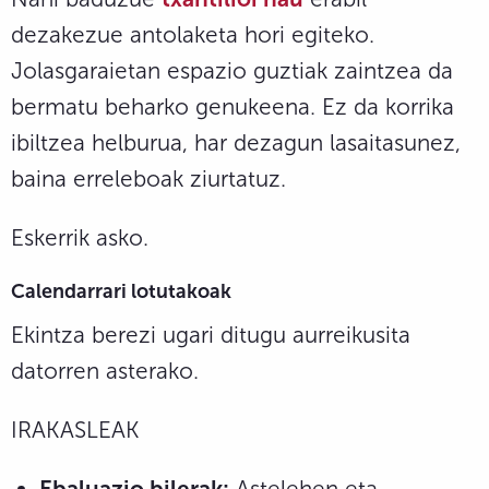
dezakezue antolaketa hori egiteko.
Jolasgaraietan espazio guztiak zaintzea da
bermatu beharko genukeena. Ez da korrika
ibiltzea helburua, har dezagun lasaitasunez,
baina erreleboak ziurtatuz.
Eskerrik asko.
Calendarrari lotutakoak
Ekintza berezi ugari ditugu aurreikusita
datorren asterako.
IRAKASLEAK
Ebaluazio bilerak:
Astelehen eta