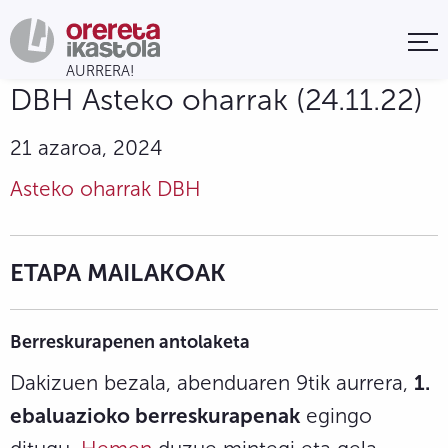
DBH Asteko oharrak (24.11.22)
21 azaroa, 2024
Asteko oharrak DBH
ETAPA MAILAKOAK
Berreskurapenen antolaketa
Dakizuen bezala, abenduaren 9tik aurrera,
1.
ebaluazioko berreskurapenak
egingo