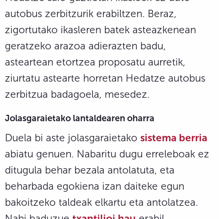
autobus zerbitzurik erabiltzen. Beraz,
zigortutako ikasleren batek asteazkenean
geratzeko arazoa adierazten badu,
asteartean etortzea proposatu aurretik,
ziurtatu astearte horretan Hedatze autobus
zerbitzua badagoela, mesedez.
Jolasgaraietako lantaldearen oharra
Duela bi aste jolasgaraietako
sistema berria
abiatu genuen. Nabaritu dugu erreleboak ez
ditugula behar bezala antolatuta, eta
beharbada egokiena izan daiteke egun
bakoitzeko taldeak elkartu eta antolatzea.
Nahi baduzue
txantilioi hau
erabil