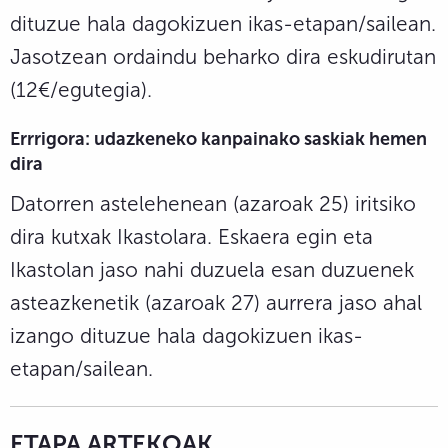
dituzue hala dagokizuen ikas-etapan/sailean.
Jasotzean ordaindu beharko dira eskudirutan
(12€/egutegia).
Errrigora: udazkeneko kanpainako saskiak hemen
dira
Datorren astelehenean (azaroak 25) iritsiko
dira kutxak Ikastolara. Eskaera egin eta
Ikastolan jaso nahi duzuela esan duzuenek
asteazkenetik (azaroak 27) aurrera jaso ahal
izango dituzue hala dagokizuen ikas-
etapan/sailean.
ETAPA ARTEKOAK