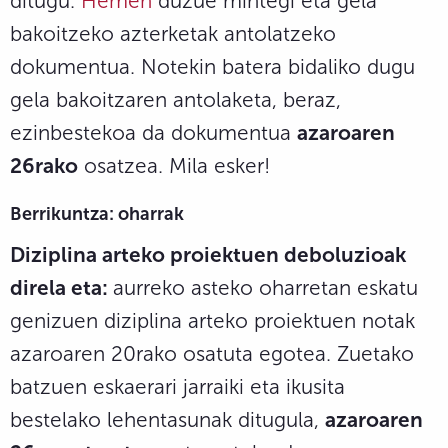
ditugu.
Hemen
duzue mintegi eta gela
bakoitzeko azterketak antolatzeko
dokumentua. Notekin batera bidaliko dugu
gela bakoitzaren antolaketa, beraz,
ezinbestekoa da dokumentua
azaroaren
26rako
osatzea. Mila esker!
Berrikuntza: oharrak
Diziplina arteko proiektuen deboluzioak
direla eta:
aurreko asteko oharretan eskatu
genizuen diziplina arteko proiektuen notak
azaroaren 20rako osatuta egotea. Zuetako
batzuen eskaerari jarraiki eta ikusita
bestelako lehentasunak ditugula,
azaroaren