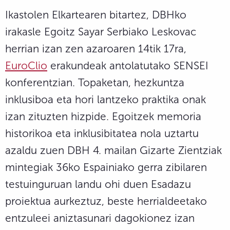
Ikastolen Elkartearen bitartez, DBHko
irakasle Egoitz Sayar Serbiako Leskovac
herrian izan zen azaroaren 14tik 17ra,
EuroClio
erakundeak antolatutako SENSEI
konferentzian. Topaketan, hezkuntza
inklusiboa eta hori lantzeko praktika onak
izan zituzten hizpide. Egoitzek memoria
historikoa eta inklusibitatea nola uztartu
azaldu zuen DBH 4. mailan Gizarte Zientziak
mintegiak 36ko Espainiako gerra zibilaren
testuinguruan landu ohi duen Esadazu
proiektua aurkeztuz, beste herrialdeetako
entzuleei aniztasunari dagokionez izan