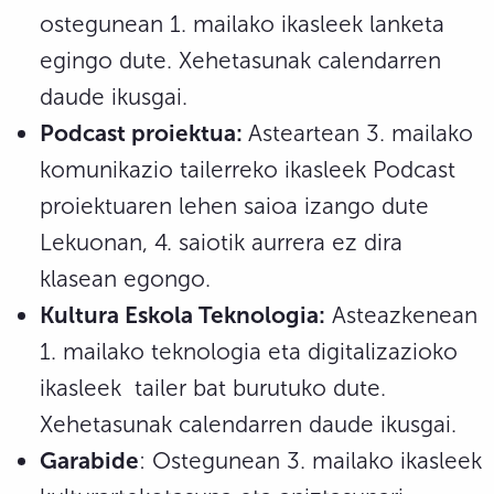
ostegunean 1. mailako ikasleek lanketa
egingo dute. Xehetasunak calendarren
daude ikusgai.
Podcast proiektua:
Asteartean 3. mailako
komunikazio tailerreko ikasleek Podcast
proiektuaren lehen saioa izango dute
Lekuonan, 4. saiotik aurrera ez dira
klasean egongo.
Kultura Eskola Teknologia:
Asteazkenean
1. mailako teknologia eta digitalizazioko
ikasleek tailer bat burutuko dute.
Xehetasunak calendarren daude ikusgai.
Garabide
: Ostegunean 3. mailako ikasleek