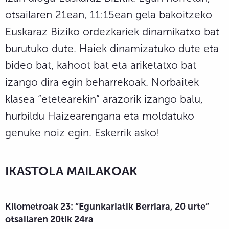
otsailaren 21ean, 11:15ean gela bakoitzeko
Euskaraz Biziko ordezkariek dinamikatxo bat
burutuko dute. Haiek dinamizatuko dute eta
bideo bat, kahoot bat eta ariketatxo bat
izango dira egin beharrekoak. Norbaitek
klasea “etetearekin” arazorik izango balu,
hurbildu Haizearengana eta moldatuko
genuke noiz egin. Eskerrik asko!
IKASTOLA MAILAKOAK
Kilometroak 23: “Egunkariatik Berriara, 20 urte”
otsailaren 20tik 24ra