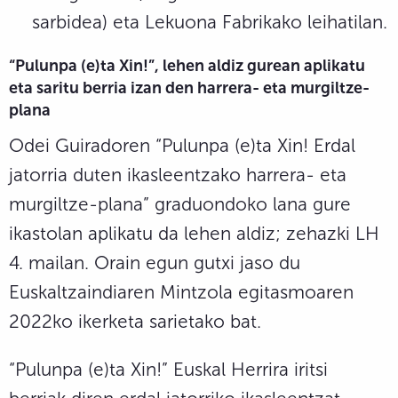
sarbidea) eta Lekuona Fabrikako leihatilan.
“Pulunpa (e)ta Xin!
”, lehen aldiz gurean aplikatu
eta saritu berria izan den harrera- eta murgiltze-
plana
Odei Guiradoren “Pulunpa (e)ta Xin! Erdal
jatorria duten ikasleentzako harrera- eta
murgiltze-plana” graduondoko lana gure
ikastolan aplikatu da lehen aldiz; zehazki LH
4. mailan. Orain egun gutxi jaso du
Euskaltzaindiaren Mintzola egitasmoaren
2022ko ikerketa sarietako bat.
“Pulunpa (e)ta Xin!” Euskal Herrira iritsi