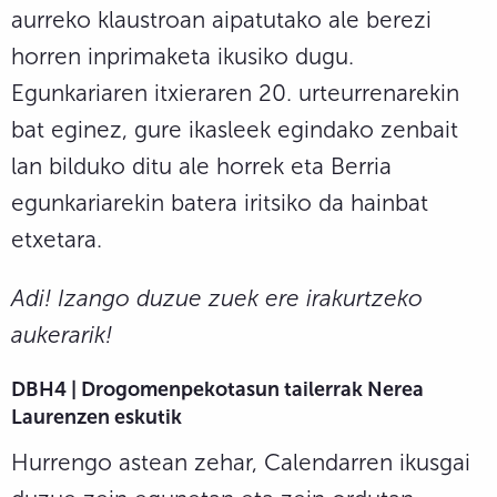
aurreko klaustroan aipatutako ale berezi
horren inprimaketa ikusiko dugu.
Egunkariaren itxieraren 20. urteurrenarekin
bat eginez, gure ikasleek egindako zenbait
lan bilduko ditu ale horrek eta Berria
egunkariarekin batera iritsiko da hainbat
etxetara.
Adi! Izango duzue zuek ere irakurtzeko
aukerarik!
DBH4 | Drogomenpekotasun tailerrak Nerea
Laurenzen eskutik
Hurrengo astean zehar, Calendarren ikusgai