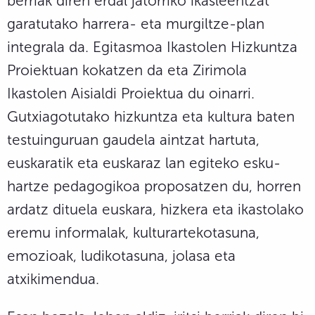
berriak diren erdal jatorriko ikasleentzat
garatutako harrera- eta murgiltze-plan
integrala da. Egitasmoa Ikastolen Hizkuntza
Proiektuan kokatzen da eta Zirimola
Ikastolen Aisialdi Proiektua du oinarri.
Gutxiagotutako hizkuntza eta kultura baten
testuinguruan gaudela aintzat hartuta,
euskaratik eta euskaraz lan egiteko esku-
hartze pedagogikoa proposatzen du, horren
ardatz dituela euskara, hizkera eta ikastolako
eremu informalak, kulturartekotasuna,
emozioak, ludikotasuna, jolasa eta
atxikimendua.