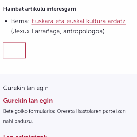
Hainbat artikulu interesgarri
Berria:
Euskara eta euskal kultura ardatz
(Jexux Larrañaga, antropologoa)
Gurekin lan egin
Gurekin lan egin
Bete goiko formularioa Orereta Ikastolaren parte izan
nahi baduzu.