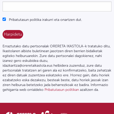
Pribatutasun politika irakurri eta onartzen dut.
Erraztutako datu pertsonalak ORERETA IKASTOLA-k tratatuko ditu,
Ikastolaren albiste buletinean jasotzen diren berrien bidalketak
egiteko helburuarekin. Zure datu pertsonalei dagokienez, nahi
izanez gero eskubidea duzu,
idazkaritza@oreretaikastola.eus helbidera zuzenduz, zure datu
pertsonalak tratatzen ari garen ala ez konfirmatzeko, baita zehatzak
ez diren datuak zuzentzea eskatzeko ere. Horrez gain, datu horiek
ezabatzeko eska dezakezu, besteak beste, datu horiek jasoak izan
ziren helburua betetzeko jada beharrezkoak ez badira. Informazio
gehigarria web orrialdeko
Pribatutasun politikan
azaltzen da.