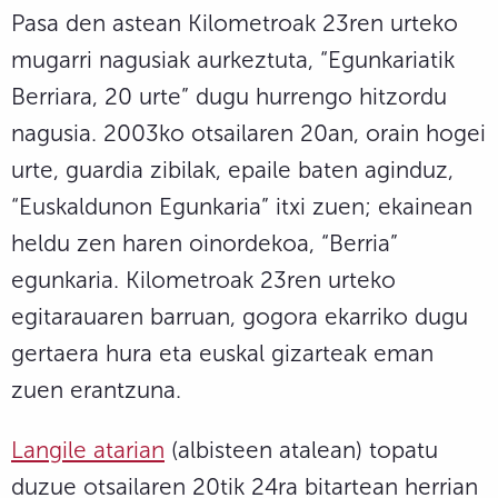
Pasa den astean Kilometroak 23ren urteko
mugarri nagusiak aurkeztuta, “Egunkariatik
Berriara, 20 urte” dugu hurrengo hitzordu
nagusia. 2003ko otsailaren 20an, orain hogei
urte, guardia zibilak, epaile baten aginduz,
“Euskaldunon Egunkaria” itxi zuen; ekainean
heldu zen haren oinordekoa, “Berria”
egunkaria. Kilometroak 23ren urteko
egitarauaren barruan, gogora ekarriko dugu
gertaera hura eta euskal gizarteak eman
zuen erantzuna.
Langile atarian
(albisteen atalean) topatu
duzue otsailaren 20tik 24ra bitartean herrian