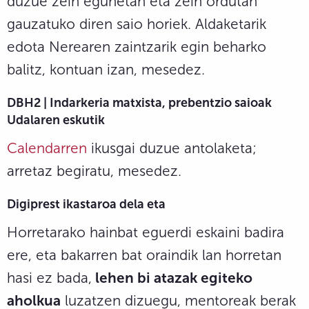
duzue zein egunetan eta zein ordutan
gauzatuko diren saio horiek. Aldaketarik
edota Nerearen zaintzarik egin beharko
balitz, kontuan izan, mesedez.
DBH2 | Indarkeria matxista, prebentzio saioak
Udalaren eskutik
Calendarren
ikusgai duzue antolaketa;
arretaz begiratu, mesedez.
Digiprest ikastaroa dela eta
Horretarako hainbat eguerdi eskaini badira
ere, eta bakarren bat oraindik lan horretan
hasi ez bada,
lehen bi atazak egiteko
aholkua
luzatzen dizuegu, mentoreak berak