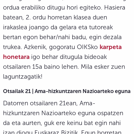
ordua erabiliko ditugu hori egiteko. Hasiera
batean, 2. ordu horretan klasea duen
irakaslea joango da gelara eta tutoreak
bertan egon behar/nahi badu, egin dezala
trukea. Azkenik, gogoratu OIKSko
karpeta
honetara
igo behar ditugula bideoak
otsailaren 15a baino lehen. Mila esker zuen
laguntzagatik!
Otsailak 21 | Ama-hizkuntzaren Nazioarteko eguna
Datorren otsailaren 21ean, Ama-
hizkuntzaren Nazioarteko eguna ospatzen
da eta aurten, guk ere keinu bat egin nahi
izan diogu Euskaraz Bizitik. Egun horretan,