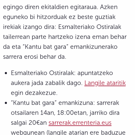
egingo diren ekitaldien egitaraua. Azken
eguneko bi hitzorduak ez beste guztiak
irekiak izango dira: Esmalteriako Ostiralak
tailerrean parte hartzeko izena eman behar
da eta “Kantu bat gara” emankizunerako
sarrera erosi behar da.
Esmalteriako Ostiralak: apuntatzeko
aukera jada zabalik dago.
Langile ataritik
egin dezakezue.
“Kantu bat gara” emankizuna: sarrerak
otsailaren 14an, 18:00etan, jarriko dira
salgai 20€an
sarrerak.errenteria.eus
webgunean (langile atarian ere baduzue