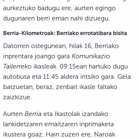
aurkeztuko badugu ere, aurten egingo
dugunaren berri eman nahi dizuegu.
Berria-Kilometroak: Berria
ko errotatibara bisita
Datorren ostegunean, hilak 16, Berriako
inprentara joango gara
Komunikazio
Tailerreko
ikasleak. 09:15ean hartuko dugu
autobusa eta 11:45 aldera iritsiko gara. Gela
batzuetan, beraz, zenbait ikasle faltako
zaizkizue.
Aurten
Berria
eta Ikastolak izandako
lankidetzaren emaitzaren inprimaketa
ikustera goaz. Hain zuzen ere, Naroak