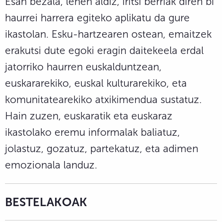
Esan bezala, lehen aldiz, iritsi berriak diren bi
haurrei harrera egiteko aplikatu da gure
ikastolan. Esku-hartzearen ostean, emaitzek
erakutsi dute egoki eragin daitekeela erdal
jatorriko haurren euskalduntzean,
euskararekiko, euskal kulturarekiko, eta
komunitatearekiko atxikimendua sustatuz.
Hain zuzen, euskaratik eta euskaraz
ikastolako eremu informalak baliatuz,
jolastuz, gozatuz, partekatuz, eta adimen
emozionala landuz.
BESTELAKOAK