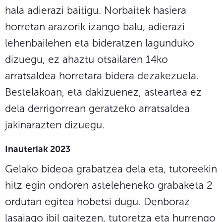
hala adierazi baitigu. Norbaitek hasiera
horretan arazorik izango balu, adierazi
lehenbailehen eta bideratzen lagunduko
dizuegu, ez ahaztu otsailaren 14ko
arratsaldea horretara bidera dezakezuela.
Bestelakoan, eta dakizuenez, asteartea ez
dela derrigorrean geratzeko arratsaldea
jakinarazten dizuegu.
Inauteriak 2023
Gelako bideoa grabatzea dela eta, tutoreekin
hitz egin ondoren asteleheneko grabaketa 2
ordutan egitea hobetsi dugu. Denboraz
lasaiago ibil gaitezen, tutoretza eta hurrengo