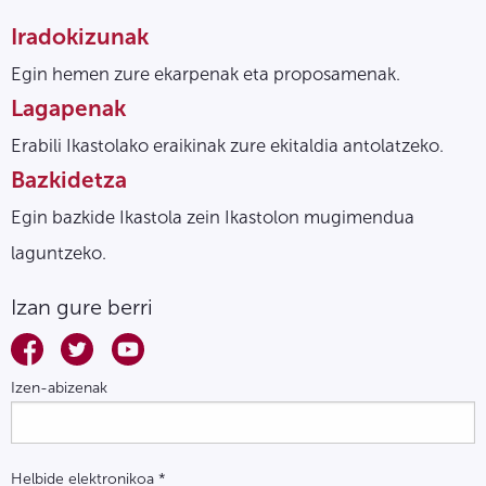
Iradokizunak
Egin hemen zure ekarpenak eta proposamenak.
Lagapenak
Erabili Ikastolako eraikinak zure ekitaldia antolatzeko.
Bazkidetza
Egin bazkide Ikastola zein Ikastolon mugimendua
laguntzeko.
Izan gure berri
Izen-abizenak
Helbide elektronikoa
*