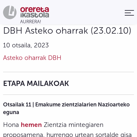
DBH Asteko oharrak (23.02.10)
10 otsaila, 2023
Asteko oharrak DBH
ETAPA MAILAKOAK
Otsailak 11 | Emakume zientzialarien Nazioarteko
eguna
Hona
hemen
Zientzia mintegiaren
proposamena, hurrengo urtean sortalde gisa