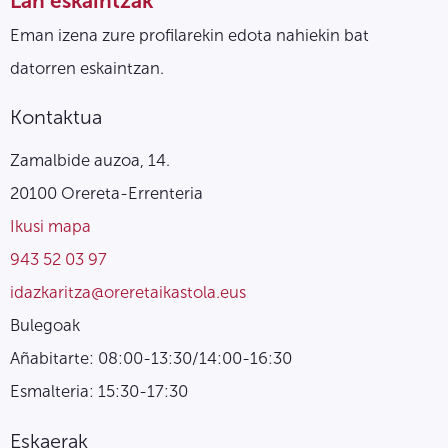
Lan eskaintzak
Eman izena zure profilarekin edota nahiekin bat
datorren eskaintzan.
Kontaktua
Zamalbide auzoa, 14.
20100 Orereta-Errenteria
Ikusi mapa
943 52 03 97
idazkaritza@oreretaikastola.eus
Bulegoak
Añabitarte: 08:00-13:30/14:00-16:30
Esmalteria: 15:30-17:30
Eskaerak