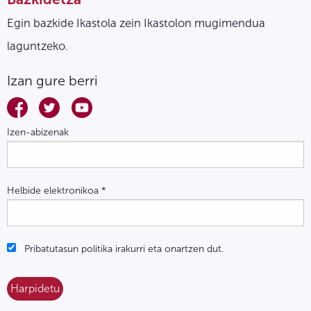
Egin bazkide Ikastola zein Ikastolon mugimendua
laguntzeko.
Izan gure berri
Izen-abizenak
Helbide elektronikoa
*
Pribatutasun politika irakurri eta onartzen dut.