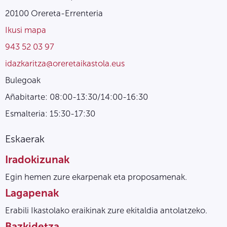
20100 Orereta-Errenteria
Ikusi mapa
943 52 03 97
idazkaritza@oreretaikastola.eus
Bulegoak
Añabitarte: 08:00-13:30/14:00-16:30
Esmalteria: 15:30-17:30
Eskaerak
Iradokizunak
Egin hemen zure ekarpenak eta proposamenak.
Lagapenak
Erabili Ikastolako eraikinak zure ekitaldia antolatzeko.
Bazkidetza