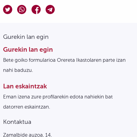
Gurekin lan egin
Gurekin lan egin
Bete goiko formularioa Orereta Ikastolaren parte izan
nahi baduzu.
Lan eskaintzak
Eman izena zure profilarekin edota nahiekin bat
datorren eskaintzan.
Kontaktua
Zamalbide auzoa, 14.