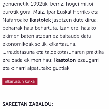
genuenetik, 1992tik, berriz, hogei milioi
eurotik gora. Maiz, Ipar Euskal Herriko eta
Nafarroako
Ikastolek
jasotzen dute dirua,
beharrak hala behartuta. Izan ere, halako
ekimen baten atzean ez baitaude datu
ekonomikoak soilik, elkartasuna,
lurraldetasuna eta taldekotasunaren praktika
ere bada ekimen hau;
Ikastolon
ezaugarri
eta oinarri aipatutako guztiak.
elkartasun kutxa
SAREETAN ZABALDU: