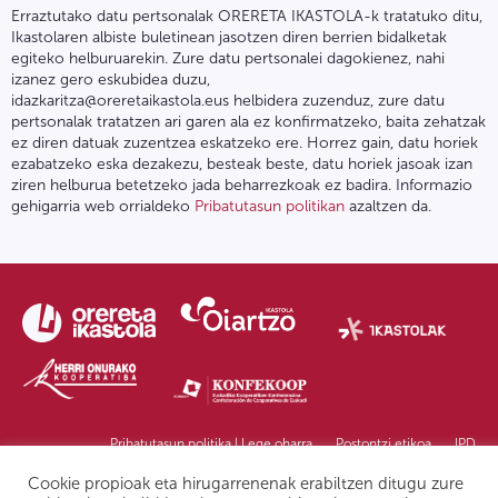
Erraztutako datu pertsonalak ORERETA IKASTOLA-k tratatuko ditu,
Ikastolaren albiste buletinean jasotzen diren berrien bidalketak
egiteko helburuarekin. Zure datu pertsonalei dagokienez, nahi
izanez gero eskubidea duzu,
idazkaritza@oreretaikastola.eus helbidera zuzenduz, zure datu
pertsonalak tratatzen ari garen ala ez konfirmatzeko, baita zehatzak
ez diren datuak zuzentzea eskatzeko ere. Horrez gain, datu horiek
ezabatzeko eska dezakezu, besteak beste, datu horiek jasoak izan
ziren helburua betetzeko jada beharrezkoak ez badira. Informazio
gehigarria web orrialdeko
Pribatutasun politikan
azaltzen da.
Pribatutasun politika | Lege oharra
Postontzi etikoa
IPD
Cookie propioak eta hirugarrenenak erabiltzen ditugu zure