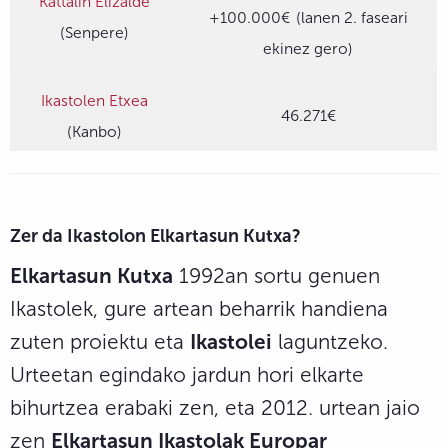
Kattalin Elizalde
+100.000€
(lanen 2. faseari
(Senpere)
ekinez gero)
Ikastolen Etxea
46.271€
(Kanbo)
Zer da Ikastolon Elkartasun Kutxa?
Elkartasun Kutxa
1992an sortu genuen
Ikastolek, gure artean beharrik handiena
zuten proiektu eta
Ikastolei
laguntzeko.
Urteetan egindako jardun hori elkarte
bihurtzea erabaki zen, eta 2012. urtean jaio
zen
Elkartasun Ikastolak Europar