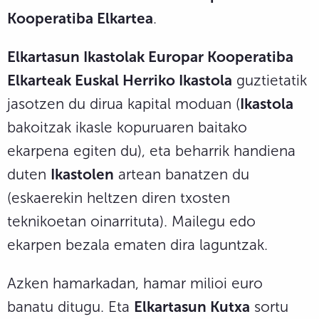
Kooperatiba Elkartea
.
Elkartasun Ikastolak Europar Kooperatiba
Elkarteak Euskal Herriko Ikastola
guztietatik
jasotzen du dirua kapital moduan (
Ikastola
bakoitzak ikasle kopuruaren baitako
ekarpena egiten du), eta beharrik handiena
duten
Ikastolen
artean banatzen du
(eskaerekin heltzen diren txosten
teknikoetan oinarrituta). Mailegu edo
ekarpen bezala ematen dira laguntzak.
Azken hamarkadan, hamar milioi euro
banatu ditugu. Eta
Elkartasun Kutxa
sortu