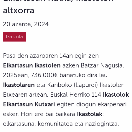
altxorra
20 azaroa, 2024
Ikastola
Pasa den azaroaren 14an egin zen
Elkartasun Ikastolen
azken Batzar Nagusia.
2025ean, 736.000€ banatuko dira lau
Ikastolaren
eta Kanboko (Lapurdi) Ikastolen
Etxearen artean, Euskal Herriko 114
Ikastolok
Elkartasun Kutxari
egiten diogun ekarpenari
esker. Hori ere bai baikara
Ikastolak
:
elkartasuna, komunitatea eta naziogintza.