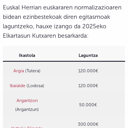
Euskal Herrian euskararen normalizazioaren
bidean ezinbestekoak diren egitasmoak
laguntzeko, hauxe izango da 2025eko
Elkartasun Kutxaren besarkarda:
Ikastola
Laguntza
Argia
(Tutera)
120.000€
Ibaialde
(Lodosa)
120.000€
Argantzon
50.000€
(Argantzun)
300.000€