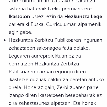
Curriculumean ardaztutako hezkuntza
sistema bat eraikitzeko premiarik ere.
Ikastolon
ustez, ezin da
Hezkuntza Lege
bat eraiki Euskal Curriculumari aipamenik
egin gabe.
Hezkuntza Zerbitzu Publikoaren inguruan
zehaztapen sakonagoa falta delako.
Legearen aurreproiektuan ez da
bermatzen Hezkuntza Zerbitzu
Publikoaren barruan egongo diren
ikastetxe guztiak baldintza beretan arituko
direla. Honetaz gain, Zerbitzuaren parte
izango diren ikastetxeen betebeharrak ez
dira zehaztasunez aipatzen. Eta honek