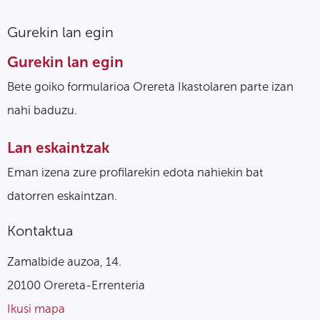
Gurekin lan egin
Gurekin lan egin
Bete goiko formularioa Orereta Ikastolaren parte izan
nahi baduzu.
Lan eskaintzak
Eman izena zure profilarekin edota nahiekin bat
datorren eskaintzan.
Kontaktua
Zamalbide auzoa, 14.
20100 Orereta-Errenteria
Ikusi mapa