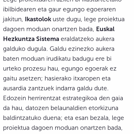
ibilbidearen eta gaur egungo egoeraren
jakitun,
Ikastolok
uste dugu, lege proiektua
dagoen moduan onartzen bada,
Euskal
Hezkuntza Sistema
eraldatzeko aukera
galduko dugula. Galdu ezinezko aukera
baten moduan irudikatu badugu ere bi
urteko prozesu hau, egungo egoerak ez
gaitu asetzen; hasierako itxaropen eta
ausardia zantzuek indarra galdu dute.
Edozein herrirentzat estrategikoa den gaia
da hau, datozen belaunaldien etorkizuna
baldintzatuko duena; eta esan bezala, lege
proiektua dagoen moduan onartzen bada,