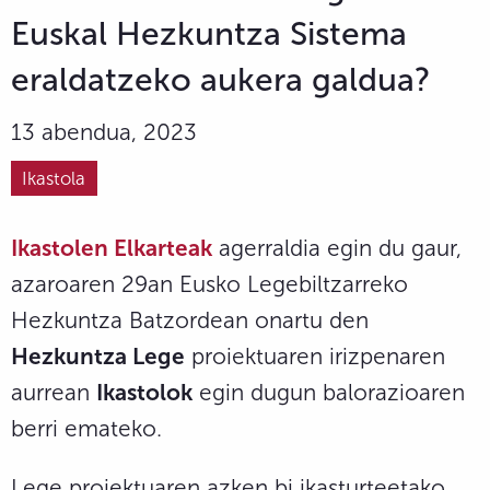
Euskal Hezkuntza Sistema
eraldatzeko aukera galdua?
13 abendua, 2023
Ikastola
Ikastolen Elkarteak
agerraldia egin du gaur,
azaroaren 29an Eusko Legebiltzarreko
Hezkuntza Batzordean onartu den
Hezkuntza Lege
proiektuaren irizpenaren
aurrean
Ikastolok
egin dugun balorazioaren
berri emateko.
Lege proiektuaren azken bi ikasturteetako