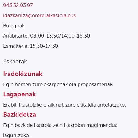
943 52 03 97
idazkaritza@oreretaikastola.eus
Bulegoak
Añabitarte: 08:00-13:30/14:00-16:30
Esmalteria: 15:30-17:30
Eskaerak
Iradokizunak
Egin hemen zure ekarpenak eta proposamenak.
Lagapenak
Erabili Ikastolako eraikinak zure ekitaldia antolatzeko.
Bazkidetza
Egin bazkide Ikastola zein Ikastolon mugimendua
laguntzeko.