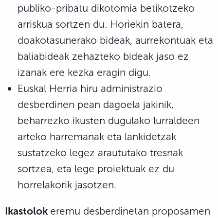
publiko-pribatu dikotomia betikotzeko
arriskua sortzen du. Horiekin batera,
doakotasunerako bideak, aurrekontuak eta
baliabideak zehazteko bideak jaso ez
izanak ere kezka eragin digu.
Euskal Herria hiru administrazio
desberdinen pean dagoela jakinik,
beharrezko ikusten dugulako lurraldeen
arteko harremanak eta lankidetzak
sustatzeko legez araututako tresnak
sortzea, eta lege proiektuak ez du
horrelakorik jasotzen.
Ikastolok
eremu desberdinetan proposamen