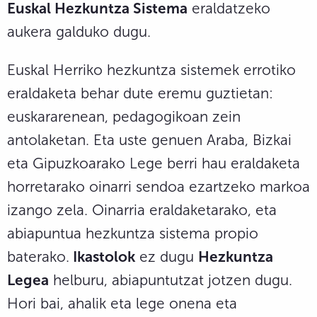
Euskal Hezkuntza Sistema
eraldatzeko
aukera galduko dugu.
Euskal Herriko hezkuntza sistemek errotiko
eraldaketa behar dute eremu guztietan:
euskararenean, pedagogikoan zein
antolaketan. Eta uste genuen Araba, Bizkai
eta Gipuzkoarako Lege berri hau eraldaketa
horretarako oinarri sendoa ezartzeko markoa
izango zela. Oinarria eraldaketarako, eta
abiapuntua hezkuntza sistema propio
baterako.
Ikastolok
ez dugu
Hezkuntza
Legea
helburu, abiapuntutzat jotzen dugu.
Hori bai, ahalik eta lege onena eta