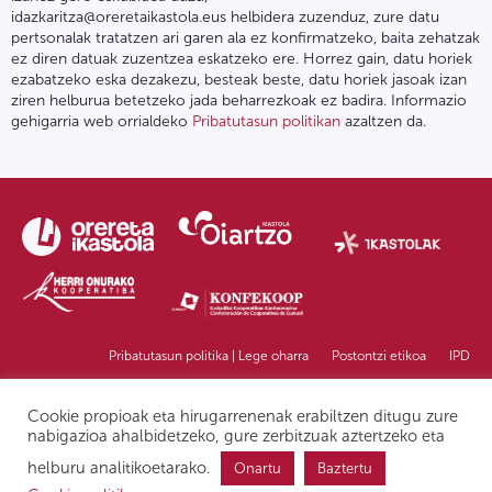
idazkaritza@oreretaikastola.eus helbidera zuzenduz, zure datu
pertsonalak tratatzen ari garen ala ez konfirmatzeko, baita zehatzak
ez diren datuak zuzentzea eskatzeko ere. Horrez gain, datu horiek
ezabatzeko eska dezakezu, besteak beste, datu horiek jasoak izan
ziren helburua betetzeko jada beharrezkoak ez badira. Informazio
gehigarria web orrialdeko
Pribatutasun politikan
azaltzen da.
Pribatutasun politika | Lege oharra
Postontzi etikoa
IPD
Cookie propioak eta hirugarrenenak erabiltzen ditugu zure
nabigazioa ahalbidetzeko, gure zerbitzuak aztertzeko eta
helburu analitikoetarako.
Onartu
Baztertu