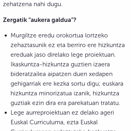
zehatzena nahi dugu.
Zergatik “aukera galdua”?
Murgiltze eredu orokortua lortzeko
zehaztasunik ez eta berriro ere hizkuntza
ereduak jaso direlako lege proiektuan.
Ikaskuntza-hizkuntza guztien izaera
bideratzailea aipatzen duen xedapen
gehigarriak ere kezka sortu digu; euskara
hizkuntza minorizatua izanik, hizkuntza
guztiak ezin dira era parekatuan tratatu.
Lege aurreproiektuan ez delako ageri
Euskal Curriculuma, ezta Euskal