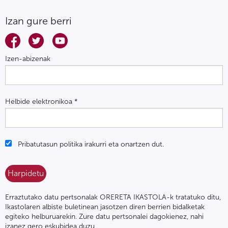
Izan gure berri
Izen-abizenak
Helbide elektronikoa
*
Pribatutasun politika irakurri eta onartzen dut.
Erraztutako datu pertsonalak ORERETA IKASTOLA-k tratatuko ditu,
Ikastolaren albiste buletinean jasotzen diren berrien bidalketak
egiteko helburuarekin. Zure datu pertsonalei dagokienez, nahi
izanez gero eskubidea duzu,