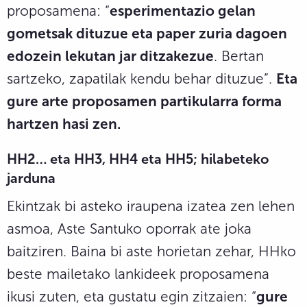
proposamena: “
esperimentazio gelan
gometsak dituzue eta paper zuria dagoen
edozein lekutan jar ditzakezue
. Bertan
sartzeko, zapatilak kendu behar dituzue”.
Eta
gure arte proposamen partikularra forma
hartzen hasi zen.
HH2… eta HH3, HH4 eta HH5; hilabeteko
jarduna
Ekintzak bi asteko iraupena izatea zen lehen
asmoa, Aste Santuko oporrak ate joka
baitziren. Baina bi aste horietan zehar, HHko
beste mailetako lankideek proposamena
ikusi zuten, eta gustatu egin zitzaien: “
gure