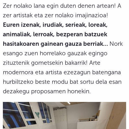
Zer nolako lana egin duten denen artean! A
zer artistak eta zer nolako imajinazioa!
Euren izenak, irudiak, serieak, loreak,
animaliak, lerroak, bezperan batzuek
hasitakoaren gainean gauza berriak…
Nork
esango zuen horrelako gauzak egingo
zituztenik gometsekin bakarrik! Arte
modernora eta artista ezezagun batengana
hurbiltzeko beste modu bat sortu dela esan
dezakegu proposamen honekin.