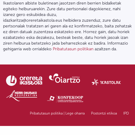
Ikastolaren albiste buletinean jasotzen diren berrien bidalketak
egiteko helburuarekin. Zure datu pertsonalei dagokienez, nahi
izanez gero eskubidea duzu,
idazkaritza@oreretaikastola.eus helbidera zuzenduz, zure datu
pertsonalak tratatzen ari garen ala ez konfirmatzeko, baita zehatzak
ez diren datuak zuzentzea eskatzeko ere. Horrez gain, datu horiek
ezabatzeko eska dezakezu, besteak beste, datu horiek jasoak izan
ziren helburua betetzeko jada beharrezkoak ez badira. Informazio
gehigarria web orrialdeko
Pribatutasun politikan
azaltzen da.
Pribatutasun politika | Lege oharra
Postontzi etikoa
IPD