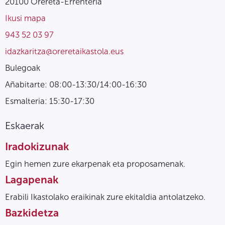
20100 Orereta-Errenteria
Ikusi mapa
943 52 03 97
idazkaritza@oreretaikastola.eus
Bulegoak
Añabitarte: 08:00-13:30/14:00-16:30
Esmalteria: 15:30-17:30
Eskaerak
Iradokizunak
Egin hemen zure ekarpenak eta proposamenak.
Lagapenak
Erabili Ikastolako eraikinak zure ekitaldia antolatzeko.
Bazkidetza