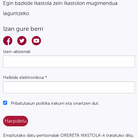
Egin bazkide Ikastola zein Ikastolon mugimendua
laguntzeko.
Izan gure berri
Izen-abizenak
Helbide elektronikoa
*
Pribatutasun politika irakurri eta onartzen dut.
Erraztutako datu pertsonalak ORERETA IKASTOLA-k tratatuko ditu,