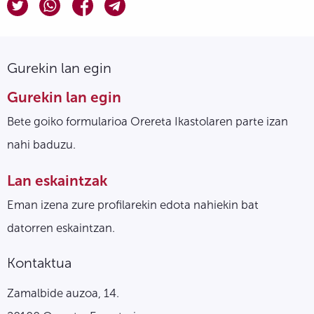
Gurekin lan egin
Gurekin lan egin
Bete goiko formularioa Orereta Ikastolaren parte izan
nahi baduzu.
Lan eskaintzak
Eman izena zure profilarekin edota nahiekin bat
datorren eskaintzan.
Kontaktua
Zamalbide auzoa, 14.