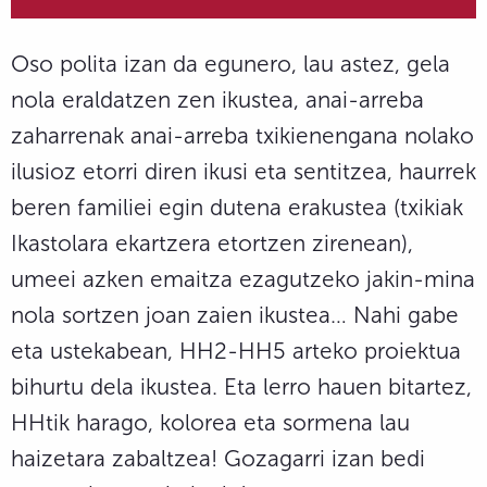
Oso polita izan da egunero, lau astez, gela
nola eraldatzen zen ikustea, anai-arreba
zaharrenak anai-arreba txikienengana nolako
ilusioz etorri diren ikusi eta sentitzea, haurrek
beren familiei egin dutena erakustea (txikiak
Ikastolara ekartzera etortzen zirenean),
umeei azken emaitza ezagutzeko jakin-mina
nola sortzen joan zaien ikustea… Nahi gabe
eta ustekabean, HH2-HH5 arteko proiektua
bihurtu dela ikustea. Eta lerro hauen bitartez,
HHtik harago, kolorea eta sormena lau
haizetara zabaltzea! Gozagarri izan bedi