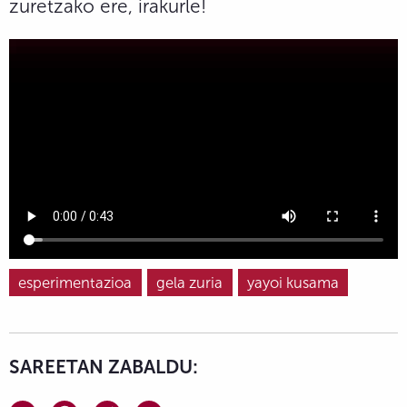
zuretzako ere, irakurle!
esperimentazioa
gela zuria
yayoi kusama
SAREETAN ZABALDU: