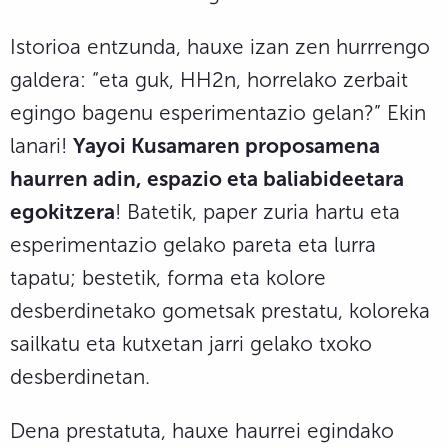
Istorioa entzunda, hauxe izan zen hurrrengo
galdera: “eta guk, HH2n, horrelako zerbait
egingo bagenu esperimentazio gelan?” Ekin
lanari!
Yayoi Kusamaren proposamena
haurren adin, espazio eta baliabideetara
egokitzera
! Batetik, paper zuria hartu eta
esperimentazio gelako pareta eta lurra
tapatu; bestetik, forma eta kolore
desberdinetako gometsak prestatu, koloreka
sailkatu eta kutxetan jarri gelako txoko
desberdinetan.
Dena prestatuta, hauxe haurrei egindako