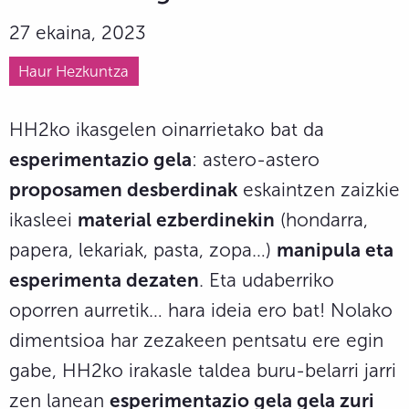
27 ekaina, 2023
Haur Hezkuntza
HH2ko ikasgelen oinarrietako bat da
esperimentazio gela
: astero-astero
proposamen desberdinak
eskaintzen zaizkie
ikasleei
material ezberdinekin
(hondarra,
papera, lekariak, pasta, zopa…)
manipula eta
esperimenta dezaten
. Eta udaberriko
oporren aurretik… hara ideia ero bat! Nolako
dimentsioa har zezakeen pentsatu ere egin
gabe, HH2ko irakasle taldea buru-belarri jarri
zen lanean
esperimentazio gela gela zuri