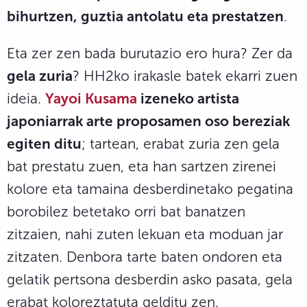
bihurtzen, guztia antolatu eta prestatzen
.
Eta zer zen bada burutazio ero hura? Zer da
gela zuria
? HH2ko irakasle batek ekarri zuen
ideia.
Yayoi Kusama
izeneko artista
japoniarrak arte proposamen oso bereziak
egiten ditu
; tartean, erabat zuria zen gela
bat prestatu zuen, eta han sartzen zirenei
kolore eta tamaina desberdinetako pegatina
borobilez betetako orri bat banatzen
zitzaien, nahi zuten lekuan eta moduan jar
zitzaten. Denbora tarte baten ondoren eta
gelatik pertsona desberdin asko pasata, gela
erabat koloreztatuta gelditu zen.