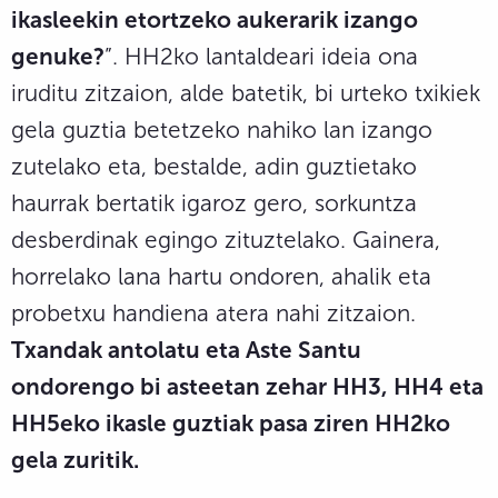
ikasleekin etortzeko aukerarik izango
genuke?
”. HH2ko lantaldeari ideia ona
iruditu zitzaion, alde batetik, bi urteko txikiek
gela guztia betetzeko nahiko lan izango
zutelako eta, bestalde, adin guztietako
haurrak bertatik igaroz gero, sorkuntza
desberdinak egingo zituztelako. Gainera,
horrelako lana hartu ondoren, ahalik eta
probetxu handiena atera nahi zitzaion.
Txandak antolatu eta Aste Santu
ondorengo bi asteetan zehar HH3, HH4 eta
HH5eko ikasle guztiak pasa ziren HH2ko
gela zuritik.