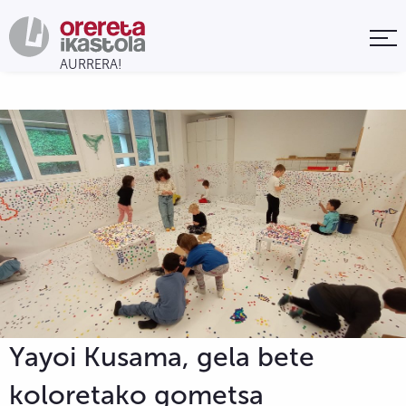
Yayoi Kusama, gela bete
koloretako gometsa