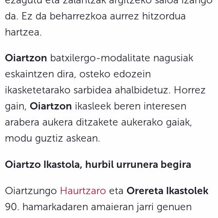
da. Ez da beharrezkoa aurrez hitzordua
hartzea.
Oiartzon
batxilergo-modalitate nagusiak
eskaintzen dira, osteko edozein
ikasketetarako sarbidea ahalbidetuz. Horrez
gain,
Oiartzon
ikasleek beren interesen
arabera aukera ditzakete aukerako gaiak,
modu guztiz askean.
Oiartzo Ikastola, hurbil urrunera begira
Oiartzungo
Haurtzaro
eta
Orereta Ikastolek
90. hamarkadaren amaieran jarri genuen