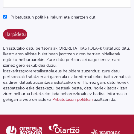
Pribatutasun politika irakurri eta onartzen dut.
Erraztutako datu pertsonalak ORERETA IKASTOLA-k tratatuko ditu,
Ikastolaren albiste buletinean jasotzen diren berrien bidalketak
egiteko helburuarekin. Zure datu pertsonalei dagokienez, nahi
izanez gero eskubidea duzu,
idazkaritza@oreretaikastola.eus helbidera zuzenduz, zure datu
pertsonalak tratatzen ari garen ala ez konfirmatzeko, baita zehatzak
ez diren datuak zuzentzea eskatzeko ere. Horrez gain, datu horiek
ezabatzeko eska dezakezu, besteak beste, datu horiek jasoak izan
ziren helburua betetzeko jada beharrezkoak ez badira. Informazio
gehigarria web orrialdeko
Pribatutasun politikan
azaltzen da.