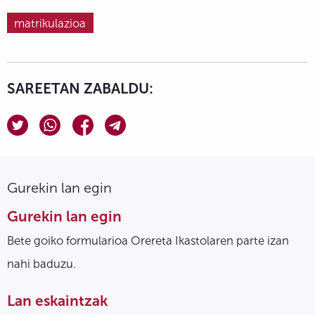
matrikulazioa
SAREETAN ZABALDU:
Gurekin lan egin
Gurekin lan egin
Bete goiko formularioa Orereta Ikastolaren parte izan
nahi baduzu.
Lan eskaintzak