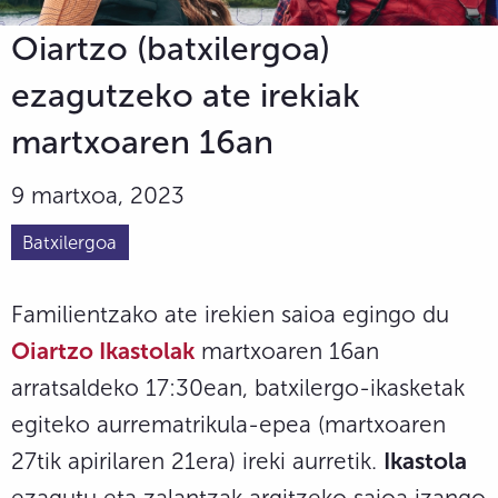
Oiartzo (batxilergoa)
ezagutzeko ate irekiak
martxoaren 16an
9 martxoa, 2023
Batxilergoa
Familientzako ate irekien saioa egingo du
Oiartzo Ikastolak
martxoaren 16an
arratsaldeko 17:30ean, batxilergo-ikasketak
egiteko aurrematrikula-epea (martxoaren
27tik apirilaren 21era) ireki aurretik.
Ikastola
ezagutu eta zalantzak argitzeko saioa izango