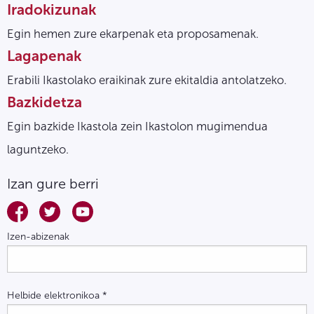
Iradokizunak
Egin hemen zure ekarpenak eta proposamenak.
Lagapenak
Erabili Ikastolako eraikinak zure ekitaldia antolatzeko.
Bazkidetza
Egin bazkide Ikastola zein Ikastolon mugimendua
laguntzeko.
Izan gure berri
Izen-abizenak
Helbide elektronikoa
*