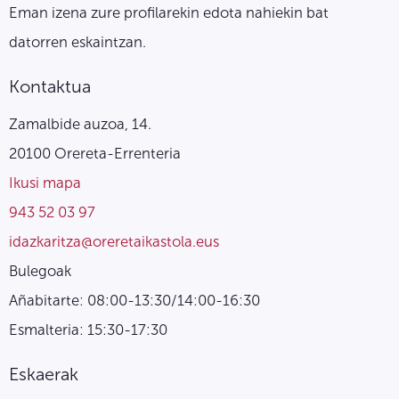
Eman izena zure profilarekin edota nahiekin bat
datorren eskaintzan.
Kontaktua
Zamalbide auzoa, 14.
20100 Orereta-Errenteria
Ikusi mapa
943 52 03 97
idazkaritza@oreretaikastola.eus
Bulegoak
Añabitarte: 08:00-13:30/14:00-16:30
Esmalteria: 15:30-17:30
Eskaerak