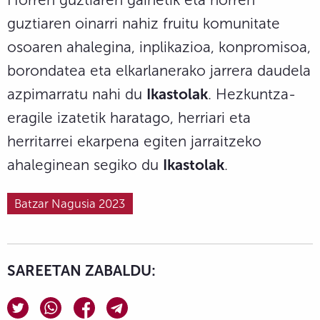
guztiaren oinarri nahiz fruitu komunitate
osoaren ahalegina, inplikazioa, konpromisoa,
borondatea eta elkarlanerako jarrera daudela
azpimarratu nahi du
Ikastolak
. Hezkuntza-
eragile izatetik haratago, herriari eta
herritarrei ekarpena egiten jarraitzeko
ahaleginean segiko du
Ikastolak
.
Batzar Nagusia 2023
SAREETAN ZABALDU: