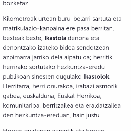
bozketaz.
Kilometroak urtean buru-belarri sartuta eta
matrikulazio-kanpaina ere pasa berritan,
besteak beste,
Ikastola
denona eta
denontzako izateko bidea sendotzean
azpimarra jarriko dela aipatu da; herritik
herrirako sortutako hezkuntza-eredu
publikoan sinesten dugulako
Ikastolok
.
Herritarra, herri onurakoa, irabazi asmorik
gabea, euskalduna, Euskal Herrikoa,
komunitarioa, berritzailea eta eraldatzailea
den hezkuntza-ereduan, hain justu.
Horren guztiaren gainetik eta horren