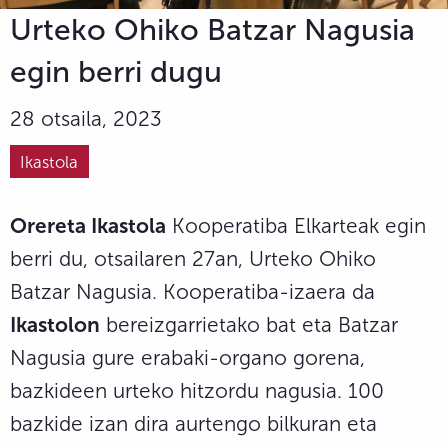
Urteko Ohiko Batzar Nagusia
egin berri dugu
28 otsaila, 2023
Ikastola
Orereta Ikastola
Kooperatiba Elkarteak egin
berri du, otsailaren 27an, Urteko Ohiko
Batzar Nagusia. Kooperatiba-izaera da
Ikastolon
bereizgarrietako bat eta Batzar
Nagusia gure erabaki-organo gorena,
bazkideen urteko hitzordu nagusia. 100
bazkide izan dira aurtengo bilkuran eta