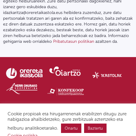
egiteko helburuarekin. Zure datu pertsonalei dagokienez, nahi
izanez gero eskubidea duzu,
idazkaritza@oreretaikastola.eus helbidera zuzenduz, zure datu
pertsonalak tratatzen ari garen ala ez konfirmatzeko, baita zehatzak
ez diren datuak zuzentzea eskatzeko ere. Horrez gain, datu horiek
ezabatzeko eska dezakezu, besteak beste, datu horiek jasoak izan
ziren helburua betetzeko jada beharrezkoak ez badira. Informazio
gehigarria web orrialdeko
Pribatutasun politikan
azaltzen da.
Pribatutasun politika | Lege oharra
Postontzi etikoa
IPD
Cookie propioak eta hirugarrenenak erabiltzen ditugu zure
nabigazioa ahalbidetzeko, gure zerbitzuak aztertzeko eta
helburu analitikoetarako.
Onartu
Baztertu
Cookie politika