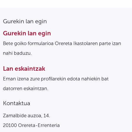
Gurekin lan egin
Gurekin lan egin
Bete goiko formularioa Orereta Ikastolaren parte izan
nahi baduzu.
Lan eskaintzak
Eman izena zure profilarekin edota nahiekin bat
datorren eskaintzan.
Kontaktua
Zamalbide auzoa, 14.
20100 Orereta-Errenteria