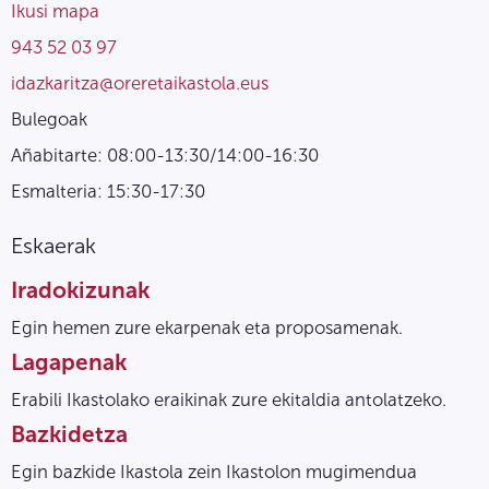
Ikusi mapa
943 52 03 97
idazkaritza@oreretaikastola.eus
Bulegoak
Añabitarte: 08:00-13:30/14:00-16:30
Esmalteria: 15:30-17:30
Eskaerak
Iradokizunak
Egin hemen zure ekarpenak eta proposamenak.
Lagapenak
Erabili Ikastolako eraikinak zure ekitaldia antolatzeko.
Bazkidetza
Egin bazkide Ikastola zein Ikastolon mugimendua