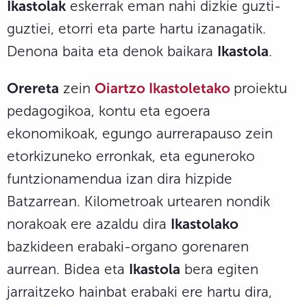
Ikastolak
eskerrak eman nahi dizkie guzti-
guztiei, etorri eta parte hartu izanagatik.
Denona baita eta denok baikara
Ikastola
.
Orereta
zein
Oiartzo Ikastoletako
proiektu
pedagogikoa, kontu eta egoera
ekonomikoak, egungo aurrerapauso zein
etorkizuneko erronkak, eta eguneroko
funtzionamendua izan dira hizpide
Batzarrean. Kilometroak urtearen nondik
norakoak ere azaldu dira
Ikastolako
bazkideen erabaki-organo gorenaren
aurrean. Bidea eta
Ikastola
bera egiten
jarraitzeko hainbat erabaki ere hartu dira,