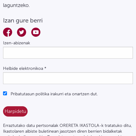
laguntzeko.
Izan gure berri
Izen-abizenak
Helbide elektronikoa
*
Pribatutasun politika irakurri eta onartzen dut.
Erraztutako datu pertsonalak ORERETA IKASTOLA-k tratatuko ditu,
Ikastolaren albiste buletinean jasotzen diren berrien bidalketak