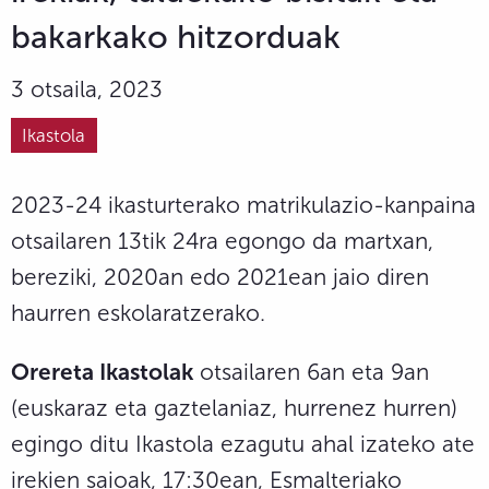
bakarkako hitzorduak
3 otsaila, 2023
Ikastola
2023-24 ikasturterako matrikulazio-kanpaina
otsailaren 13tik 24ra egongo da martxan,
bereziki, 2020an edo 2021ean jaio diren
haurren eskolaratzerako.
Orereta Ikastolak
otsailaren 6an eta 9an
(euskaraz eta gaztelaniaz, hurrenez hurren)
egingo ditu Ikastola ezagutu ahal izateko ate
irekien saioak, 17:30ean, Esmalteriako