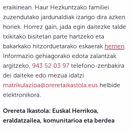
eraikinean. Haur Hezkuntzako familiei
zuzendutako jardunaldiak izango dira azken
horiek. Horrez gain, jada egin daitezke talde
txikitako bisitetan parte hartzeko eta
bakarkako hitzorduetarako eskaerak
hemen
.
Informazio gehiagorako edota zalantzak
argitzeko,
943 52 03 97
telefono-zenbakira
dei daiteke edo mezua idatzi
matrikulazioa@oreretaikastola.eus
helbide
elektronikora.
Orereta
Ikastola: Euskal Herrikoa,
eraldatzailea, komunitarioa eta berdea