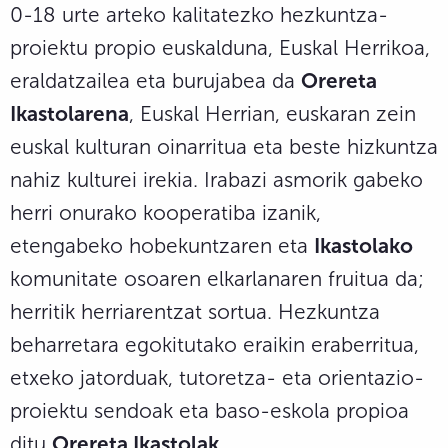
0-18 urte arteko kalitatezko hezkuntza-
proiektu propio euskalduna, Euskal Herrikoa,
eraldatzailea eta burujabea da
Orereta
Ikastolarena
, Euskal Herrian, euskaran zein
euskal kulturan oinarritua eta beste hizkuntza
nahiz kulturei irekia. Irabazi asmorik gabeko
herri onurako kooperatiba izanik,
etengabeko hobekuntzaren eta
Ikastolako
komunitate osoaren elkarlanaren fruitua da;
herritik herriarentzat sortua. Hezkuntza
beharretara egokitutako eraikin eraberritua,
etxeko jatorduak, tutoretza- eta orientazio-
proiektu sendoak eta baso-eskola propioa
ditu
Orereta Ikastolak
.