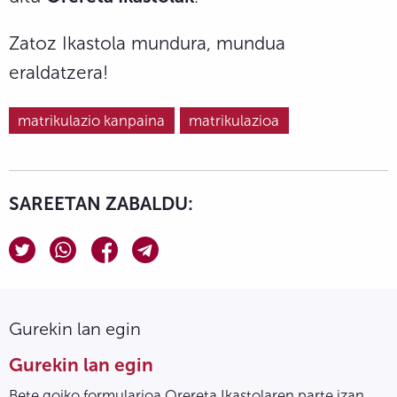
Zatoz Ikastola mundura, mundua
eraldatzera!
matrikulazio kanpaina
matrikulazioa
SAREETAN ZABALDU:
Gurekin lan egin
Gurekin lan egin
Bete goiko formularioa Orereta Ikastolaren parte izan