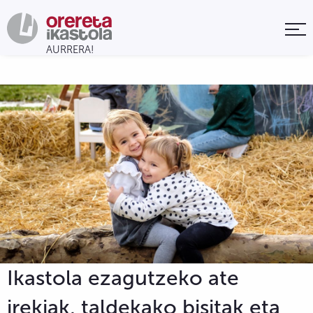
Ikastola ezagutzeko ate
irekiak, taldekako bisitak eta