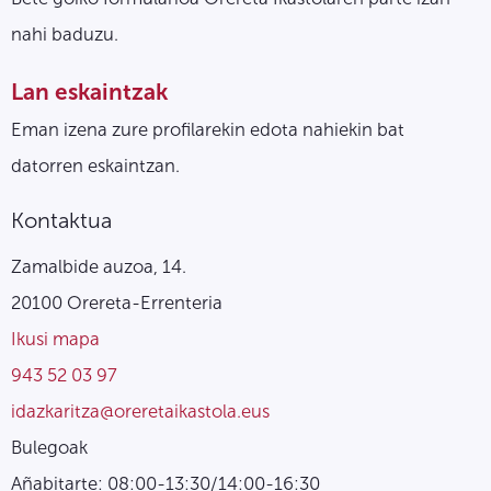
nahi baduzu.
Lan eskaintzak
Eman izena zure profilarekin edota nahiekin bat
datorren eskaintzan.
Kontaktua
Zamalbide auzoa, 14.
20100 Orereta-Errenteria
Ikusi mapa
943 52 03 97
idazkaritza@oreretaikastola.eus
Bulegoak
Añabitarte: 08:00-13:30/14:00-16:30