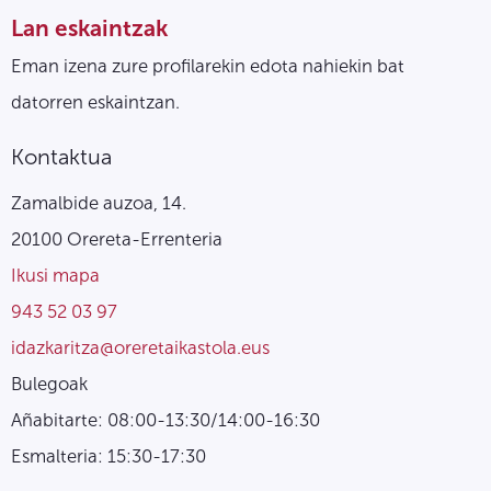
Lan eskaintzak
Eman izena zure profilarekin edota nahiekin bat
datorren eskaintzan.
Kontaktua
Zamalbide auzoa, 14.
20100 Orereta-Errenteria
Ikusi mapa
943 52 03 97
idazkaritza@oreretaikastola.eus
Bulegoak
Añabitarte: 08:00-13:30/14:00-16:30
Esmalteria: 15:30-17:30