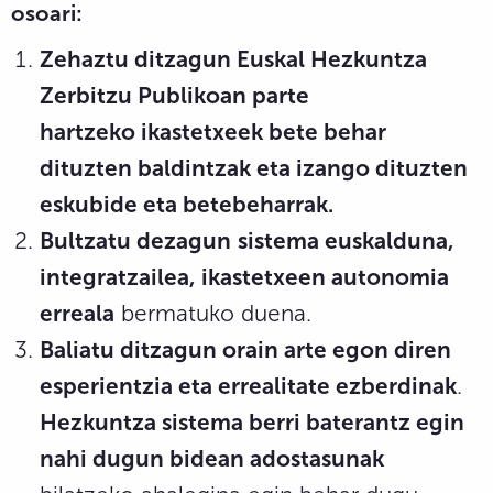
osoari:
Zehaztu ditzagun Euskal Hezkuntza
Zerbitzu Publikoan parte
hartzeko ikastetxeek bete behar
dituzten baldintzak eta izango dituzten
eskubide eta betebeharrak.
Bultzatu dezagun
sistema euskalduna,
integratzailea, ikastetxeen autonomia
erreala
bermatuko duena.
Baliatu ditzagun orain arte egon diren
esperientzia eta errealitate ezberdinak
.
Hezkuntza sistema berri baterantz egin
nahi dugun bidean adostasunak