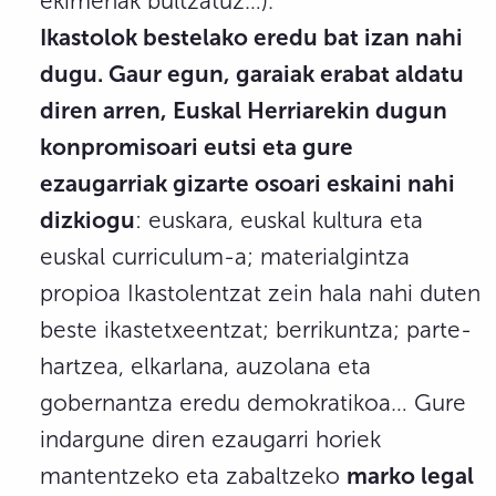
ekimenak bultzatuz…).
Ikastolok bestelako eredu bat izan nahi
dugu. Gaur egun, garaiak erabat aldatu
diren arren, Euskal Herriarekin dugun
konpromisoari eutsi eta gure
ezaugarriak gizarte osoari eskaini nahi
dizkiogu
: euskara, euskal kultura eta
euskal curriculum-a; materialgintza
propioa Ikastolentzat zein hala nahi duten
beste ikastetxeentzat; berrikuntza; parte-
hartzea, elkarlana, auzolana eta
gobernantza eredu demokratikoa… Gure
indargune diren ezaugarri horiek
mantentzeko eta zabaltzeko
marko legal