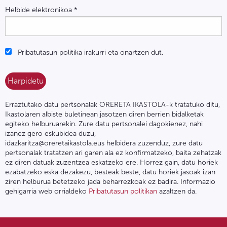
Helbide elektronikoa
*
Pribatutasun politika irakurri eta onartzen dut.
Erraztutako datu pertsonalak ORERETA IKASTOLA-k tratatuko ditu,
Ikastolaren albiste buletinean jasotzen diren berrien bidalketak
egiteko helburuarekin. Zure datu pertsonalei dagokienez, nahi
izanez gero eskubidea duzu,
idazkaritza@oreretaikastola.eus helbidera zuzenduz, zure datu
pertsonalak tratatzen ari garen ala ez konfirmatzeko, baita zehatzak
ez diren datuak zuzentzea eskatzeko ere. Horrez gain, datu horiek
ezabatzeko eska dezakezu, besteak beste, datu horiek jasoak izan
ziren helburua betetzeko jada beharrezkoak ez badira. Informazio
gehigarria web orrialdeko
Pribatutasun politikan
azaltzen da.