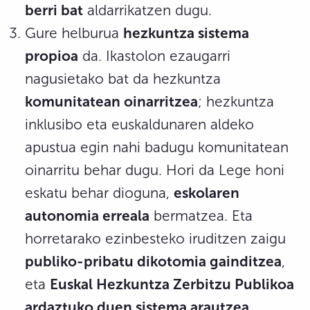
berri bat
aldarrikatzen dugu.
Gure helburua
hezkuntza sistema
propioa
da. Ikastolon ezaugarri
nagusietako bat da hezkuntza
komunitatean oinarritzea
; hezkuntza
inklusibo eta euskaldunaren aldeko
apustua egin nahi badugu komunitatean
oinarritu behar dugu. Hori da Lege honi
eskatu behar dioguna,
eskolaren
autonomia erreala
bermatzea. Eta
horretarako ezinbesteko iruditzen zaigu
publiko-pribatu dikotomia gainditzea
,
eta
Euskal Hezkuntza Zerbitzu Publikoa
ardaztuko duen sistema arautzea
.