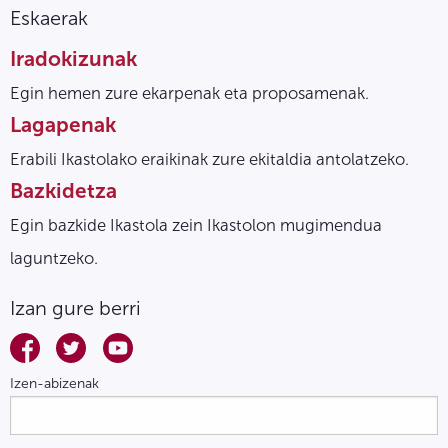
Eskaerak
Iradokizunak
Egin hemen zure ekarpenak eta proposamenak.
Lagapenak
Erabili Ikastolako eraikinak zure ekitaldia antolatzeko.
Bazkidetza
Egin bazkide Ikastola zein Ikastolon mugimendua
laguntzeko.
Izan gure berri
Izen-abizenak