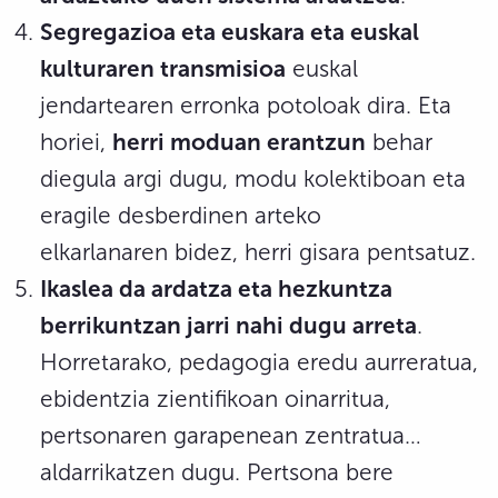
Segregazioa eta euskara eta euskal
kulturaren transmisioa
euskal
jendartearen erronka potoloak dira. Eta
horiei,
herri moduan erantzun
behar
diegula argi dugu, modu kolektiboan eta
eragile desberdinen arteko
elkarlanaren bidez, herri gisara pentsatuz.
Ikaslea da ardatza eta hezkuntza
berrikuntzan jarri nahi dugu arreta
.
Horretarako, pedagogia eredu aurreratua,
ebidentzia zientifikoan oinarritua,
pertsonaren garapenean zentratua…
aldarrikatzen dugu. Pertsona bere