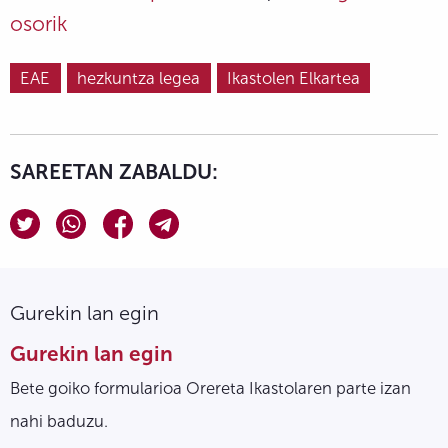
osorik
EAE
hezkuntza legea
Ikastolen Elkartea
SAREETAN ZABALDU:
Gurekin lan egin
Gurekin lan egin
Bete goiko formularioa Orereta Ikastolaren parte izan
nahi baduzu.