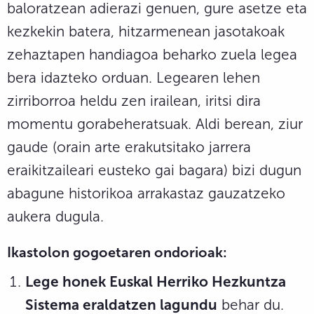
baloratzean adierazi genuen, gure asetze eta
kezkekin batera, hitzarmenean jasotakoak
zehaztapen handiagoa beharko zuela legea
bera idazteko orduan. Legearen lehen
zirriborroa heldu zen irailean, iritsi dira
momentu gorabeheratsuak. Aldi berean, ziur
gaude (orain arte erakutsitako jarrera
eraikitzaileari eusteko gai bagara) bizi dugun
abagune historikoa arrakastaz gauzatzeko
aukera dugula.
Ikastolon gogoetaren ondorioak:
Lege honek Euskal Herriko Hezkuntza
Sistema eraldatzen lagundu
behar du.