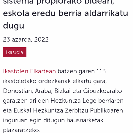
sistema propiorako bidean,
eskola eredu berria aldarrikatu
dugu
23 azaroa, 2022
Ikastola
Ikastolen Elkartean
batzen garen 113
ikastoletako ordezkariak elkartu gara,
Donostian, Araba, Bizkai eta Gipuzkoarako
garatzen ari den Hezkuntza Lege berriaren
eta Euskal Hezkuntza Zerbitzu Publikoaren
inguruan egin ditugun hausnarketak
plazaratzeko.