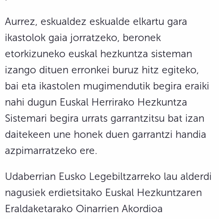
Aurrez, eskualdez eskualde elkartu gara
ikastolok gaia jorratzeko, beronek
etorkizuneko euskal hezkuntza sisteman
izango dituen erronkei buruz hitz egiteko,
bai eta ikastolen mugimendutik begira eraiki
nahi dugun Euskal Herrirako Hezkuntza
Sistemari begira urrats garrantzitsu bat izan
daitekeen une honek duen garrantzi handia
azpimarratzeko ere.
Udaberrian Eusko Legebiltzarreko lau alderdi
nagusiek erdietsitako Euskal Hezkuntzaren
Eraldaketarako Oinarrien Akordioa