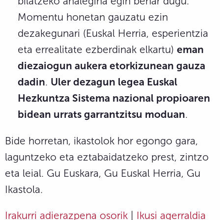
bilatzeko ahalegina egin behar dugu.
Momentu honetan gauzatu ezin
dezakegunari (Euskal Herria, esperientzia
eta errealitate ezberdinak elkartu)
eman
diezaiogun aukera etorkizunean gauza
dadin
.
Uler dezagun legea Euskal
Hezkuntza Sistema nazional propioaren
bidean urrats garrantzitsu moduan
.
Bide horretan, ikastolok hor egongo gara,
laguntzeko eta eztabaidatzeko prest, zintzo
eta leial. Gu Euskara, Gu Euskal Herria, Gu
Ikastola.
Irakurri adierazpena osorik
|
Ikusi agerraldia