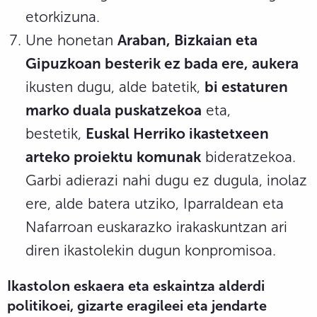
etorkizuna.
Une honetan
Araban, Bizkaian eta
Gipuzkoan besterik ez bada ere, aukera
ikusten dugu, alde batetik,
bi estaturen
marko duala puskatzekoa
eta,
bestetik,
Euskal Herriko ikastetxeen
arteko proiektu komunak
bideratzekoa.
Garbi adierazi nahi dugu ez dugula, inolaz
ere, alde batera utziko, Iparraldean eta
Nafarroan euskarazko irakaskuntzan ari
diren ikastolekin dugun konpromisoa.
Ikastolon eskaera eta eskaintza alderdi
politikoei, gizarte eragileei eta jendarte