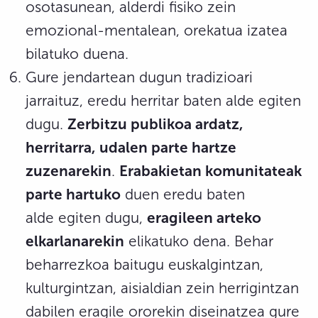
osotasunean, alderdi fisiko zein
emozional-mentalean, orekatua izatea
bilatuko duena.
Gure jendartean dugun tradizioari
jarraituz, eredu herritar baten alde egiten
dugu.
Zerbitzu publikoa ardatz,
herritarra, udalen parte hartze
zuzenarekin
.
Erabakietan komunitateak
parte hartuko
duen eredu baten
alde egiten dugu,
eragileen arteko
elkarlanarekin
elikatuko dena. Behar
beharrezkoa baitugu euskalgintzan,
kulturgintzan, aisialdian zein herrigintzan
dabilen eragile ororekin diseinatzea gure