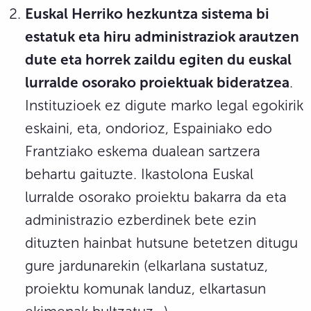
Euskal Herriko hezkuntza sistema bi
estatuk eta hiru administraziok arautzen
dute eta horrek zaildu egiten du euskal
lurralde osorako proiektuak bideratzea
.
Instituzioek ez digute marko legal egokirik
eskaini, eta, ondorioz, Espainiako edo
Frantziako eskema dualean sartzera
behartu gaituzte. Ikastolona Euskal
lurralde osorako proiektu bakarra da eta
administrazio ezberdinek bete ezin
dituzten hainbat hutsune betetzen ditugu
gure jardunarekin (elkarlana sustatuz,
proiektu komunak landuz, elkartasun