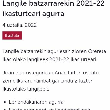
Langile batzarrarekin 2021-22
ikasturteari agurra
4 uztaila, 2022
Ikastola
Langile batzarrekin agur esan zioten Orereta
Ikastolako langileek 2021-22 ikasturteari.
Joan den ostegunean Añabitarten ospatu
zen bilkuran, hainbat gai landu zituzten
Ikastolako langileek:
Lehendakariaren agurra
Ikastolaren berri: gai pedagogikoak,