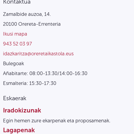
Kontaktua
Zamalbide auzoa, 14.
20100 Orereta-Errenteria
Ikusi mapa
943 52 03 97
idazkaritza@oreretaikastola.eus
Bulegoak
Añabitarte: 08:00-13:30/14:00-16:30
Esmalteria: 15:30-17:30
Eskaerak
Iradokizunak
Egin hemen zure ekarpenak eta proposamenak.
Lagapenak