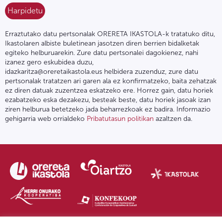
Erraztutako datu pertsonalak ORERETA IKASTOLA-k tratatuko ditu,
Ikastolaren albiste buletinean jasotzen diren berrien bidalketak
egiteko helburuarekin. Zure datu pertsonalei dagokienez, nahi
izanez gero eskubidea duzu,
idazkaritza@oreretaikastola.eus helbidera zuzenduz, zure datu
pertsonalak tratatzen ari garen ala ez konfirmatzeko, baita zehatzak
ez diren datuak zuzentzea eskatzeko ere. Horrez gain, datu horiek
ezabatzeko eska dezakezu, besteak beste, datu horiek jasoak izan
ziren helburua betetzeko jada beharrezkoak ez badira. Informazio
gehigarria web orrialdeko
Pribatutasun politikan
azaltzen da.