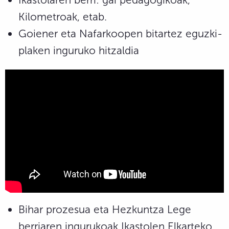
Kilometroak, etab.
Goiener eta Nafarkoopen bitartez eguzki-
plaken inguruko hitzaldia
Bihar prozesua eta Hezkuntza Lege
berriaren ingurukoak Ikastolen Elkarteko