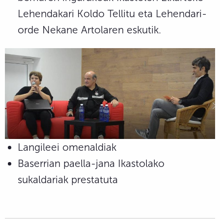
Lehendakari Koldo Tellitu eta Lehendari-
orde Nekane Artolaren eskutik.
Langileei omenaldiak
Baserrian paella-jana Ikastolako
sukaldariak prestatuta