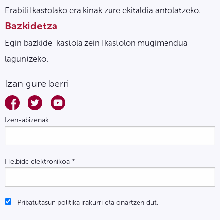
Erabili Ikastolako eraikinak zure ekitaldia antolatzeko.
Bazkidetza
Egin bazkide Ikastola zein Ikastolon mugimendua
laguntzeko.
Izan gure berri
Izen-abizenak
Helbide elektronikoa
*
Pribatutasun politika irakurri eta onartzen dut.