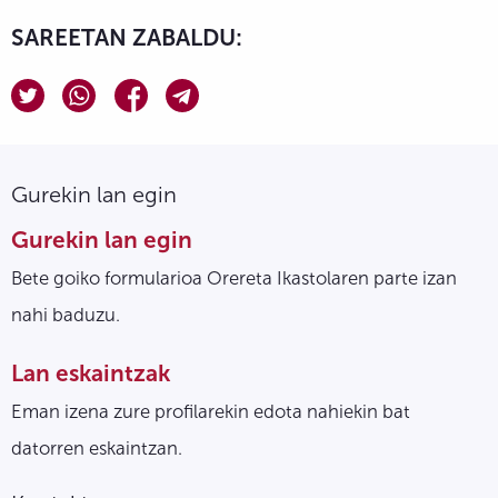
SAREETAN ZABALDU:
Gurekin lan egin
Gurekin lan egin
Bete goiko formularioa Orereta Ikastolaren parte izan
nahi baduzu.
Lan eskaintzak
Eman izena zure profilarekin edota nahiekin bat
datorren eskaintzan.