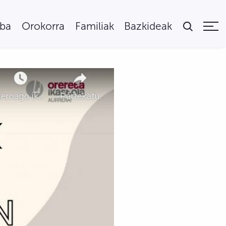
uba
Orokorra
Familiak
Bazkideak