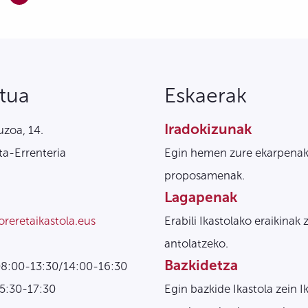
tua
Eskaerak
Iradokizunak
zoa, 14.
a-Errenteria
Egin hemen zure ekarpenak
proposamenak.
Lagapenak
oreretaikastola.eus
Erabili Ikastolako eraikinak 
antolatzeko.
Bazkidetza
08:00-13:30/14:00-16:30
15:30-17:30
Egin bazkide Ikastola zein I