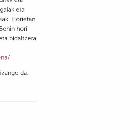
gaiak eta
eak. Horietan
 Behin hori
eta bidaltzera
ena/
izango da.