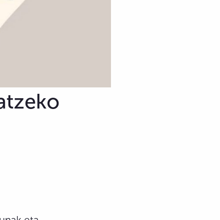
atzeko
dunak eta