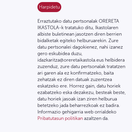
Erraztutako datu pertsonalak ORERETA
IKASTOLA-k tratatuko ditu, Ikastolaren
albiste buletinean jasotzen diren berrien
bidalketak egiteko helburuarekin. Zure
datu pertsonalei dagokienez, nahi izanez
gero eskubidea duzu,
idazkaritza@oreretaikastola.eus helbidera
zuzenduz, zure datu pertsonalak tratatzen
ari garen ala ez konfirmatzeko, baita
zehatzak ez diren datuak zuzentzea
eskatzeko ere. Horrez gain, datu horiek
ezabatzeko eska dezakezu, besteak beste,
datu horiek jasoak izan ziren helburua
betetzeko jada beharrezkoak ez badira.
Informazio gehigarria web orrialdeko
Pribatutasun politikan
azaltzen da.