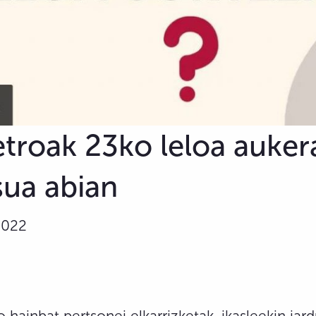
troak 23ko leloa auker
ua abian
2022
hainbat pertsonei elkarrizketak, ikasleekin jar