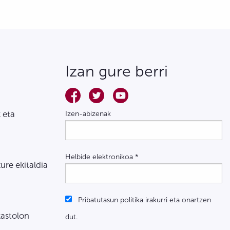
Izan gure berri
 eta
Izen-abizenak
Helbide elektronikoa
*
zure ekitaldia
Pribatutasun politika irakurri eta onartzen
kastolon
dut.