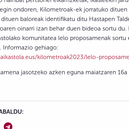
 egin ondoren, Kilometroak-ek jorratuko dituen 
 dituen baloreak identifikatu ditu Hastapen Tald
eloaren oinarri izan behar duen bideoa sortu du.
kastolako komunitatea lelo proposamenak sortu 
. Informazio gehiago:
etaikastola.eus/kilometroak2023/lelo-proposam
amena jasotzeko azken eguna maiatzaren 16a 
ABALDU: