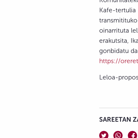
Kafe-tertulia
transmitituko
oinarrituta l
erakutsita, I
gonbidatu da
https://orer
Leloa-propos
SAREETAN Z