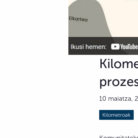
Kilome
prozes
10 maiatza, 
Kilometroak
Komunitateko 