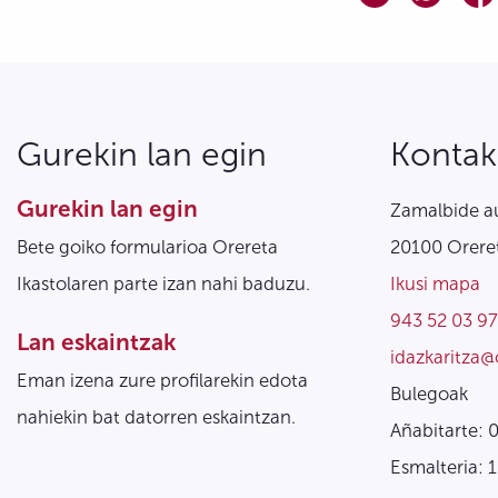
Gurekin lan egin
Kontak
Gurekin lan egin
Zamalbide au
Bete goiko formularioa Orereta
20100 Oreret
Ikastolaren parte izan nahi baduzu.
Ikusi mapa
943 52 03 97
Lan eskaintzak
idazkaritza@
Eman izena zure profilarekin edota
Bulegoak
nahiekin bat datorren eskaintzan.
Añabitarte: 
Esmalteria: 