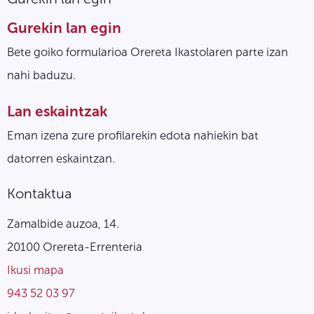
Gurekin lan egin
Bete goiko formularioa Orereta Ikastolaren parte izan
nahi baduzu.
Lan eskaintzak
Eman izena zure profilarekin edota nahiekin bat
datorren eskaintzan.
Kontaktua
Zamalbide auzoa, 14.
20100 Orereta-Errenteria
Ikusi mapa
943 52 03 97