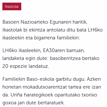
Ikastola
Basoen Nazioarteko Egunaren haritik,
Ikastolak bi ekintza antolatu ditu bata LH6ko
ikasleekin eta bigarrena familiekin:
LH6ko ikasleekin, EA30aren barruan,
landaketa egin dute: basoberritzea bertako
20 espezie landatuz.
Familiekin Baso-eskola garbitu dugu. Azken
honetan mokadutxoarentzat tartea ere izan
da. Uriña harategikoek oparitutako txorixo
goxoa jan dute bertaratuek.