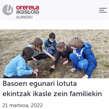
Basoen egunari lotuta
ekintzak ikasle zein familiekin
21 martxoa, 2022