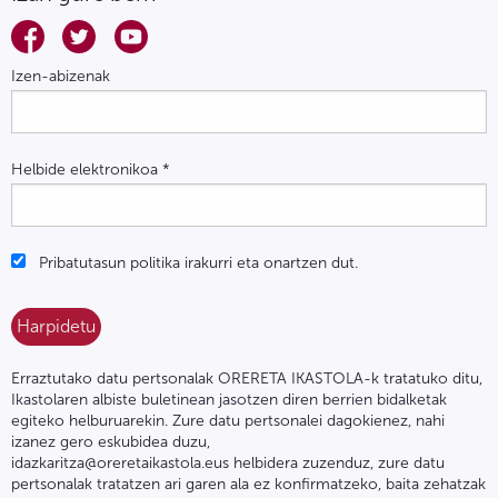
Izen-abizenak
Helbide elektronikoa
*
Pribatutasun politika irakurri eta onartzen dut.
Erraztutako datu pertsonalak ORERETA IKASTOLA-k tratatuko ditu,
Ikastolaren albiste buletinean jasotzen diren berrien bidalketak
egiteko helburuarekin. Zure datu pertsonalei dagokienez, nahi
izanez gero eskubidea duzu,
idazkaritza@oreretaikastola.eus helbidera zuzenduz, zure datu
pertsonalak tratatzen ari garen ala ez konfirmatzeko, baita zehatzak