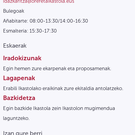
idazkaritza@oreretaikastola.eus
Bulegoak
Añabitarte: 08:00-13:30/14:00-16:30
Esmalteria: 15:30-17:30
Eskaerak
Iradokizunak
Egin hemen zure ekarpenak eta proposamenak.
Lagapenak
Erabili Ikastolako eraikinak zure ekitaldia antolatzeko.
Bazkidetza
Egin bazkide Ikastola zein Ikastolon mugimendua
laguntzeko.
Izan gure berri