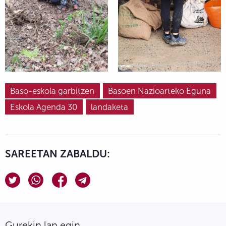
Baso-eskola garbitzen
Basoen Nazioarteko Eguna
Eskola Agenda 30
landaketa
SAREETAN ZABALDU:
Gurekin lan egin