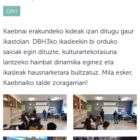
DBH
Kaebnai erakundeko kideak izan ditugu gaur
ikastolan. DBH3ko ikasleekin bi orduko
saioak egin dituzte, kulturartekotasuna
lantzeko hainbat dinamika eginez eta
ikasleak hausnarketara bultzatuz. Mila esker,
Kaebnaiko talde zoragarriari!