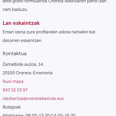
Bete goiko formularioa Orereta Ikastolaren parte izan
nahi baduzu.
Lan eskaintzak
Eman izena zure profilarekin edota nahiekin bat
datorren eskaintzan.
Kontaktua
Zamalbide auzoa, 14.
20100 Orereta-Errenteria
Ikusi mapa
943 52 03 97
idazkaritza@oreretaikastola.eus
Bulegoak
Añabitarte: 08:00-13:30/14:00-16:30