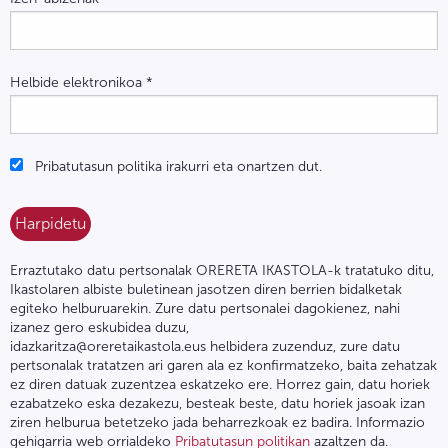
Helbide elektronikoa
*
Pribatutasun politika irakurri eta onartzen dut.
Erraztutako datu pertsonalak ORERETA IKASTOLA-k tratatuko ditu,
Ikastolaren albiste buletinean jasotzen diren berrien bidalketak
egiteko helburuarekin. Zure datu pertsonalei dagokienez, nahi
izanez gero eskubidea duzu,
idazkaritza@oreretaikastola.eus helbidera zuzenduz, zure datu
pertsonalak tratatzen ari garen ala ez konfirmatzeko, baita zehatzak
ez diren datuak zuzentzea eskatzeko ere. Horrez gain, datu horiek
ezabatzeko eska dezakezu, besteak beste, datu horiek jasoak izan
ziren helburua betetzeko jada beharrezkoak ez badira. Informazio
gehigarria web orrialdeko
Pribatutasun politikan
azaltzen da.