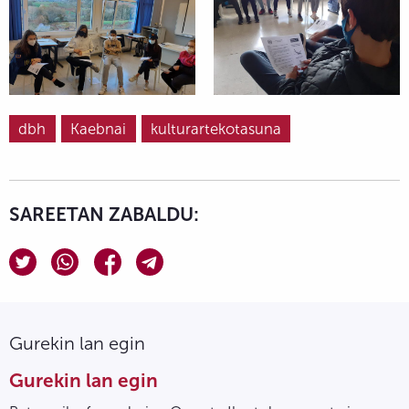
dbh
Kaebnai
kulturartekotasuna
SAREETAN ZABALDU:
Gurekin lan egin
Gurekin lan egin