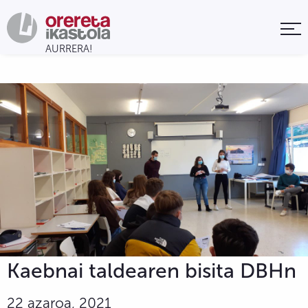
Kaebnai taldearen bisita DBHn
22 azaroa, 2021