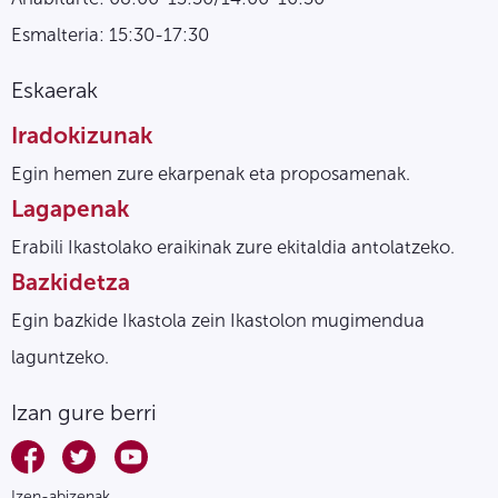
Esmalteria: 15:30-17:30
Eskaerak
Iradokizunak
Egin hemen zure ekarpenak eta proposamenak.
Lagapenak
Erabili Ikastolako eraikinak zure ekitaldia antolatzeko.
Bazkidetza
Egin bazkide Ikastola zein Ikastolon mugimendua
laguntzeko.
Izan gure berri
Izen-abizenak