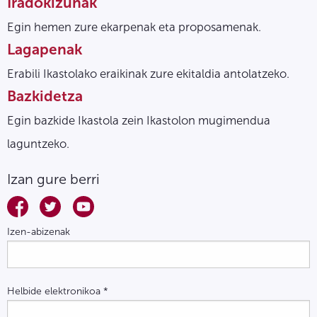
Iradokizunak
Egin hemen zure ekarpenak eta proposamenak.
Lagapenak
Erabili Ikastolako eraikinak zure ekitaldia antolatzeko.
Bazkidetza
Egin bazkide Ikastola zein Ikastolon mugimendua
laguntzeko.
Izan gure berri
Izen-abizenak
Helbide elektronikoa
*