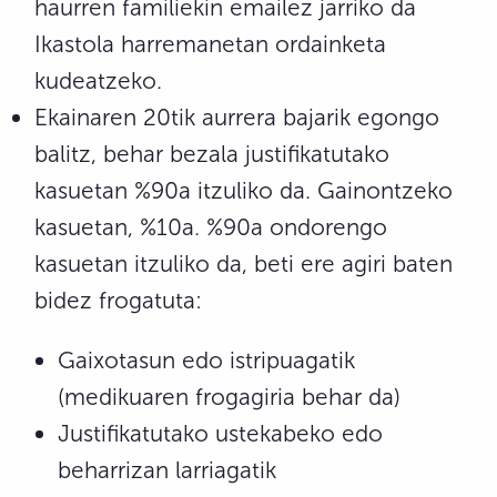
haurren familiekin emailez jarriko da
Ikastola harremanetan ordainketa
kudeatzeko.
Ekainaren 20tik aurrera bajarik egongo
balitz, behar bezala justifikatutako
kasuetan %90a itzuliko da. Gainontzeko
kasuetan, %10a. %90a ondorengo
kasuetan itzuliko da, beti ere agiri baten
bidez frogatuta:
Gaixotasun edo istripuagatik
(medikuaren frogagiria behar da)
Justifikatutako ustekabeko edo
beharrizan larriagatik