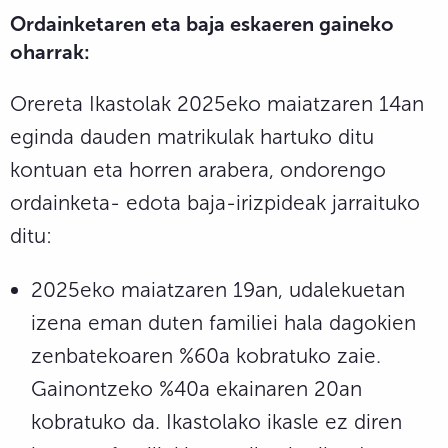
Ordainketaren eta baja eskaeren gaineko
oharrak:
Orereta Ikastolak 2025eko maiatzaren 14an
eginda dauden matrikulak hartuko ditu
kontuan eta horren arabera, ondorengo
ordainketa- edota baja-irizpideak jarraituko
ditu:
2025eko maiatzaren 19an, udalekuetan
izena eman duten familiei hala dagokien
zenbatekoaren %60a kobratuko zaie.
Gainontzeko %40a ekainaren 20an
kobratuko da. Ikastolako ikasle ez diren