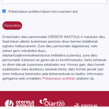
Pribatutasun politika irakurri eta onartzen dut.
Erraztutako datu pertsonalak ORERETA IKASTOLA-k tratatuko ditu,
Ikastolaren albiste buletinean jasotzen diren berrien bidalketak
egiteko helburuarekin. Zure datu pertsonalei dagokienez, nahi
izanez gero eskubidea duzu,
idazkaritza@oreretaikastola.eus helbidera zuzenduz, zure datu
pertsonalak tratatzen ari garen ala ez konfirmatzeko, baita zehatzak
ez diren datuak zuzentzea eskatzeko ere. Horrez gain, datu horiek
ezabatzeko eska dezakezu, besteak beste, datu horiek jasoak izan
ziren helburua betetzeko jada beharrezkoak ez badira. Informazio
gehigarria web orrialdeko
Pribatutasun politikan
azaltzen da.