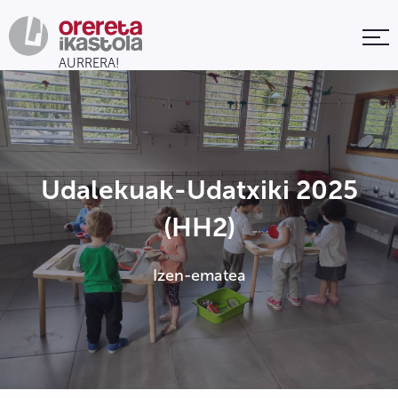
Udalekuak-Udatxiki 2025
(HH2)
Izen-ematea