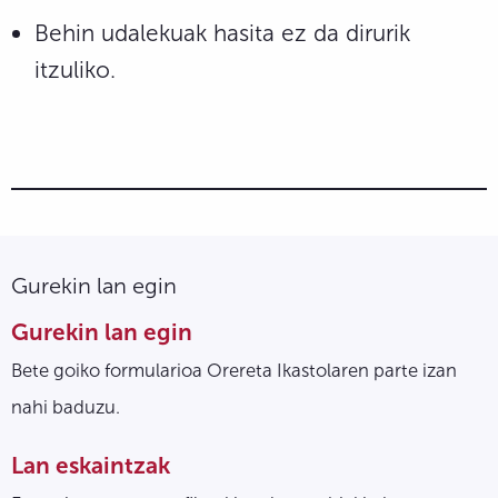
Behin udalekuak hasita ez da dirurik
itzuliko.
Gurekin lan egin
Gurekin lan egin
Bete goiko formularioa Orereta Ikastolaren parte izan
nahi baduzu.
Lan eskaintzak