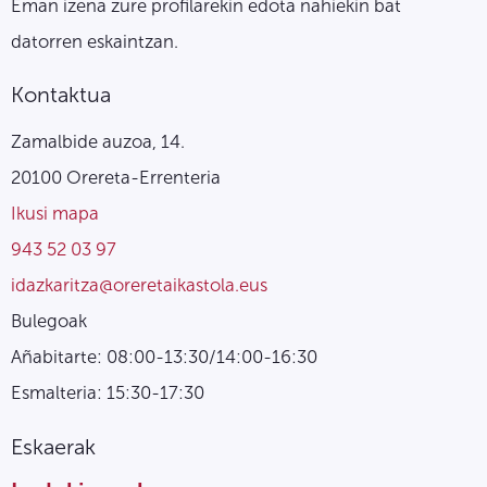
Eman izena zure profilarekin edota nahiekin bat
datorren eskaintzan.
Kontaktua
Zamalbide auzoa, 14.
20100 Orereta-Errenteria
Ikusi mapa
943 52 03 97
idazkaritza@oreretaikastola.eus
Bulegoak
Añabitarte: 08:00-13:30/14:00-16:30
Esmalteria: 15:30-17:30
Eskaerak