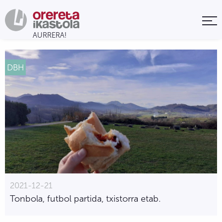
DBH
2021-12-21
Tonbola, futbol partida, txistorra etab.