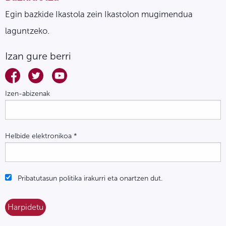
Egin bazkide Ikastola zein Ikastolon mugimendua
laguntzeko.
Izan gure berri
Izen-abizenak
Helbide elektronikoa
*
Pribatutasun politika irakurri eta onartzen dut.