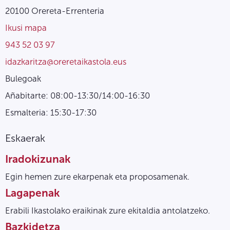
20100 Orereta-Errenteria
Ikusi mapa
943 52 03 97
idazkaritza@oreretaikastola.eus
Bulegoak
Añabitarte: 08:00-13:30/14:00-16:30
Esmalteria: 15:30-17:30
Eskaerak
Iradokizunak
Egin hemen zure ekarpenak eta proposamenak.
Lagapenak
Erabili Ikastolako eraikinak zure ekitaldia antolatzeko.
Bazkidetza