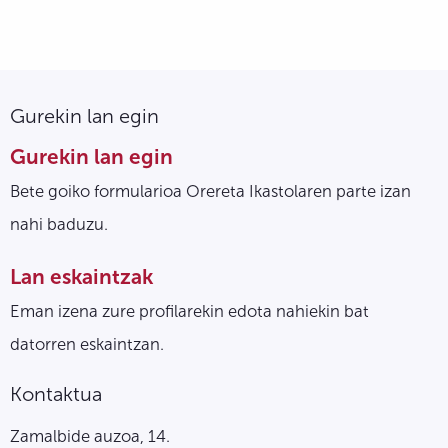
Gurekin lan egin
Gurekin lan egin
Bete goiko formularioa Orereta Ikastolaren parte izan
nahi baduzu.
Lan eskaintzak
Eman izena zure profilarekin edota nahiekin bat
datorren eskaintzan.
Kontaktua
Zamalbide auzoa, 14.