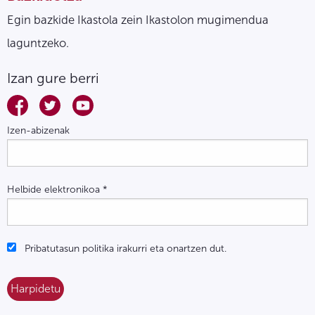
Egin bazkide Ikastola zein Ikastolon mugimendua
laguntzeko.
Izan gure berri
Izen-abizenak
Helbide elektronikoa
*
Pribatutasun politika irakurri eta onartzen dut.