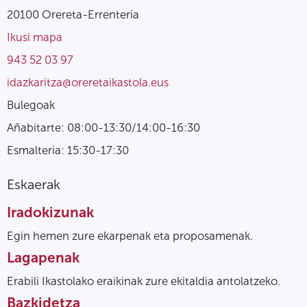
20100 Orereta-Errenteria
Ikusi mapa
943 52 03 97
idazkaritza@oreretaikastola.eus
Bulegoak
Añabitarte: 08:00-13:30/14:00-16:30
Esmalteria: 15:30-17:30
Eskaerak
Iradokizunak
Egin hemen zure ekarpenak eta proposamenak.
Lagapenak
Erabili Ikastolako eraikinak zure ekitaldia antolatzeko.
Bazkidetza