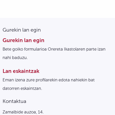
Gurekin lan egin
Gurekin lan egin
Bete goiko formularioa Orereta Ikastolaren parte izan
nahi baduzu.
Lan eskaintzak
Eman izena zure profilarekin edota nahiekin bat
datorren eskaintzan.
Kontaktua
Zamalbide auzoa, 14.