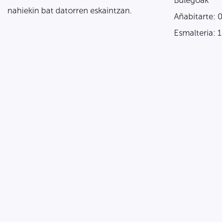
Bulegoak
nahiekin bat datorren eskaintzan.
Añabitarte: 
Esmalteria: 