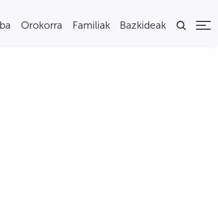
uba
Orokorra
Familiak
Bazkideak