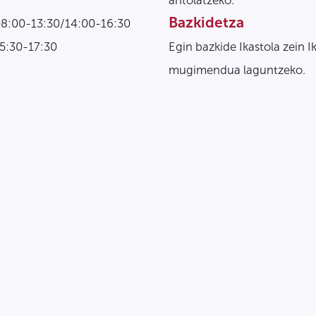
antolatzeko.
Bazkidetza
08:00-13:30/14:00-16:30
15:30-17:30
Egin bazkide Ikastola zein I
mugimendua laguntzeko.