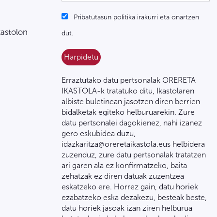
Pribatutasun politika irakurri eta onartzen
kastolon
dut.
Erraztutako datu pertsonalak ORERETA
IKASTOLA-k tratatuko ditu, Ikastolaren
albiste buletinean jasotzen diren berrien
bidalketak egiteko helburuarekin. Zure
datu pertsonalei dagokienez, nahi izanez
gero eskubidea duzu,
idazkaritza@oreretaikastola.eus helbidera
zuzenduz, zure datu pertsonalak tratatzen
ari garen ala ez konfirmatzeko, baita
zehatzak ez diren datuak zuzentzea
eskatzeko ere. Horrez gain, datu horiek
ezabatzeko eska dezakezu, besteak beste,
datu horiek jasoak izan ziren helburua