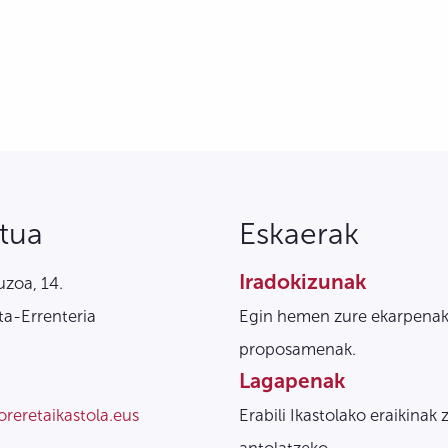
tua
Eskaerak
Iradokizunak
zoa, 14.
a-Errenteria
Egin hemen zure ekarpenak
proposamenak.
Lagapenak
oreretaikastola.eus
Erabili Ikastolako eraikinak 