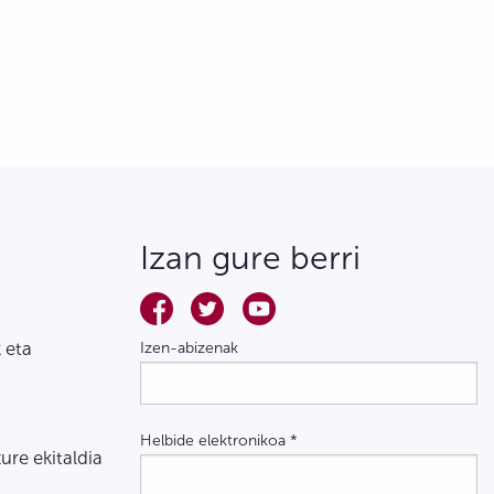
Izan gure berri
 eta
Izen-abizenak
Helbide elektronikoa
*
zure ekitaldia