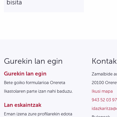
bisita
Gurekin lan egin
Kontak
Gurekin lan egin
Zamalbide au
Bete goiko formularioa Orereta
20100 Oreret
Ikastolaren parte izan nahi baduzu.
Ikusi mapa
943 52 03 97
Lan eskaintzak
idazkaritza@
Eman izena zure profilarekin edota