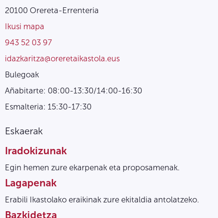
20100 Orereta-Errenteria
Ikusi mapa
943 52 03 97
idazkaritza@oreretaikastola.eus
Bulegoak
Añabitarte: 08:00-13:30/14:00-16:30
Esmalteria: 15:30-17:30
Eskaerak
Iradokizunak
Egin hemen zure ekarpenak eta proposamenak.
Lagapenak
Erabili Ikastolako eraikinak zure ekitaldia antolatzeko.
Bazkidetza