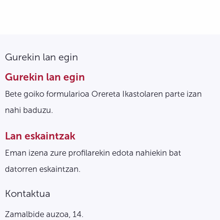
Gurekin lan egin
Gurekin lan egin
Bete goiko formularioa Orereta Ikastolaren parte izan
nahi baduzu.
Lan eskaintzak
Eman izena zure profilarekin edota nahiekin bat
datorren eskaintzan.
Kontaktua
Zamalbide auzoa, 14.