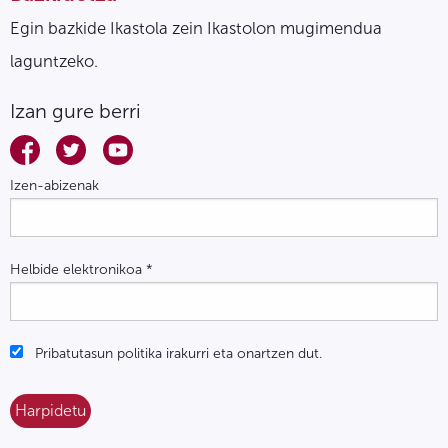
Egin bazkide Ikastola zein Ikastolon mugimendua
laguntzeko.
Izan gure berri
Izen-abizenak
Helbide elektronikoa
*
Pribatutasun politika irakurri eta onartzen dut.