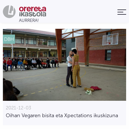
DBH
2021-12-03
Oihan Vegaren bisita eta Xpectations ikuskizuna