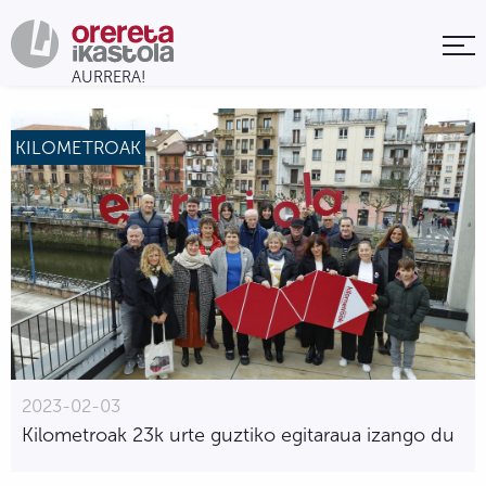
KILOMETROAK
2023-02-03
Kilometroak 23k urte guztiko egitaraua izango du