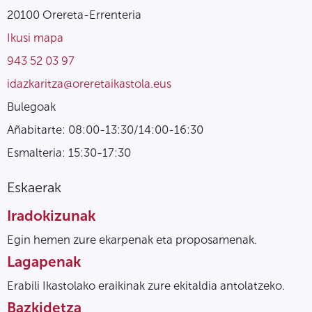
20100 Orereta-Errenteria
Ikusi mapa
943 52 03 97
idazkaritza@oreretaikastola.eus
Bulegoak
Añabitarte: 08:00-13:30/14:00-16:30
Esmalteria: 15:30-17:30
Eskaerak
Iradokizunak
Egin hemen zure ekarpenak eta proposamenak.
Lagapenak
Erabili Ikastolako eraikinak zure ekitaldia antolatzeko.
Bazkidetza