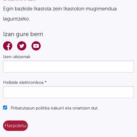
Egin bazkide Ikastola zein Ikastolon mugimendua
laguntzeko.
Izan gure berri
Izen-abizenak
Helbide elektronikoa
*
Pribatutasun politika irakurri eta onartzen dut.