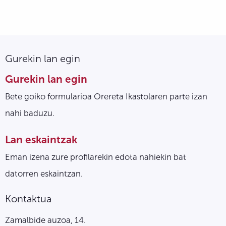
Gurekin lan egin
Gurekin lan egin
Bete goiko formularioa Orereta Ikastolaren parte izan
nahi baduzu.
Lan eskaintzak
Eman izena zure profilarekin edota nahiekin bat
datorren eskaintzan.
Kontaktua
Zamalbide auzoa, 14.