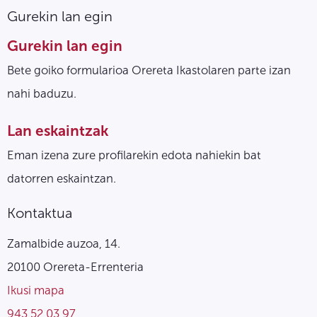
Gurekin lan egin
Gurekin lan egin
Bete goiko formularioa Orereta Ikastolaren parte izan
nahi baduzu.
Lan eskaintzak
Eman izena zure profilarekin edota nahiekin bat
datorren eskaintzan.
Kontaktua
Zamalbide auzoa, 14.
20100 Orereta-Errenteria
Ikusi mapa
943 52 03 97