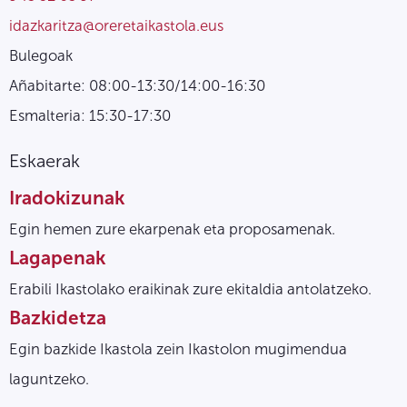
idazkaritza@oreretaikastola.eus
Bulegoak
Añabitarte: 08:00-13:30/14:00-16:30
Esmalteria: 15:30-17:30
Eskaerak
Iradokizunak
Egin hemen zure ekarpenak eta proposamenak.
Lagapenak
Erabili Ikastolako eraikinak zure ekitaldia antolatzeko.
Bazkidetza
Egin bazkide Ikastola zein Ikastolon mugimendua
laguntzeko.