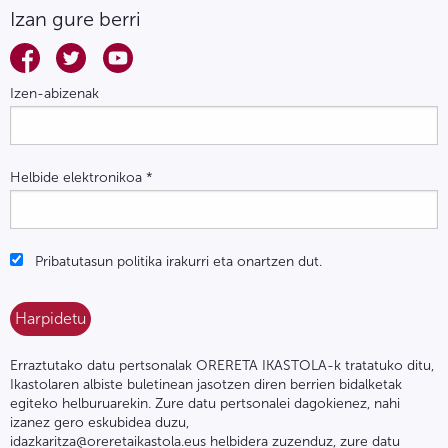
Izan gure berri
Izen-abizenak
Helbide elektronikoa
*
Pribatutasun politika irakurri eta onartzen dut.
Erraztutako datu pertsonalak ORERETA IKASTOLA-k tratatuko ditu,
Ikastolaren albiste buletinean jasotzen diren berrien bidalketak
egiteko helburuarekin. Zure datu pertsonalei dagokienez, nahi
izanez gero eskubidea duzu,
idazkaritza@oreretaikastola.eus helbidera zuzenduz, zure datu