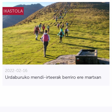
IKASTOLA
2022-02-16
Urdaburuko mendi-irteerak berriro ere martxan