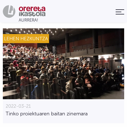
LEHEN HEZKUNTZA
2022-03-21
Tinko proiektuaren baitan zinemara