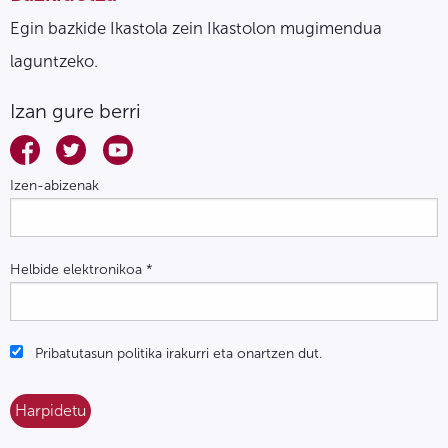
Egin bazkide Ikastola zein Ikastolon mugimendua
laguntzeko.
Izan gure berri
Izen-abizenak
Helbide elektronikoa
*
Pribatutasun politika irakurri eta onartzen dut.