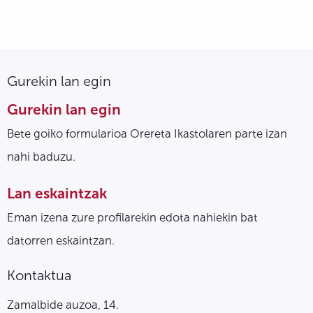
Gurekin lan egin
Gurekin lan egin
Bete goiko formularioa Orereta Ikastolaren parte izan
nahi baduzu.
Lan eskaintzak
Eman izena zure profilarekin edota nahiekin bat
datorren eskaintzan.
Kontaktua
Zamalbide auzoa, 14.