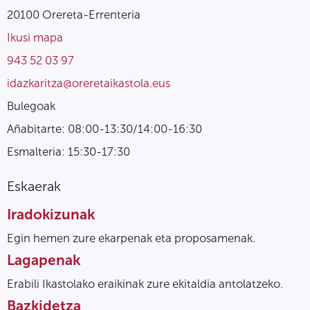
20100 Orereta-Errenteria
Ikusi mapa
943 52 03 97
idazkaritza@oreretaikastola.eus
Bulegoak
Añabitarte: 08:00-13:30/14:00-16:30
Esmalteria: 15:30-17:30
Eskaerak
Iradokizunak
Egin hemen zure ekarpenak eta proposamenak.
Lagapenak
Erabili Ikastolako eraikinak zure ekitaldia antolatzeko.
Bazkidetza