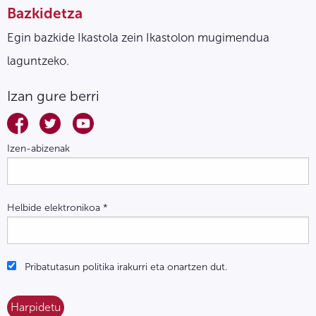
Bazkidetza
Egin bazkide Ikastola zein Ikastolon mugimendua
laguntzeko.
Izan gure berri
Izen-abizenak
Helbide elektronikoa
*
Pribatutasun politika irakurri eta onartzen dut.