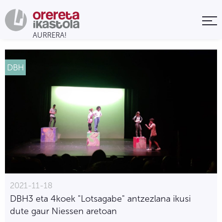
DBH
2021-11-18
DBH3 eta 4koek "Lotsagabe" antzezlana ikusi
dute gaur Niessen aretoan