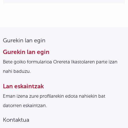
Gurekin lan egin
Gurekin lan egin
Bete goiko formularioa Orereta Ikastolaren parte izan
nahi baduzu.
Lan eskaintzak
Eman izena zure profilarekin edota nahiekin bat
datorren eskaintzan.
Kontaktua