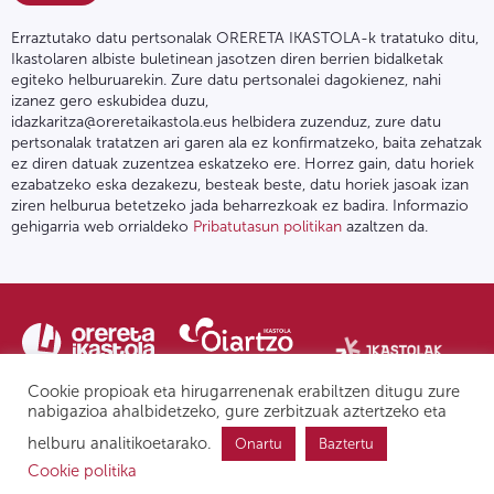
Erraztutako datu pertsonalak ORERETA IKASTOLA-k tratatuko ditu,
Ikastolaren albiste buletinean jasotzen diren berrien bidalketak
egiteko helburuarekin. Zure datu pertsonalei dagokienez, nahi
izanez gero eskubidea duzu,
idazkaritza@oreretaikastola.eus helbidera zuzenduz, zure datu
pertsonalak tratatzen ari garen ala ez konfirmatzeko, baita zehatzak
ez diren datuak zuzentzea eskatzeko ere. Horrez gain, datu horiek
ezabatzeko eska dezakezu, besteak beste, datu horiek jasoak izan
ziren helburua betetzeko jada beharrezkoak ez badira. Informazio
gehigarria web orrialdeko
Pribatutasun politikan
azaltzen da.
Cookie propioak eta hirugarrenenak erabiltzen ditugu zure
nabigazioa ahalbidetzeko, gure zerbitzuak aztertzeko eta
helburu analitikoetarako.
Onartu
Baztertu
Pribatutasun politika | Lege oharra
Postontzi etikoa
IPD
Cookie politika