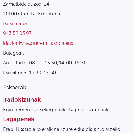
Zamalbide auzoa, 14.
20100 Orereta-Errenteria
Ikusi mapa
943 52 03 97
idazkaritza@oreretaikastola.eus
Bulegoak
Añabitarte: 08:00-13:30/14:00-16:30
Esmalteria: 15:30-17:30
Eskaerak
Iradokizunak
Egin hemen zure ekarpenak eta proposamenak.
Lagapenak
Erabili Ikastolako eraikinak zure ekitaldia antolatzeko.