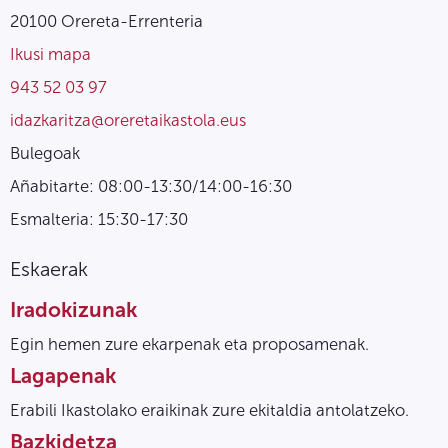
20100 Orereta-Errenteria
Ikusi mapa
943 52 03 97
idazkaritza@oreretaikastola.eus
Bulegoak
Añabitarte: 08:00-13:30/14:00-16:30
Esmalteria: 15:30-17:30
Eskaerak
Iradokizunak
Egin hemen zure ekarpenak eta proposamenak.
Lagapenak
Erabili Ikastolako eraikinak zure ekitaldia antolatzeko.
Bazkidetza