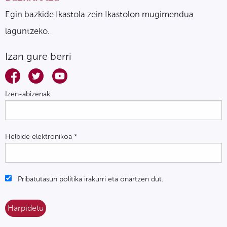
Egin bazkide Ikastola zein Ikastolon mugimendua
laguntzeko.
Izan gure berri
Izen-abizenak
Helbide elektronikoa
*
Pribatutasun politika irakurri eta onartzen dut.