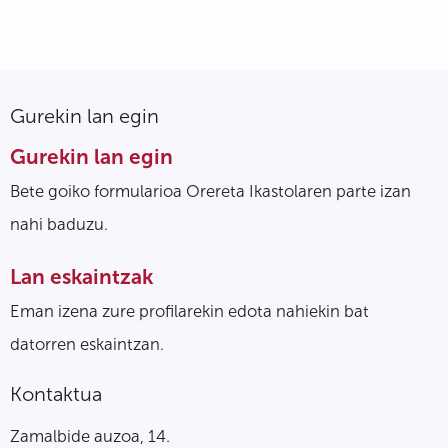
Gurekin lan egin
Gurekin lan egin
Bete goiko formularioa Orereta Ikastolaren parte izan
nahi baduzu.
Lan eskaintzak
Eman izena zure profilarekin edota nahiekin bat
datorren eskaintzan.
Kontaktua
Zamalbide auzoa, 14.