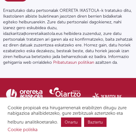
Erraztutako datu pertsonalak ORERETA IKASTOLA-k tratatuko ditu,
Ikastolaren albiste buletinean jasotzen diren berrien bidalketak
egiteko helburuarekin. Zure datu pertsonalei dagokienez, nahi
izanez gero eskubidea duzu,
idazkaritza@oreretaikastola.eus helbidera zuzenduz, zure datu
pertsonalak tratatzen ari garen ala ez konfirmatzeko, baita zehatzak
ez diren datuak zuzentzea eskatzeko ere. Horrez gain, datu horiek
ezabatzeko eska dezakezu, besteak beste, datu horiek jasoak izan
ziren helburua betetzeko jada beharrezkoak ez badira. Informazio
gehigarria web orrialdeko
Pribatutasun politikan
azaltzen da.
Cookie propioak eta hirugarrenenak erabiltzen ditugu zure
nabigazioa ahalbidetzeko, gure zerbitzuak aztertzeko eta
helburu analitikoetarako.
Onartu
Baztertu
Pribatutasun politika | Lege oharra
Postontzi etikoa
IPD
Cookie politika