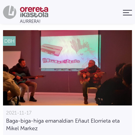
DBH
2021-11-17
Baga-biga-higa emanaldian Eñaut Elorrieta eta
Mikel Markez