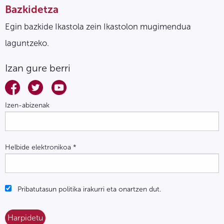
Bazkidetza
Egin bazkide Ikastola zein Ikastolon mugimendua
laguntzeko.
Izan gure berri
Izen-abizenak
Helbide elektronikoa
*
Pribatutasun politika irakurri eta onartzen dut.