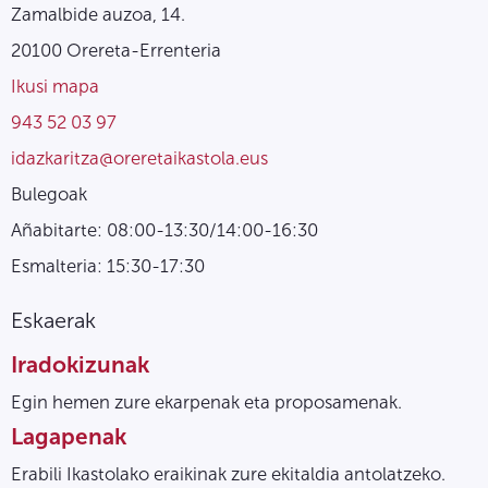
Zamalbide auzoa, 14.
20100 Orereta-Errenteria
Ikusi mapa
943 52 03 97
idazkaritza@oreretaikastola.eus
Bulegoak
Añabitarte: 08:00-13:30/14:00-16:30
Esmalteria: 15:30-17:30
Eskaerak
Iradokizunak
Egin hemen zure ekarpenak eta proposamenak.
Lagapenak
Erabili Ikastolako eraikinak zure ekitaldia antolatzeko.