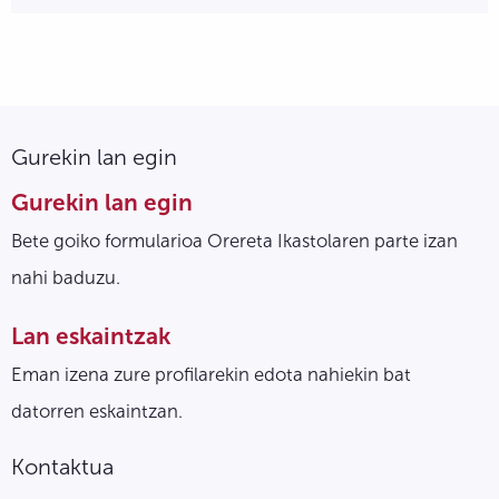
Gurekin lan egin
Gurekin lan egin
Bete goiko formularioa Orereta Ikastolaren parte izan
nahi baduzu.
Lan eskaintzak
Eman izena zure profilarekin edota nahiekin bat
datorren eskaintzan.
Kontaktua