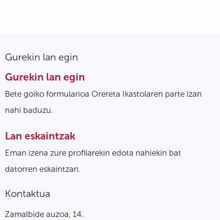
Gurekin lan egin
Gurekin lan egin
Bete goiko formularioa Orereta Ikastolaren parte izan
nahi baduzu.
Lan eskaintzak
Eman izena zure profilarekin edota nahiekin bat
datorren eskaintzan.
Kontaktua
Zamalbide auzoa, 14.