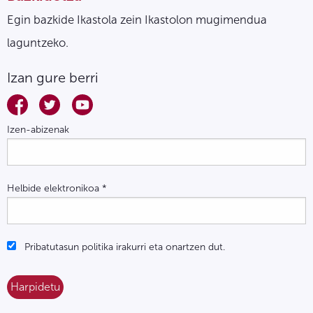
Egin bazkide Ikastola zein Ikastolon mugimendua
laguntzeko.
Izan gure berri
Izen-abizenak
Helbide elektronikoa
*
Pribatutasun politika irakurri eta onartzen dut.