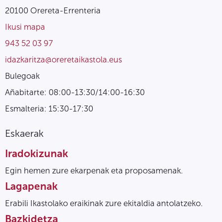
20100 Orereta-Errenteria
Ikusi mapa
943 52 03 97
idazkaritza@oreretaikastola.eus
Bulegoak
Añabitarte: 08:00-13:30/14:00-16:30
Esmalteria: 15:30-17:30
Eskaerak
Iradokizunak
Egin hemen zure ekarpenak eta proposamenak.
Lagapenak
Erabili Ikastolako eraikinak zure ekitaldia antolatzeko.
Bazkidetza