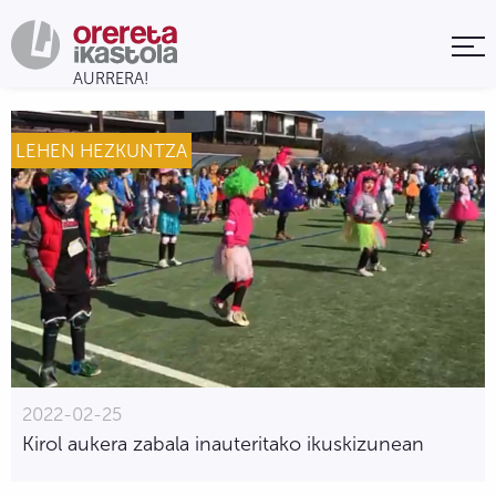
LEHEN HEZKUNTZA
2022-02-25
Kirol aukera zabala inauteritako ikuskizunean