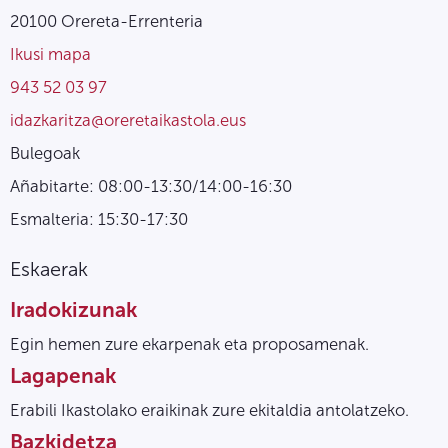
20100 Orereta-Errenteria
Ikusi mapa
943 52 03 97
idazkaritza@oreretaikastola.eus
Bulegoak
Añabitarte: 08:00-13:30/14:00-16:30
Esmalteria: 15:30-17:30
Eskaerak
Iradokizunak
Egin hemen zure ekarpenak eta proposamenak.
Lagapenak
Erabili Ikastolako eraikinak zure ekitaldia antolatzeko.
Bazkidetza