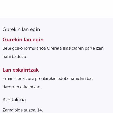
Gurekin lan egin
Gurekin lan egin
Bete goiko formularioa Orereta Ikastolaren parte izan
nahi baduzu.
Lan eskaintzak
Eman izena zure profilarekin edota nahiekin bat
datorren eskaintzan.
Kontaktua
Zamalbide auzoa, 14.