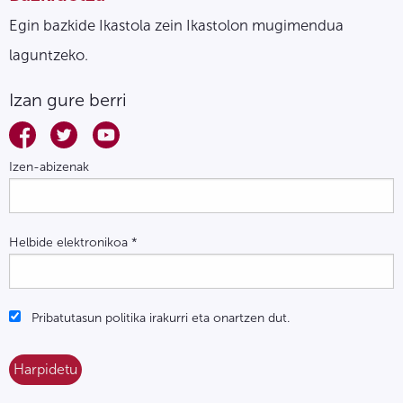
Egin bazkide Ikastola zein Ikastolon mugimendua
laguntzeko.
Izan gure berri
Izen-abizenak
Helbide elektronikoa
*
Pribatutasun politika irakurri eta onartzen dut.