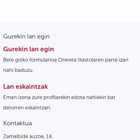
Gurekin lan egin
Gurekin lan egin
Bete goiko formularioa Orereta Ikastolaren parte izan
nahi baduzu.
Lan eskaintzak
Eman izena zure profilarekin edota nahiekin bat
datorren eskaintzan.
Kontaktua
Zamalbide auzoa, 14.