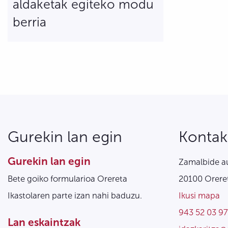
aldaketak egiteko modu
berria
Gurekin lan egin
Kontak
Gurekin lan egin
Zamalbide au
Bete goiko formularioa Orereta
20100 Oreret
Ikastolaren parte izan nahi baduzu.
Ikusi mapa
943 52 03 97
Lan eskaintzak