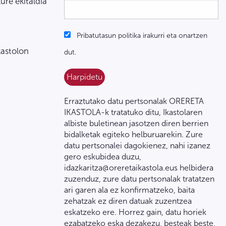
zure ekitaldia
Pribatutasun politika irakurri eta onartzen
kastolon
dut.
Erraztutako datu pertsonalak ORERETA
IKASTOLA-k tratatuko ditu, Ikastolaren
albiste buletinean jasotzen diren berrien
bidalketak egiteko helburuarekin. Zure
datu pertsonalei dagokienez, nahi izanez
gero eskubidea duzu,
idazkaritza@oreretaikastola.eus helbidera
zuzenduz, zure datu pertsonalak tratatzen
ari garen ala ez konfirmatzeko, baita
zehatzak ez diren datuak zuzentzea
eskatzeko ere. Horrez gain, datu horiek
ezabatzeko eska dezakezu, besteak beste,