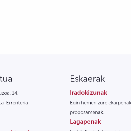
tua
Eskaerak
Iradokizunak
zoa, 14.
a-Errenteria
Egin hemen zure ekarpenak
proposamenak.
Lagapenak