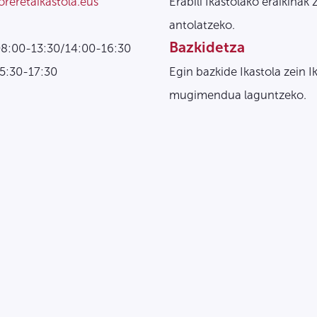
oreretaikastola.eus
Erabili Ikastolako eraikinak 
antolatzeko.
Bazkidetza
08:00-13:30/14:00-16:30
15:30-17:30
Egin bazkide Ikastola zein I
mugimendua laguntzeko.