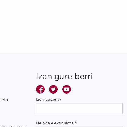
Izan gure berri
 eta
Izen-abizenak
Helbide elektronikoa
*