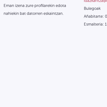
idazkaritza@
Eman izena zure profilarekin edota
Bulegoak
nahiekin bat datorren eskaintzan.
Añabitarte: 
Esmalteria: 