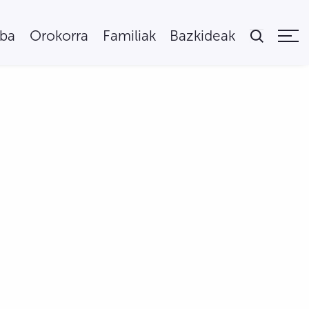
uba
Orokorra
Familiak
Bazkideak