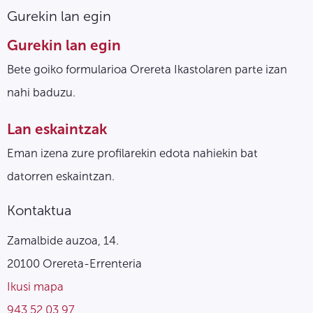
Gurekin lan egin
Gurekin lan egin
Bete goiko formularioa Orereta Ikastolaren parte izan
nahi baduzu.
Lan eskaintzak
Eman izena zure profilarekin edota nahiekin bat
datorren eskaintzan.
Kontaktua
Zamalbide auzoa, 14.
20100 Orereta-Errenteria
Ikusi mapa
943 52 03 97