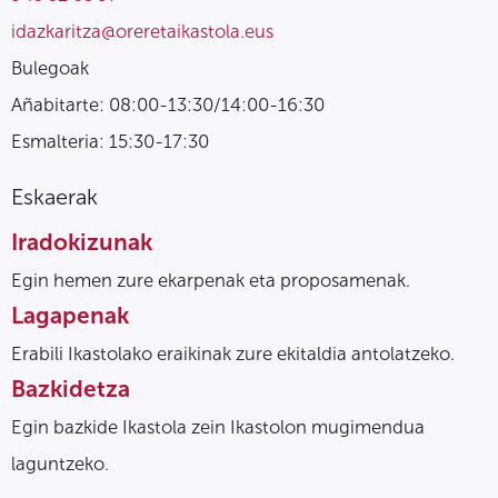
idazkaritza@oreretaikastola.eus
Bulegoak
Añabitarte: 08:00-13:30/14:00-16:30
Esmalteria: 15:30-17:30
Eskaerak
Iradokizunak
Egin hemen zure ekarpenak eta proposamenak.
Lagapenak
Erabili Ikastolako eraikinak zure ekitaldia antolatzeko.
Bazkidetza
Egin bazkide Ikastola zein Ikastolon mugimendua
laguntzeko.