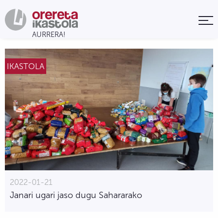
IKASTOLA
2022-01-21
Janari ugari jaso dugu Sahararako