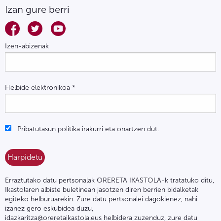
Izan gure berri
Izen-abizenak
Helbide elektronikoa
*
Pribatutasun politika irakurri eta onartzen dut.
Erraztutako datu pertsonalak ORERETA IKASTOLA-k tratatuko ditu,
Ikastolaren albiste buletinean jasotzen diren berrien bidalketak
egiteko helburuarekin. Zure datu pertsonalei dagokienez, nahi
izanez gero eskubidea duzu,
idazkaritza@oreretaikastola.eus helbidera zuzenduz, zure datu