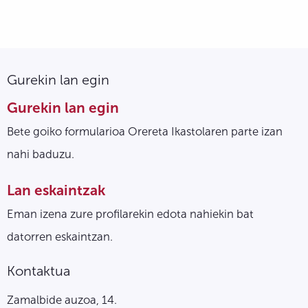
Gurekin lan egin
Gurekin lan egin
Bete goiko formularioa Orereta Ikastolaren parte izan
nahi baduzu.
Lan eskaintzak
Eman izena zure profilarekin edota nahiekin bat
datorren eskaintzan.
Kontaktua
Zamalbide auzoa, 14.