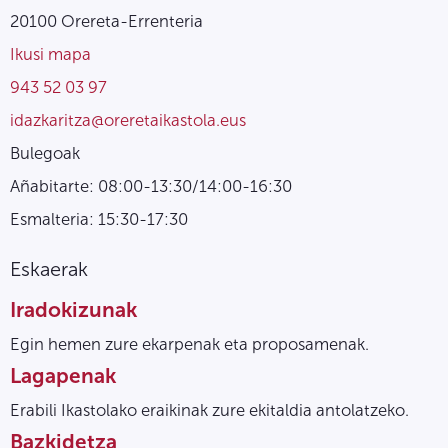
20100 Orereta-Errenteria
Ikusi mapa
943 52 03 97
idazkaritza@oreretaikastola.eus
Bulegoak
Añabitarte: 08:00-13:30/14:00-16:30
Esmalteria: 15:30-17:30
Eskaerak
Iradokizunak
Egin hemen zure ekarpenak eta proposamenak.
Lagapenak
Erabili Ikastolako eraikinak zure ekitaldia antolatzeko.
Bazkidetza