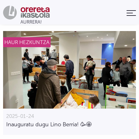
HAUR HEZKUNTZA
2025-01-24
Inauguratu dugu Lino Berria! 🥳🤩