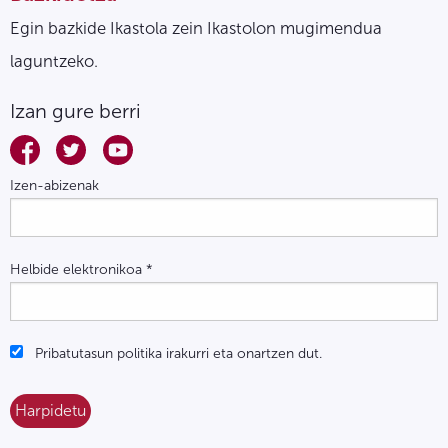
Egin bazkide Ikastola zein Ikastolon mugimendua
laguntzeko.
Izan gure berri
Izen-abizenak
Helbide elektronikoa
*
Pribatutasun politika irakurri eta onartzen dut.