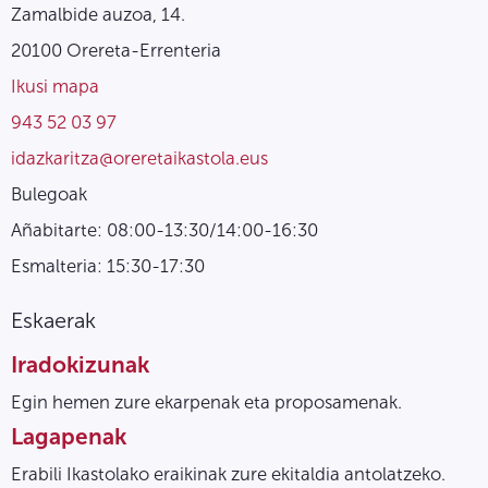
Zamalbide auzoa, 14.
20100 Orereta-Errenteria
Ikusi mapa
943 52 03 97
idazkaritza@oreretaikastola.eus
Bulegoak
Añabitarte: 08:00-13:30/14:00-16:30
Esmalteria: 15:30-17:30
Eskaerak
Iradokizunak
Egin hemen zure ekarpenak eta proposamenak.
Lagapenak
Erabili Ikastolako eraikinak zure ekitaldia antolatzeko.