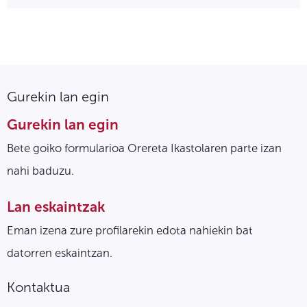
Gurekin lan egin
Gurekin lan egin
Bete goiko formularioa Orereta Ikastolaren parte izan
nahi baduzu.
Lan eskaintzak
Eman izena zure profilarekin edota nahiekin bat
datorren eskaintzan.
Kontaktua