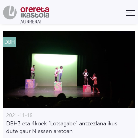
DBH
2021-11-18
DBH3 eta 4koek "Lotsagabe" antzezlana ikusi
dute gaur Niessen aretoan