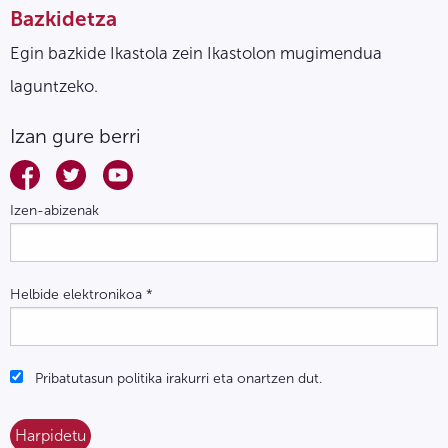
Bazkidetza
Egin bazkide Ikastola zein Ikastolon mugimendua
laguntzeko.
Izan gure berri
Izen-abizenak
Helbide elektronikoa
*
Pribatutasun politika irakurri eta onartzen dut.