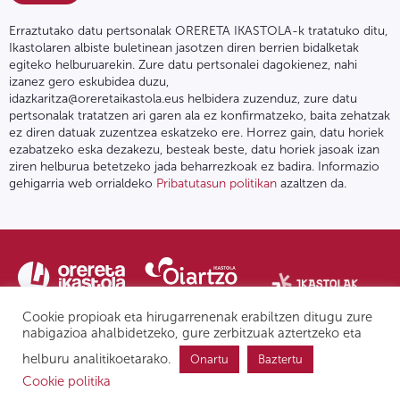
Erraztutako datu pertsonalak ORERETA IKASTOLA-k tratatuko ditu,
Ikastolaren albiste buletinean jasotzen diren berrien bidalketak
egiteko helburuarekin. Zure datu pertsonalei dagokienez, nahi
izanez gero eskubidea duzu,
idazkaritza@oreretaikastola.eus helbidera zuzenduz, zure datu
pertsonalak tratatzen ari garen ala ez konfirmatzeko, baita zehatzak
ez diren datuak zuzentzea eskatzeko ere. Horrez gain, datu horiek
ezabatzeko eska dezakezu, besteak beste, datu horiek jasoak izan
ziren helburua betetzeko jada beharrezkoak ez badira. Informazio
gehigarria web orrialdeko
Pribatutasun politikan
azaltzen da.
Cookie propioak eta hirugarrenenak erabiltzen ditugu zure
nabigazioa ahalbidetzeko, gure zerbitzuak aztertzeko eta
helburu analitikoetarako.
Onartu
Baztertu
Pribatutasun politika | Lege oharra
Postontzi etikoa
IPD
Cookie politika