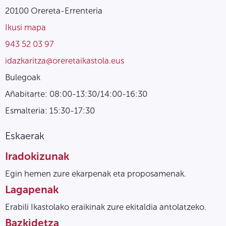
20100 Orereta-Errenteria
Ikusi mapa
943 52 03 97
idazkaritza@oreretaikastola.eus
Bulegoak
Añabitarte: 08:00-13:30/14:00-16:30
Esmalteria: 15:30-17:30
Eskaerak
Iradokizunak
Egin hemen zure ekarpenak eta proposamenak.
Lagapenak
Erabili Ikastolako eraikinak zure ekitaldia antolatzeko.
Bazkidetza