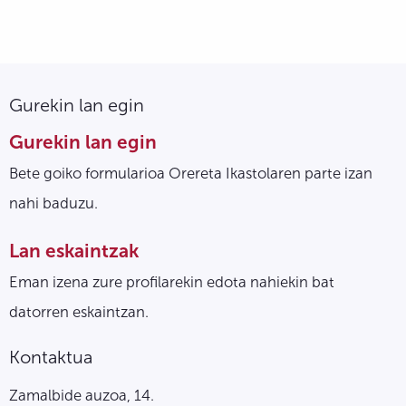
Gurekin lan egin
Gurekin lan egin
Bete goiko formularioa Orereta Ikastolaren parte izan
nahi baduzu.
Lan eskaintzak
Eman izena zure profilarekin edota nahiekin bat
datorren eskaintzan.
Kontaktua
Zamalbide auzoa, 14.