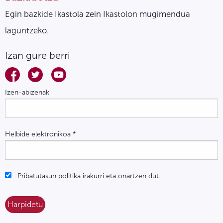
Egin bazkide Ikastola zein Ikastolon mugimendua
laguntzeko.
Izan gure berri
Izen-abizenak
Helbide elektronikoa
*
Pribatutasun politika irakurri eta onartzen dut.