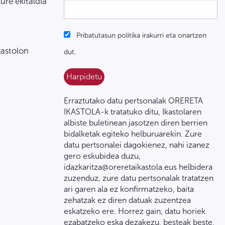
zure ekitaldia
Pribatutasun politika irakurri eta onartzen
kastolon
dut.
Erraztutako datu pertsonalak ORERETA
IKASTOLA-k tratatuko ditu, Ikastolaren
albiste buletinean jasotzen diren berrien
bidalketak egiteko helburuarekin. Zure
datu pertsonalei dagokienez, nahi izanez
gero eskubidea duzu,
idazkaritza@oreretaikastola.eus helbidera
zuzenduz, zure datu pertsonalak tratatzen
ari garen ala ez konfirmatzeko, baita
zehatzak ez diren datuak zuzentzea
eskatzeko ere. Horrez gain, datu horiek
ezabatzeko eska dezakezu, besteak beste,