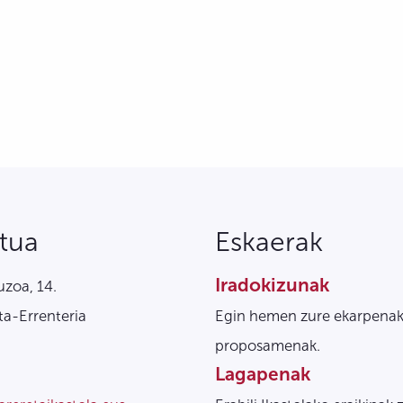
tua
Eskaerak
Iradokizunak
zoa, 14.
a-Errenteria
Egin hemen zure ekarpenak
proposamenak.
Lagapenak