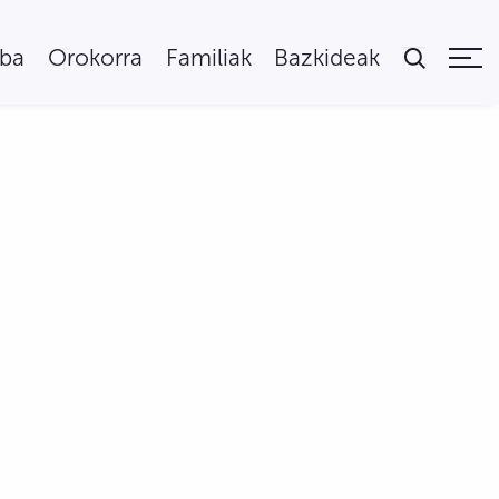
uba
Orokorra
Familiak
Bazkideak