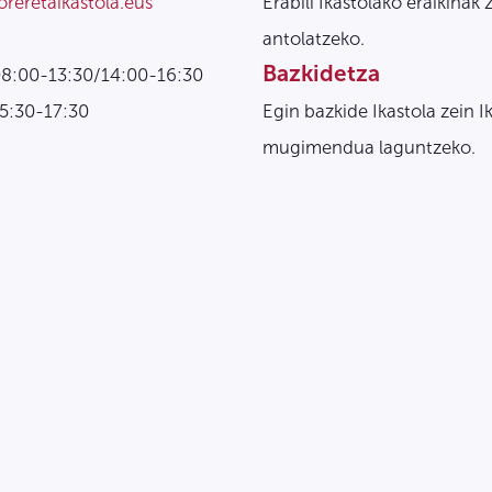
oreretaikastola.eus
Erabili Ikastolako eraikinak 
antolatzeko.
Bazkidetza
08:00-13:30/14:00-16:30
15:30-17:30
Egin bazkide Ikastola zein I
mugimendua laguntzeko.