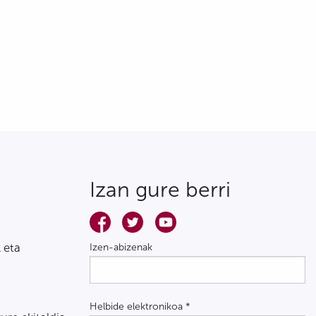
Izan gure berri
 eta
Izen-abizenak
Helbide elektronikoa
*