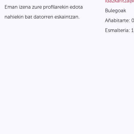
idazkaritza@
Eman izena zure profilarekin edota
Bulegoak
nahiekin bat datorren eskaintzan.
Añabitarte: 
Esmalteria: 