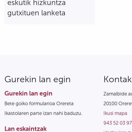
eskutik hizkuntza
gutxituen lanketa
Gurekin lan egin
Kontak
Gurekin lan egin
Zamalbide au
Bete goiko formularioa Orereta
20100 Oreret
Ikastolaren parte izan nahi baduzu.
Ikusi mapa
943 52 03 97
Lan eskaintzak