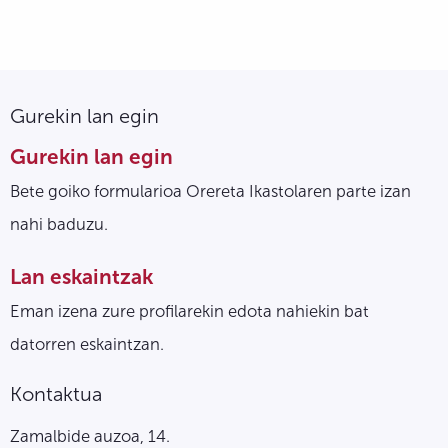
Gurekin lan egin
Gurekin lan egin
Bete goiko formularioa Orereta Ikastolaren parte izan
nahi baduzu.
Lan eskaintzak
Eman izena zure profilarekin edota nahiekin bat
datorren eskaintzan.
Kontaktua
Zamalbide auzoa, 14.