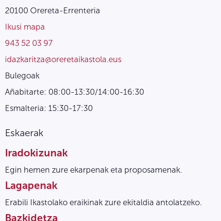
20100 Orereta-Errenteria
Ikusi mapa
943 52 03 97
idazkaritza@oreretaikastola.eus
Bulegoak
Añabitarte: 08:00-13:30/14:00-16:30
Esmalteria: 15:30-17:30
Eskaerak
Iradokizunak
Egin hemen zure ekarpenak eta proposamenak.
Lagapenak
Erabili Ikastolako eraikinak zure ekitaldia antolatzeko.
Bazkidetza