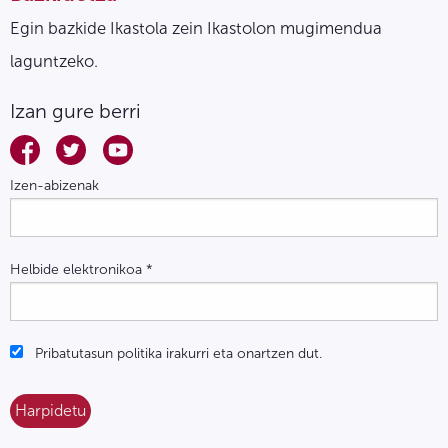
Egin bazkide Ikastola zein Ikastolon mugimendua
laguntzeko.
Izan gure berri
Izen-abizenak
Helbide elektronikoa
*
Pribatutasun politika irakurri eta onartzen dut.