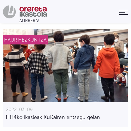
HAUR HEZKUNTZA
2022-03-09
HH4ko ikasleak KuKairen entsegu gelan